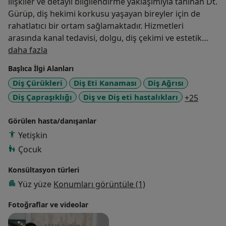
ilişkiler ve detaylı bilgilendirme yaklaşımıyla tanınan Dt.
Gürüp, diş hekimi korkusu yaşayan bireyler için de
rahatlatıcı bir ortam sağlamaktadır. Hizmetleri
arasında kanal tedavisi, dolgu, diş çekimi ve estetik
Hakkımda
uygulamalar yer almakta olup, hastalarından aldığı
daha fazla
olumlu geri bildirimler, mesleki yetkinliğini ve hasta
Başlıca İlgi Alanları
memnuniyetini ön plana çıkarmaktadır
Diş Çürükleri
Diş Eti Kanaması
Diş Ağrısı
a11y_s
Diş Çapraşıklığı
Diş ve Diş eti hastalıkları
+25
Görülen hasta/danışanlar
Yetişkin
Çocuk
Konsültasyon türleri
Yüz yüze
Konumları görüntüle (1)
Fotoğraflar ve videolar