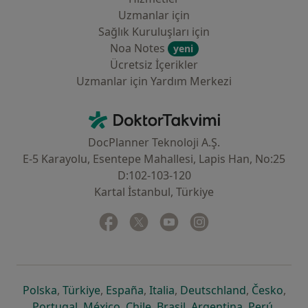
Uzmanlar için
Sağlık Kuruluşları için
Noa Notes
yeni
Ücretsiz İçerikler
Uzmanlar için Yardım Merkezi
İletişim
DoktorTakvimi - Ana Sayfa
DocPlanner Teknoloji A.Ş.
E-5 Karayolu, Esentepe Mahallesi, Lapis Han, No:25
D:102-103-120
Kartal İstanbul, Türkiye
Facebook
yeni bir sekmede açılır
Twitter
yeni bir sekmede açılır
Youtube
yeni bir sekmede açılır
Instagram
yeni bir sekmede aç
yeni bir sekmede açılır
yeni bir sekmede açılır
yeni bir sekmede açılır
yeni bir sekmede açılır
yeni bir sek
yeni 
Polska
,
Türkiye
,
España
,
Italia
,
Deutschland
,
Česko
,
yeni bir sekmede açılır
yeni bir sekmede açılır
yeni bir sekmede açılır
yeni bir sekmede açılır
yeni bir sekm
yeni bi
Portugal
,
México
,
Chile
,
Brasil
,
Argentina
,
Perú
,