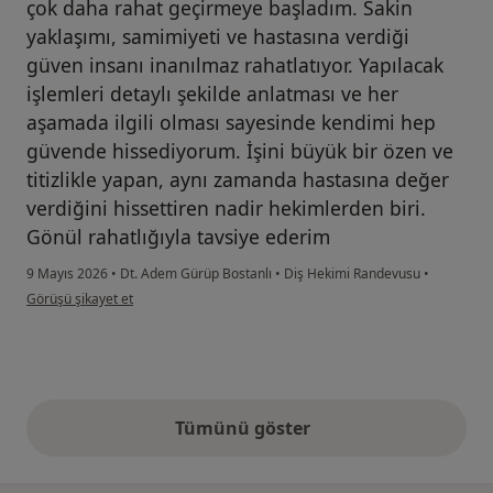
çok daha rahat geçirmeye başladım. Sakin
yaklaşımı, samimiyeti ve hastasına verdiği
güven insanı inanılmaz rahatlatıyor. Yapılacak
işlemleri detaylı şekilde anlatması ve her
aşamada ilgili olması sayesinde kendimi hep
güvende hissediyorum. İşini büyük bir özen ve
titizlikle yapan, aynı zamanda hastasına değer
verdiğini hissettiren nadir hekimlerden biri.
Gönül rahatlığıyla tavsiye ederim
9 Mayıs 2026
•
Dt. Adem Gürüp Bostanlı
•
Diş Hekimi Randevusu
•
kullanıcının görüşüne göre gü...
Görüşü şikayet et
Tümünü göster
yukarıdaki görüşler