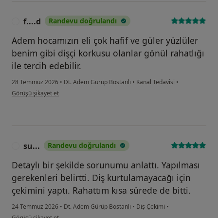
f....d
Randevu doğrulandı
F
Adem hocamızın eli çok hafif ve güler yüzlüler
benim gibi dişçi korkusu olanlar gönül rahatlığı
ile tercih edebilir.
28 Temmuz 2026
•
Dt. Adem Gürüp Bostanlı
•
Kanal Tedavisi
•
kullanıcının görüşüne göre f....d
Görüşü şikayet et
su...
Randevu doğrulandı
S
Detaylı bir şekilde sorunumu anlattı. Yapılması
gerekenleri belirtti. Diş kurtulamayacağı için
çekimini yaptı. Rahattım kısa sürede de bitti.
24 Temmuz 2026
•
Dt. Adem Gürüp Bostanlı
•
Diş Çekimi
•
kullanıcının görüşüne göre su...
Görüşü şikayet et