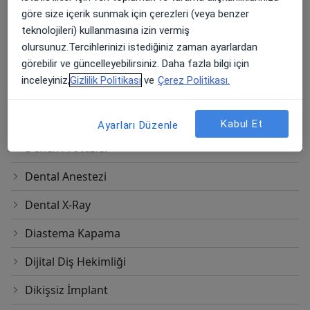
Bonding
göre size içerik sunmak için çerezleri (veya benzer
teknolojileri) kullanmasına izin vermiş
Botoks
olursunuz.Tercihlerinizi istediğiniz zaman ayarlardan
Bruksizm Tedavisi
görebilir ve güncelleyebilirsiniz. Daha fazla bilgi için
inceleyiniz,
Gizlilik Politikası
ve
Çerez Politikası.
Cep Derinliği Azaltma
Cerrahi İmplant
Kabul Et
Ayarları Düzenle
Deflex Protezler
Dental Anestezi
Dental X-Ray
Diastema Kapama
Dijital Diş Hekimliği
Dikişsiz İmplant