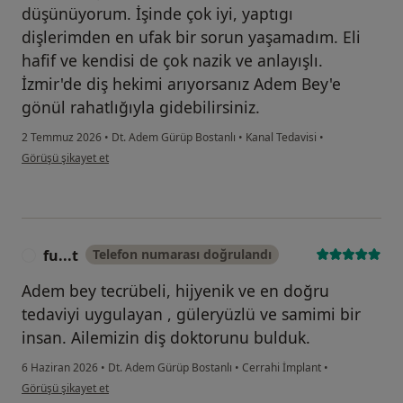
düşünüyorum. İşinde çok iyi, yaptıgı
dişlerimden en ufak bir sorun yaşamadım. Eli
hafif ve kendisi de çok nazik ve anlayışlı.
İzmir'de diş hekimi arıyorsanız Adem Bey'e
gönül rahatlığıyla gidebilirsiniz.
2 Temmuz 2026
•
Dt. Adem Gürüp Bostanlı
•
Kanal Tedavisi
•
kullanıcının görüşüne göre e ....
Görüşü şikayet et
fu...t
Telefon numarası doğrulandı
F
Adem bey tecrübeli, hijyenik ve en doğru
tedaviyi uygulayan , güleryüzlü ve samimi bir
insan. Ailemizin diş doktorunu bulduk.
6 Haziran 2026
•
Dt. Adem Gürüp Bostanlı
•
Cerrahi İmplant
•
kullanıcının görüşüne göre fu...t
Görüşü şikayet et