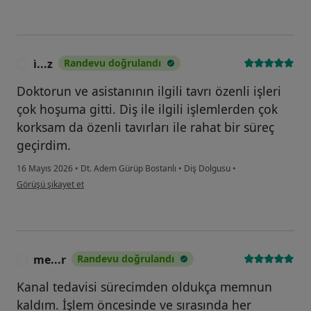
i̇...z
Randevu doğrulandı
I
Doktorun ve asistanının ilgili tavrı özenli işleri
çok hoşuma gitti. Diş ile ilgili işlemlerden çok
korksam da özenli tavırları ile rahat bir süreç
geçirdim.
16 Mayıs 2026
•
Dt. Adem Gürüp Bostanlı
•
Diş Dolgusu
•
kullanıcının görüşüne göre i̇...z
Görüşü şikayet et
me...r
Randevu doğrulandı
M
Kanal tedavisi sürecimden oldukça memnun
kaldım. İşlem öncesinde ve sırasında her