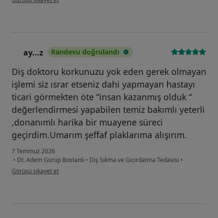
ay...z
Randevu doğrulandı
A
Diş doktoru korkunuzu yok eden gerek olmayan
işlemi siz ısrar etseniz dahi yapmayan hastayı
ticari görmekten öte “insan kazanmış olduk “
değerlendirmesi yapabilen temiz bakımlı yeterli
,donanımlı harika bir muayene süreci
geçirdim.Umarım şeffaf plaklarıma alışırım.
7 Temmuz 2026
•
Dt. Adem Gürüp Bostanlı
•
Diş Sıkma ve Gıcırdatma Tedavisi
•
kullanıcının görüşüne göre ay...z
Görüşü şikayet et