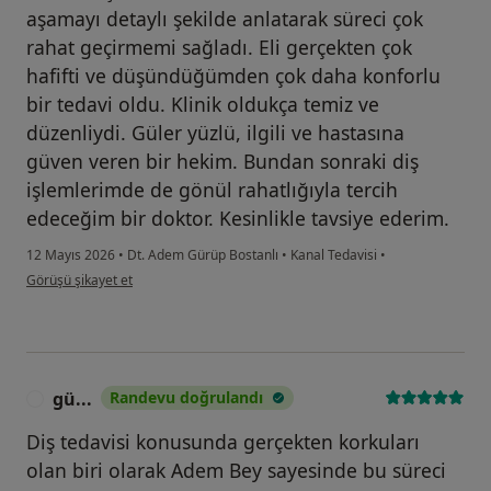
aşamayı detaylı şekilde anlatarak süreci çok
rahat geçirmemi sağladı. Eli gerçekten çok
hafifti ve düşündüğümden çok daha konforlu
bir tedavi oldu. Klinik oldukça temiz ve
düzenliydi. Güler yüzlü, ilgili ve hastasına
güven veren bir hekim. Bundan sonraki diş
işlemlerimde de gönül rahatlığıyla tercih
edeceğim bir doktor. Kesinlikle tavsiye ederim.
12 Mayıs 2026
•
Dt. Adem Gürüp Bostanlı
•
Kanal Tedavisi
•
kullanıcının görüşüne göre me...r
Görüşü şikayet et
gü...
Randevu doğrulandı
G
Diş tedavisi konusunda gerçekten korkuları
olan biri olarak Adem Bey sayesinde bu süreci