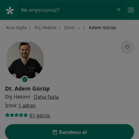
An
Ne arıyorsunuz?
Ana Sayfa
Diş Hekimi
İzmir
Adem Gürüp
Şehir değiştir
Dt.
Adem Gürüp
uzmanliklar hakkinda
Diş Hekimi
·
Daha fazla
İzmir
1 adres
61 görüş
Randevu al