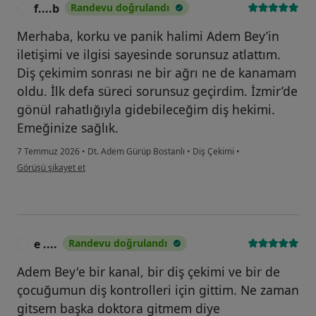
f....b
Randevu doğrulandı
F
Merhaba, korku ve panik halimi Adem Bey’in
iletişimi ve ilgisi sayesinde sorunsuz atlattım.
Diş çekimim sonrası ne bir ağrı ne de kanamam
oldu. İlk defa süreci sorunsuz geçirdim. İzmir’de
gönül rahatlığıyla gidebileceğim diş hekimi.
Emeğinize sağlık.
7 Temmuz 2026
•
Dt. Adem Gürüp Bostanlı
•
Diş Çekimi
•
kullanıcının görüşüne göre f....b
Görüşü şikayet et
e ....
Randevu doğrulandı
E
Adem Bey'e bir kanal, bir diş çekimi ve bir de
çocuğumun diş kontrolleri için gittim. Ne zaman
gitsem başka doktora gitmem diye