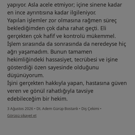
yapıyor. Asla acele etmiyor; içine sinene kadar
en ince ayrıntısına kadar ilgileniyor.
Yapılan işlemler zor olmasına rağmen süreç
beklediğimden çok daha rahat geçti. Eli
gerçekten çok hafif ve kontrolü mükemmel.
İşlem sırasında da sonrasında da neredeyse hiç
ağrı yaşamadım. Bunun tamamen
hekimliğindeki hassasiyet, tecrübesi ve işine
gösterdiği özen sayesinde olduğunu
düşünüyorum.
İşini gerçekten hakkıyla yapan, hastasına güven
veren ve gönül rahatlığıyla tavsiye
edebileceğim bir hekim.
3 Ağustos 2026
•
Dt. Adem Gürüp Bostanlı
•
Diş Çekimi
•
kullanıcının görüşüne göre ne...z
Görüşü şikayet et