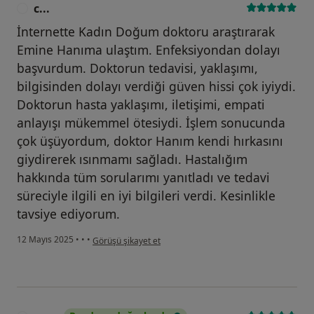
c...
C
İnternette Kadın Doğum doktoru araştırarak
Emine Hanıma ulaştım. Enfeksiyondan dolayı
başvurdum. Doktorun tedavisi, yaklaşımı,
bilgisinden dolayı verdiği güven hissi çok iyiydi.
Doktorun hasta yaklaşımı, iletişimi, empati
anlayışı mükemmel ötesiydi. İşlem sonucunda
çok üşüyordum, doktor Hanım kendi hırkasını
giydirerek ısınmamı sağladı. Hastalığım
hakkında tüm sorularımı yanıtladı ve tedavi
süreciyle ilgili en iyi bilgileri verdi. Kesinlikle
tavsiye ediyorum.
kullanıcının görüşüne göre c...
12 Mayıs 2025
•
•
•
Görüşü şikayet et