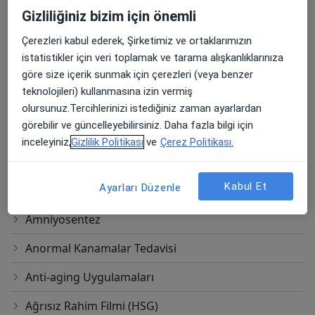
vişnelik Mah.Atatürk bulvarı (Hasan
Ücretler Hakkında
Gizliliğiniz bizim için önemli
Polatkan ) Tuncay sk no.4/4,
Eskişehir
Çerezleri kabul ederek, Şirketimiz ve ortaklarımızın
Op. Dr. Emine Elmas
istatistikler için veri toplamak ve tarama alışkanlıklarınıza
göre size içerik sunmak için çerezleri (veya benzer
Diğer Hizmetler
teknolojileri) kullanmasına izin vermiş
3 Boyutlu USG
olursunuz.Tercihlerinizi istediğiniz zaman ayarlardan
görebilir ve güncelleyebilirsiniz. Daha fazla bilgi için
4 Boyutlu Ultrason
inceleyiniz,
Gizlilik Politikası
ve
Çerez Politikası.
Abdominal Ultrasonografi
Kabul Et
Ayarları Düzenle
Aile Planlaması
Amniyosentez
Anormal Kanamalar Tedavisi
Anti-aging Uygulamaları
Ağrısız Rahim Filmi (HSG)