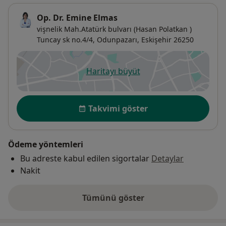
Op. Dr. Emine Elmas
vişnelik Mah.Atatürk bulvarı (Hasan Polatkan )
Tuncay sk no.4/4,
Odunpazarı
,
Eskişehir
26250
Haritayı büyüt
yeni bir sekmede açılır
Uygunluk
Takvimi göster
Ödeme yöntemleri
Bu adreste kabul edilen sigortalar
Detaylar
Nakit
Tümünü göster
adres hakkında