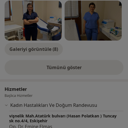
Korunması Kanunu ve Yasal Haklarınız Kapsamında
Gizli Tutulmaktadır. Kesinlikle Başka Kişi veya Şahıslara
Paylaşıma Açık Değildir.
Klinik İşlemleri Eskişehir Kadın Hastalıkları ve Doğum
Uzmanı, Op. Dr. Emine Elmas Tarafından
Gerçekleştirilmektedir.
Galeriyi görüntüle (8)
Tümünü göster
deneyim hakkında
Hizmetler
Başlıca Hizmetler
Kadın Hastalıkları Ve Doğum Randevusu
vişnelik Mah.Atatürk bulvarı (Hasan Polatkan ) Tuncay
sk no.4/4, Eskişehir
Op. Dr. Emine Elmas