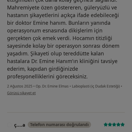
Mahremiyete özen göstereren, güleryüzlü ve
hastanın şikayetlerini açıkça ifade edebileceği
bir doktor Emine hanım. Bunların yanında
operasyonum esnasında dikişlerim için
gerçekten çok emek verdi. Hocamın titizliği
sayesinde kolay bir operasyon sonrası dönem
yaşadım. Şikayeti olup tereddütte kalan
hastalara Dr. Emine Hanım'ın kliniğini tavsiye
ederim, kapıdan girdiğinizde
profesyonelliklerini göreceksiniz.
2 Ağustos 2025
•
Op. Dr. Emine Elmas
•
Labioplasti (iç Dudak Estetiği)
•
kullanıcının görüşüne göre ş.....
Görüşü şikayet et
ç....a
Telefon numarası doğrulandı
Ç