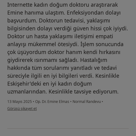
Internette kadın doğum doktoru araştırarak
Emine hanıma ulaştım. Enfeksiyondan dolayı
başvurdum. Doktorun tedavisi, yaklaşımı
bilgisinden dolayı verdiği güven hissi çok iyiydi.
Doktor un hasta yaklaşımı iletişimi empati
anlayışı mükemmel ötesiydi. İşlem sonucunda
çok üşüyordum doktor hanım kendi hırkasını
giydirerek ısınmamı sağladı. Hastalığım
hakkında tüm sorularımı yanıtladı ve tedavi
süreciyle ilgili en iyi bilgileri verdi. Kesinlikle
Eskişehir'deki en iyi kadın doğum
uzmanlarından. Kesinlikle tavsiye ediyorum.
13 Mayıs 2025
•
Op. Dr. Emine Elmas
•
Normal Randevu
•
kullanıcının görüşüne göre ç....a
Görüşü şikayet et