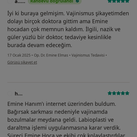
a.....
Randevu doğrulandı
A
İyi ki buraya gelmişim. Vajinismus şikayetimden
dolayı birçok doktora gittim ama Emine
hocadan çok memnun kaldım. İlgili, nazik ve
güler yüzlü bir doktor, tedaviye kesinlikle
burada devam edeceğim.
17 Ocak 2025
•
Op. Dr. Emine Elmas
•
Vajinismus Tedavisi
•
kullanıcının görüşüne göre a.....
Görüşü şikayet et
h...
H
Emine Hanım'ı internet üzerinden buldum.
Bağırsak sarkması nedeniyle vajinamda
bozulmalar meydana geldi. Labioplasti ve
daraltma işlemi uygulanmasına karar verdik.
Süreci Emine Hoca ve ekibi çok kolaylaştırdılar.