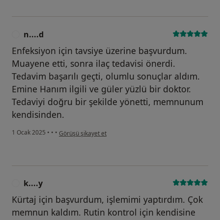
n....d
N
Enfeksiyon için tavsiye üzerine başvurdum.
Muayene etti, sonra ilaç tedavisi önerdi.
Tedavim başarılı geçti, olumlu sonuçlar aldım.
Emine Hanım ilgili ve güler yüzlü bir doktor.
Tedaviyi doğru bir şekilde yönetti, memnunum
kendisinden.
kullanıcının görüşüne göre n....d
1 Ocak 2025
•
•
•
Görüşü şikayet et
k....y
K
Kürtaj için başvurdum, işlemimi yaptırdım. Çok
memnun kaldım. Rutin kontrol için kendisine