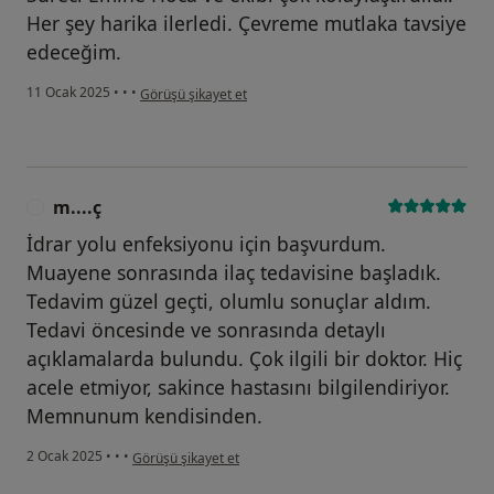
Her şey harika ilerledi. Çevreme mutlaka tavsiye
edeceğim.
kullanıcının görüşüne göre h...
11 Ocak 2025
•
•
•
Görüşü şikayet et
m....ç
M
İdrar yolu enfeksiyonu için başvurdum.
Muayene sonrasında ilaç tedavisine başladık.
Tedavim güzel geçti, olumlu sonuçlar aldım.
Tedavi öncesinde ve sonrasında detaylı
açıklamalarda bulundu. Çok ilgili bir doktor. Hiç
acele etmiyor, sakince hastasını bilgilendiriyor.
Memnunum kendisinden.
kullanıcının görüşüne göre m....ç
2 Ocak 2025
•
•
•
Görüşü şikayet et