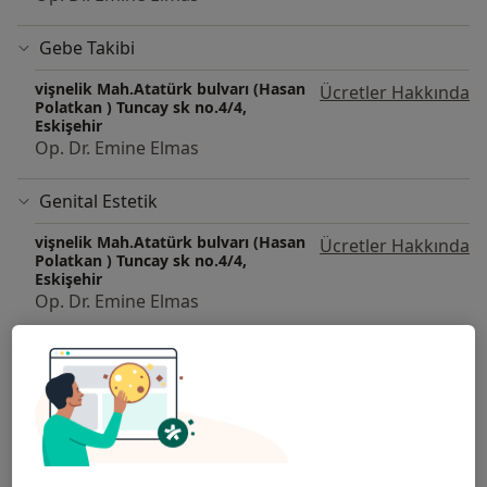
Gebe Takibi
vişnelik Mah.Atatürk bulvarı (Hasan
Ücretler Hakkında
Polatkan ) Tuncay sk no.4/4,
Eskişehir
Op. Dr. Emine Elmas
Genital Estetik
vişnelik Mah.Atatürk bulvarı (Hasan
Ücretler Hakkında
Polatkan ) Tuncay sk no.4/4,
Eskişehir
Op. Dr. Emine Elmas
vişnelik Mah.Atatürk bulvarı (Hasan
Ücretler Hakkında
Polatkan ) Tuncay sk no.4/4,
Eskişehir
Op. Dr. Emine Elmas
Vajinismus Tedavisi