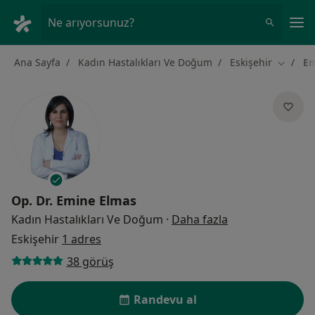
An
Ne arıyorsunuz?
Ana Sayfa
Kadın Hastalıkları Ve Doğum
Eskişehir
Em
Şehir de
Op. Dr.
Emine Elmas
uzmanliklar hak
Kadın Hastalıkları Ve Doğum
·
Daha fazla
Eskişehir
1 adres
38 görüş
Randevu al