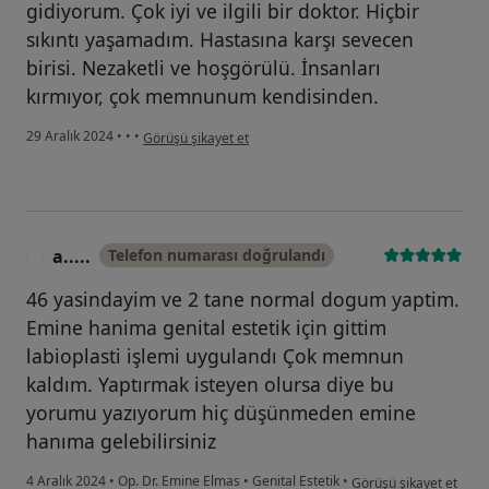
gidiyorum. Çok iyi ve ilgili bir doktor. Hiçbir
sıkıntı yaşamadım. Hastasına karşı sevecen
birisi. Nezaketli ve hoşgörülü. İnsanları
kırmıyor, çok memnunum kendisinden.
kullanıcının görüşüne göre k....y
29 Aralık 2024
•
•
•
Görüşü şikayet et
a.....
Telefon numarası doğrulandı
A
46 yasindayim ve 2 tane normal dogum yaptim.
Emine hanima genital estetik için gittim
labioplasti işlemi uygulandı Çok memnun
kaldım. Yaptırmak isteyen olursa diye bu
yorumu yazıyorum hiç düşünmeden emine
hanıma gelebilirsiniz
kullanıcının görüşüne gö
4 Aralık 2024
•
Op. Dr. Emine Elmas
•
Genital Estetik
•
Görüşü şikayet et