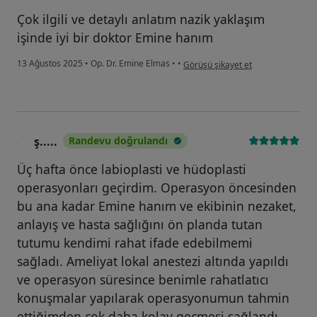
Çok ilgili ve detaylı anlatım nazik yaklaşım
işinde iyi bir doktor Emine hanım
kullanıcının görüşüne göre r ...b
13 Ağustos 2025
•
Op. Dr. Emine Elmas
•
•
Görüşü şikayet et
ş.....
Randevu doğrulandı
Ş
Üç hafta önce labioplasti ve hüdoplasti
operasyonları geçirdim. Operasyon öncesinden
bu ana kadar Emine hanım ve ekibinin nezaket,
anlayış ve hasta sağlığını ön planda tutan
tutumu kendimi rahat ifade edebilmemi
sağladı. Ameliyat lokal anestezi altında yapıldı
ve operasyon süresince benimle rahatlatıcı
konuşmalar yapılarak operasyonumun tahmin
ettiğimden çok daha kolay geçmesi sağlandı.