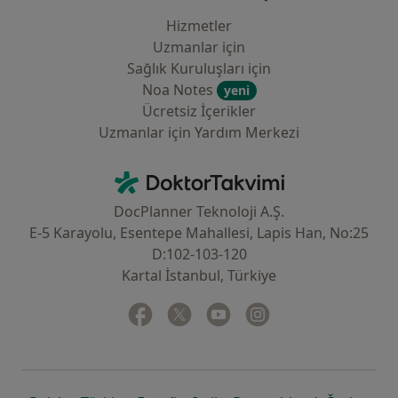
Hizmetler
Uzmanlar için
Sağlık Kuruluşları için
Noa Notes
yeni
Ücretsiz İçerikler
Uzmanlar için Yardım Merkezi
İletişim
DoktorTakvimi - Ana Sayfa
DocPlanner Teknoloji A.Ş.
E-5 Karayolu, Esentepe Mahallesi, Lapis Han, No:25
D:102-103-120
Kartal İstanbul, Türkiye
Facebook
yeni bir sekmede açılır
Twitter
yeni bir sekmede açılır
Youtube
yeni bir sekmede açılır
Instagram
yeni bir sekmede aç