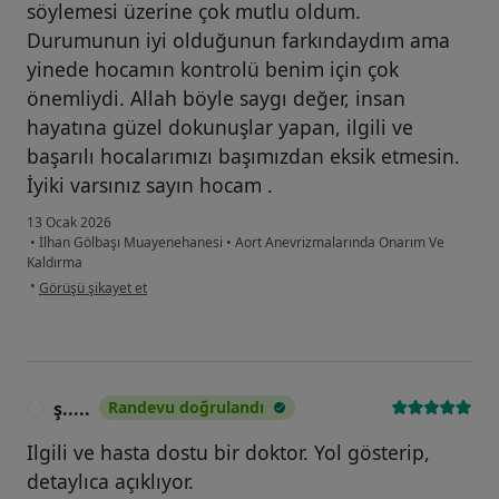
söylemesi üzerine çok mutlu oldum.
Durumunun iyi olduğunun farkındaydım ama
yinede hocamın kontrolü benim için çok
önemliydi. Allah böyle saygı değer, insan
hayatına güzel dokunuşlar yapan, ilgili ve
başarılı hocalarımızı başımızdan eksik etmesin.
İyiki varsınız sayın hocam .
13 Ocak 2026
•
İlhan Gölbaşı Muayenehanesi
•
Aort Anevrizmalarında Onarım Ve
Kaldırma
kullanıcının görüşüne göre se...k
•
Görüşü şikayet et
ş.....
Randevu doğrulandı
Ş
Ilgili ve hasta dostu bir doktor. Yol gösterip,
detaylıca açıklıyor.