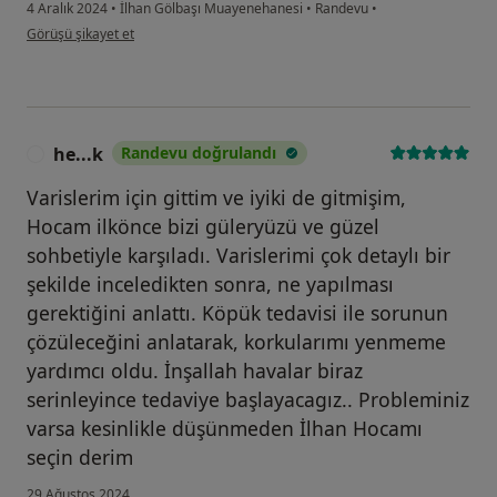
4 Aralık 2024
•
İlhan Gölbaşı Muayenehanesi
•
Randevu
•
kullanıcının görüşüne göre ö....k
Görüşü şikayet et
he...k
Randevu doğrulandı
H
Varislerim için gittim ve iyiki de gitmişim,
Hocam ilkönce bizi güleryüzü ve güzel
sohbetiyle karşıladı. Varislerimi çok detaylı bir
şekilde inceledikten sonra, ne yapılması
gerektiğini anlattı. Köpük tedavisi ile sorunun
çözüleceğini anlatarak, korkularımı yenmeme
yardımcı oldu. İnşallah havalar biraz
serinleyince tedaviye başlayacagız.. Probleminiz
varsa kesinlikle düşünmeden İlhan Hocamı
seçin derim
29 Ağustos 2024