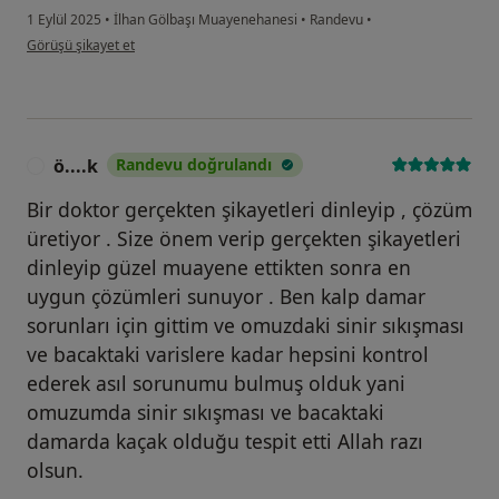
1 Eylül 2025
•
İlhan Gölbaşı Muayenehanesi
•
Randevu
•
kullanıcının görüşüne göre ş.....
Görüşü şikayet et
ö....k
Randevu doğrulandı
Ö
Bir doktor gerçekten şikayetleri dinleyip , çözüm
üretiyor . Size önem verip gerçekten şikayetleri
dinleyip güzel muayene ettikten sonra en
uygun çözümleri sunuyor . Ben kalp damar
sorunları için gittim ve omuzdaki sinir sıkışması
ve bacaktaki varislere kadar hepsini kontrol
ederek asıl sorunumu bulmuş olduk yani
omuzumda sinir sıkışması ve bacaktaki
damarda kaçak olduğu tespit etti Allah razı
olsun.