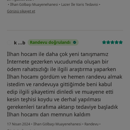
•
İlhan Gölbaşı Muayenehanesi
•
Lazer İle Varis Tedavisi
•
kullanıcının görüşüne göre he...k
Görüşü şikayet et
k ...b
Randevu doğrulandı
K
İlhan hocam ile daha çok yeni tanışmamız
İnternete gezerken vucudumda oluşan bir
ödem rahatsızlığı ile ilgili araştırma yaparken
İlhan hocamı gördüm ve hemen randevu almak
istedim ve randevuya gittiğimde beni kabul
edip ilgili şikayetimi dinledi ve muayene etti
kesin teşhisi koydu ve derhal yapılması
gerekenleri tarafıma aktarıp tedaviye başladık
İlhan hocamı dan memnun kaldım
17 Nisan 2024
•
İlhan Gölbaşı Muayenehanesi
•
Randevu
•
kullanıcının görüşüne göre k ...b