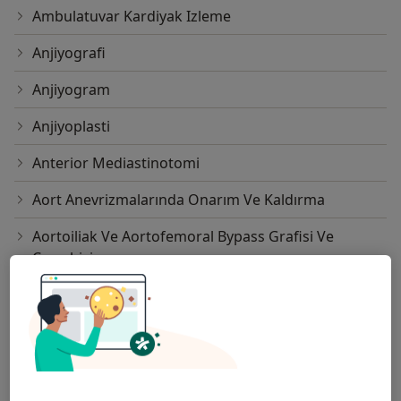
Ambulatuvar Kardiyak Izleme
Anjiyografi
Anjiyogram
Anjiyoplasti
Anterior Mediastinotomi
Aort Anevrizmalarında Onarım Ve Kaldırma
Aortoiliak Ve Aortofemoral Bypass Grafisi Ve
Cerrahisi
Aritmide Ablasyon Tedavisi
Arteriografi
Arteriyel Switch Ameliyatı