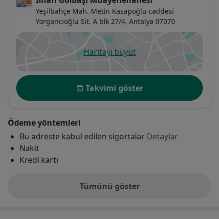
Yeşilbahçe Mah. Metin Kasapoğlu caddesi
Yorgancıoğlu Sit. A blk 27/4,
Antalya
07070
Haritayı büyüt
yeni bir sekmede açılır
Uygunluk
Takvimi göster
Ödeme yöntemleri
Bu adreste kabul edilen sigortalar
Detaylar
Nakit
Kredi kartı
Tümünü göster
adres hakkında