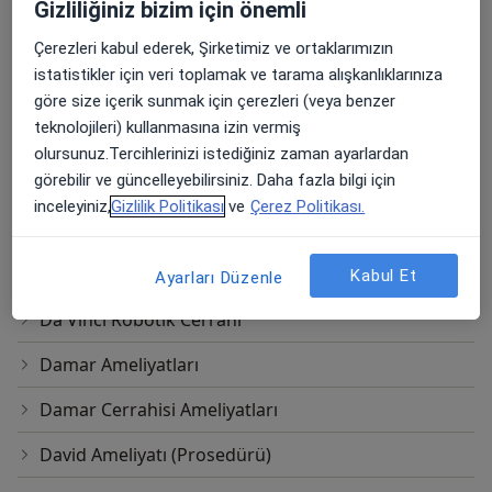
Aterektomi
Gizliliğiniz bizim için önemli
Atriyal Septal Defekt Onarımı
Çerezleri kabul ederek, Şirketimiz ve ortaklarımızın
istatistikler için veri toplamak ve tarama alışkanlıklarınıza
Balon Valvüloplasti
göre size içerik sunmak için çerezleri (veya benzer
teknolojileri) kullanmasına izin vermiş
Bilgisayarlı Tomografi Taraması(Bt)
olursunuz.Tercihlerinizi istediğiniz zaman ayarlardan
görebilir ve güncelleyebilirsiniz. Daha fazla bilgi için
Bypass Ameliyatı Koroner Arter Bypass Grefti
inceleyiniz,
Gizlilik Politikası
ve
Çerez Politikası.
Cabg(Koroner Arter Bypass Grefti)
Cox-Maze Prosedürü
Kabul Et
Ayarları Düzenle
Da Vinci Robotik Cerrahi
Damar Ameliyatları
Damar Cerrahisi Ameliyatları
David Ameliyatı (Prosedürü)