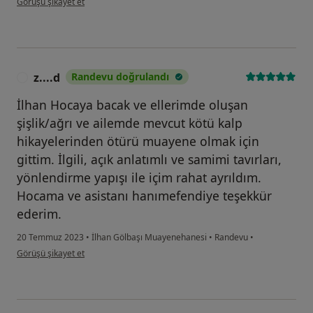
Görüşü şikayet et
z....d
Randevu doğrulandı
Z
İlhan Hocaya bacak ve ellerimde oluşan
şişlik/ağrı ve ailemde mevcut kötü kalp
hikayelerinden ötürü muayene olmak için
gittim. İlgili, açık anlatımlı ve samimi tavırları,
yönlendirme yapışı ile içim rahat ayrıldım.
Hocama ve asistanı hanımefendiye teşekkür
ederim.
20 Temmuz 2023
•
İlhan Gölbaşı Muayenehanesi
•
Randevu
•
kullanıcının görüşüne göre z....d
Görüşü şikayet et