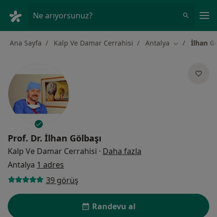
An
Ne arıyorsunuz?
Ana Sayfa
Kalp Ve Damar Cerrahisi
Antalya
İlhan G
Şehir değiştir
Prof. Dr.
İlhan Gölbaşı
uzmanliklar hakkind
Kalp Ve Damar Cerrahisi
·
Daha fazla
Antalya
1 adres
39 görüş
Randevu al