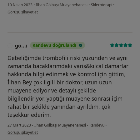
10 Nisan 2023
•
İlhan Gölbaşı Muayenehanesi
•
Skleroterapi
•
kullanıcının görüşüne göre e....t
Görüşü şikayet et
gö...i
Randevu doğrulandı
G
Gebeliğimde trombofili riski yüzünden ve aynı
zamanda bacaklarımdaki varis&kılcal damarlar
hakkında bilgi edinmek ve kontrol için gittim,
İlhan Bey çok ilgili bir doktor, uzun uzun
muayene ediyor ve detaylı şekilde
bilgilendiriyor, yaptığı muayene sonrası içim
rahat bir şekilde yanından ayrıldım, çok
teşekkür ederim.
27 Mart 2023
•
İlhan Gölbaşı Muayenehanesi
•
Randevu
•
kullanıcının görüşüne göre gö...i
Görüşü şikayet et