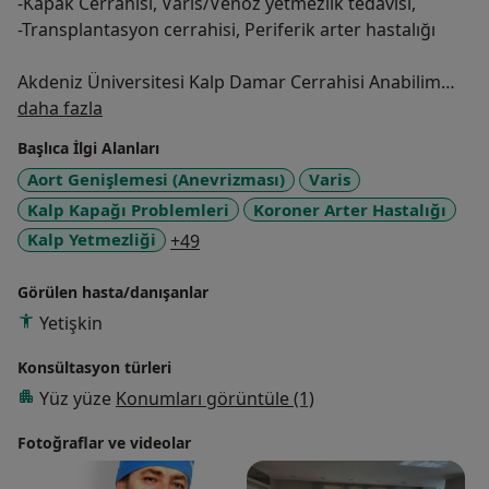
-Kapak Cerrahisi, Varis/Venöz yetmezlik tedavisi,
-Transplantasyon cerrahisi, Periferik arter hastalığı
Akdeniz Üniversitesi Kalp Damar Cerrahisi Anabilim
Hakkımda
dalında, Profesör Doktor ünvanı ile öğretim üyesi
daha fazla
olarak görevini sürdürmekte.
Başlıca İlgi Alanları
Aort Genişlemesi (Anevrizması)
Varis
Kalp Kapağı Problemleri
Koroner Arter Hastalığı
a11y_sr_more_diseases
Kalp Yetmezliği
+49
Görülen hasta/danışanlar
Yetişkin
Konsültasyon türleri
Yüz yüze
Konumları görüntüle (1)
Fotoğraflar ve videolar