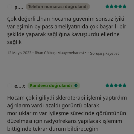
p....
Telefon numarası doğrulandı
P
Çok değerli İlhan hocama güvenim sonsuz iyiki
var eşimin by pass ameliyatınıda çok başarılı bir
şekilde yaparak sağlığına kavuşturdu ellerine
sağlık
kullanıcının görüşüne göre p
12 Mayıs 2023
•
İlhan Gölbaşı Muayenehanesi
•
•
Görüşü şikayet et
e....t
Randevu doğrulandı
E
Hocam çok ilgiliydi skleroterapi işlemi yaptırdım
ağrılarım vardı azaldı görüntü olarak
morluklarım var iyileşme sürecinde görüntünün
düzelmesi için radyofrekans yapılacak işlemim
bittiğinde tekrar durum bildireceğim