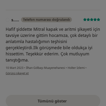
s.....
Telefon numarası doğrulandı
S
Hafif şiddette Mitral kapak ve aritmi şikayeti için
tavsiye üzerine gittim hocamıza, çok detaylı bir
anlatımla hastalığımın teşhisini
gerçekleştirdi.Ilk görüşmede bile oldukça iyi
hissettim. Teşekkür ederim. Çok mutluyum
tanıştığıma.
10 Mart 2023
•
İlhan Gölbaşı Muayenehanesi
•
Holter Izlemi
•
kullanıcının görüşüne göre s.....
Görüşü şikayet et
Tümünü göster
yukarıdaki görüşler