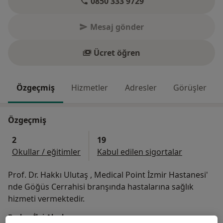
0850 333 9729
Mesaj gönder
Ücret öğren
Özgeçmiş
Hizmetler
Adresler
Görüşler
Özgeçmiş
2
19
Okullar / eğitimler
Kabul edilen sigortalar
Prof. Dr. Hakkı Ulutaş , Medical Point İzmir Hastanesi'
nde Göğüs Cerrahisi branşında hastalarına sağlık
hizmeti vermektedir.
Başlıca İlgi Alanları