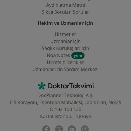
Aydınlatma Metni
Sıkça Sorulan Sorular
Hekim ve Uzmanlar için
Hizmetler
Uzmanlar için
Sağlık Kuruluşları için
Noa Notes
yeni
Ücretsiz İçerikler
Uzmanlar için Yardım Merkezi
İletişim
DoktorTakvimi - Ana Sayfa
DocPlanner Teknoloji A.Ş.
E-5 Karayolu, Esentepe Mahallesi, Lapis Han, No:25
D:102-103-120
Kartal İstanbul, Türkiye
Facebook
yeni bir sekmede açılır
Twitter
yeni bir sekmede açılır
Youtube
yeni bir sekmede açılır
Instagram
yeni bir sekmede aç