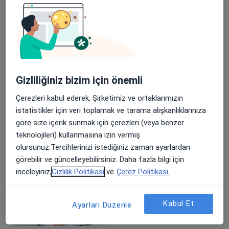
Akciğer Kanseri
Akciğer Zarı (Plevra) Hastalıkları
Mediasten Hastalıkları
Bronşektazi
a11y_sr_more_diseases
Pnömotoraks
+15
Görülen hasta/danışanlar
Yetişkin
Gizliliğiniz bizim için önemli
Çocuk
Çerezleri kabul ederek, Şirketimiz ve ortaklarımızın
istatistikler için veri toplamak ve tarama alışkanlıklarınıza
Konsültasyon türleri
göre size içerik sunmak için çerezleri (veya benzer
Yüz yüze
Konumları görüntüle (1)
teknolojileri) kullanmasına izin vermiş
Fotoğraflar ve videolar
olursunuz.Tercihlerinizi istediğiniz zaman ayarlardan
görebilir ve güncelleyebilirsiniz. Daha fazla bilgi için
inceleyiniz,
Gizlilik Politikası
ve
Çerez Politikası.
Kabul Et
Ayarları Düzenle