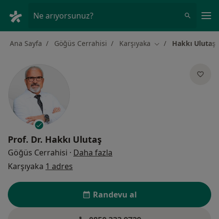
An
Ne arıyorsunuz?
Ana Sayfa
Göğüs Cerrahisi
Karşıyaka
Hakkı Ulutaş
Şehir değiştir
Prof. Dr.
Hakkı Ulutaş
uzmanliklar hakkinda
Göğüs Cerrahisi
·
Daha fazla
Karşıyaka
1 adres
Randevu al