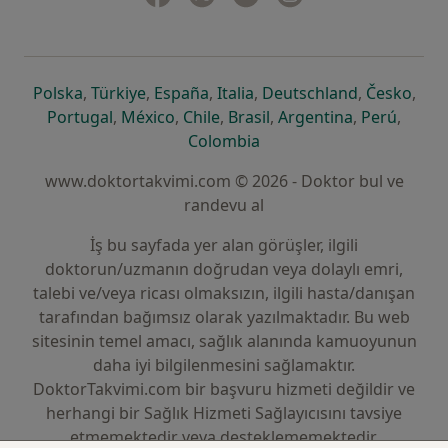
yeni bir sekmede açılır
yeni bir sekmede açılır
yeni bir sekmede açılır
yeni bir sekmede açılır
yeni bir sek
yeni 
Polska
,
Türkiye
,
España
,
Italia
,
Deutschland
,
Česko
,
yeni bir sekmede açılır
yeni bir sekmede açılır
yeni bir sekmede açılır
yeni bir sekmede açılır
yeni bir sekm
yeni bi
Portugal
,
México
,
Chile
,
Brasil
,
Argentina
,
Perú
,
yeni bir sekmede açılır
Colombia
www.doktortakvimi.com © 2026 - Doktor bul ve
randevu al
İş bu sayfada yer alan görüşler, ilgili
doktorun/uzmanın doğrudan veya dolaylı emri,
talebi ve/veya ricası olmaksızın, ilgili hasta/danışan
tarafından bağımsız olarak yazılmaktadır. Bu web
sitesinin temel amacı, sağlık alanında kamuoyunun
daha iyi bilgilenmesini sağlamaktır.
DoktorTakvimi.com bir başvuru hizmeti değildir ve
herhangi bir Sağlık Hizmeti Sağlayıcısını tavsiye
etmemektedir veya desteklememektedir.