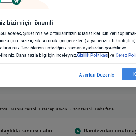
iniz bizim için önemli
abul ederek, Şirketimiz ve ortaklarımızın istatistikler için veri toplam
arınıza göre size içerik sunmak için çerezleri (veya benzer teknolojiler
 olursunuz.Tercihlerinizi istediğiniz zaman ayarlardan görebilir ve
lirsiniz. Daha fazla bilgi için inceleyiniz,
Gizlilik Politikası
ve
Çerez Poli
K
Ayarları Düzenle
oğaz
Genel cerrahi
Ortopedi ve travmatoloji
Diş hekimi
Dermatoloji
Ps
tisyen
Gastroenteroloji
Daha fazla
Popüler kategoriler
atma
Manuel terapi
Lazer epilasyon
Ozon terapi
Daha fazla
Hizmetler
olaylıkla randevu alın
Randevuları unutma