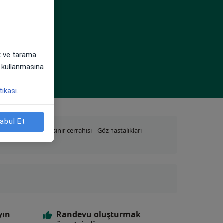
ak ve tarama
i) kullanmasına
tikası.
abul Et
ikiyatri
Beyin ve sinir cerrahisi
Göz hastalıkları
yın
Randevu oluşturmak