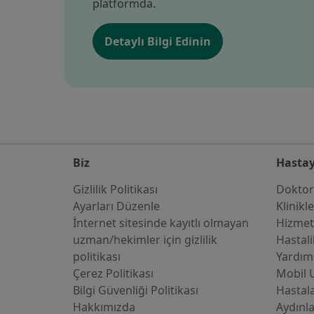
platformda.
Detaylı Bilgi Edinin
Biz
Hastay
Gizlilik Politikası
Doktor
Ayarları Düzenle
Klinikl
İnternet sitesinde kayıtlı olmayan
Hizmet
uzman/hekimler i̇çin gizlilik
Hastali
politikası
Yardım
Çerez Politikası
Mobil 
Bilgi Güvenliği Politikası
Hastala
Hakkımızda
Aydınl