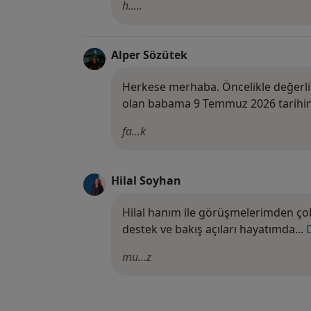
h.....
Alper Sözütek
Herkese merhaba. Öncelikle değerli 
olan babama 9 Temmuz 2026 tarihin
fa...k
Hilal Soyhan
Hilal hanım ile görüşmelerimden ço
destek ve bakış açıları hayatımda...
mu...z