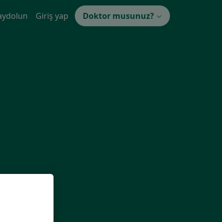
aydolun
Giriş yap
Doktor musunuz?