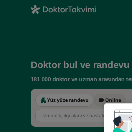
Doktor bul ve randevu 
181 000 doktor ve uzman arasından ter
Yüz yüze randevu
Online
Yüz yüze randevu
Onlin
Uzmanlık, ilgi alanı ve hastalık, isim
örne