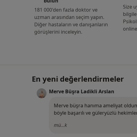
bulun
Size u
181 000'den fazla doktor ve
bilgil
uzman arasından seçim yapın.
Psikol
Diğer hastaların ve danışanların
onlin
görüşlerini inceleyin.
En yeni değerlendirmeler
Merve Büşra Ladikli Arslan
Merve büşra hanıma ameliyat oldum 
böyle başarılı ve güleryüzlü hekimler
mü...k