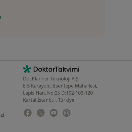
İletişim
DoktorTakvimi - Ana Sayfa
DocPlanner Teknoloji A.Ş.
E-5 Karayolu, Esentepe Mahallesi,
Lapis Han, No:25 D:102-103-120
Kartal İstanbul, Türkiye
Facebook
yeni bir sekmede açılır
Twitter
yeni bir sekmede açılır
Youtube
yeni bir sekmede açılır
Instagram
yeni bir sekmede açılır
zi