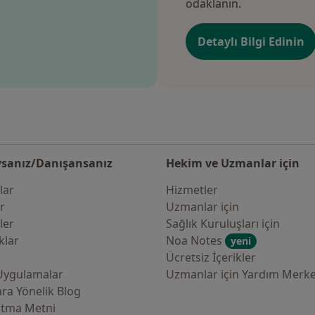
odaklanın.
Detaylı Bilgi Edinin
sanız/Danışansanız
Hekim ve Uzmanlar için
lar
Hizmetler
er
Uzmanlar için
ler
Sağlık Kuruluşları için
klar
Noa Notes
yeni
Ücretsiz İçerikler
Uygulamalar
Uzmanlar için Yardım Merke
ra Yönelik Blog
atma Metni