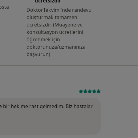
ücretsizdir
osta
DoktorTakvimi'nde randevu
oluşturmak tamamen
ücretsizdir. (Muayene ve
konsültasyon ücretlerini
öğrenmek için
doktorunuza/uzmanınıza
başvurun)
Puan: 5
 bir hekime rast gelmedim. Biz hastalar