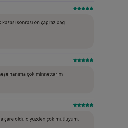
Puan: 5
k kazası sonrası ön çapraz bağ
Puan: 5
n neşe hanıma çok minnettarım
Puan: 5
ana çare oldu o yüzden çok mutluyum.