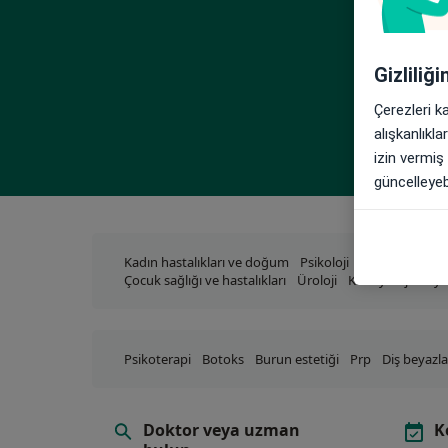
Gizliliğ
Çerezleri k
alışkanlıkl
izin vermiş
güncelleyebi
Kadın hastalıkları ve doğum
Psikoloji
Kulak burun b
Çocuk sağlığı ve hastalıkları
Üroloji
Kardiyoloji
Diye
Psikoterapi
Botoks
Burun estetiği
Prp
Diş beyazl
Doktor veya uzman
K