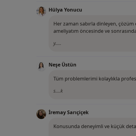
Hülya Yonucu
Her zaman sabırla dinleyen, çözüm o
ameliyatım öncesinde ve sonrasında 
y.....
Neşe Üstün
Tüm problemlerimi kolaylıkla profes
s....k
İremay Sarıçiçek
Konusunda deneyimli ve küçük detayl