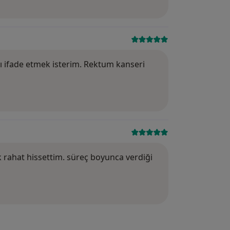
Puan: 5
ı ifade etmek isterim. Rektum kanseri
Puan: 5
rahat hissettim. süreç boyunca verdiği