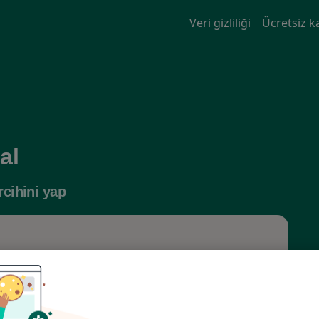
Veri gizliliği
Ücretsiz k
al
cihini yap
e
k: İstanbul
Ara