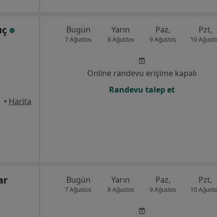
ıç
Bugün
Yarın
Paz,
Pzt,
7 Ağustos
8 Ağustos
9 Ağustos
10 Ağust
Online randevu erişime kapalı
Randevu talep et
•
Harita
ar
Bugün
Yarın
Paz,
Pzt,
7 Ağustos
8 Ağustos
9 Ağustos
10 Ağust