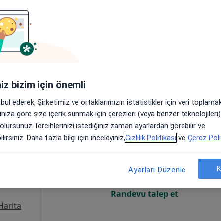
Online randevu erişime kapalı
Randevu talep et
•
Harita
iniz bizim için önemli
abul ederek, Şirketimiz ve ortaklarımızın istatistikler için veri toplam
arınıza göre size içerik sunmak için çerezleri (veya benzer teknolojiler
 olursunuz.Tercihlerinizi istediğiniz zaman ayarlardan görebilir ve
ailoğlu
Bugün
Yarın
Paz,
Pzt,
lirsiniz. Daha fazla bilgi için inceleyiniz,
Gizlilik Politikası
ve
Çerez Poli
7 Ağustos
8 Ağustos
9 Ağustos
10 Ağust
K
Ayarları Düzenle
Online randevu erişime kapalı
Randevu talep et
Harita