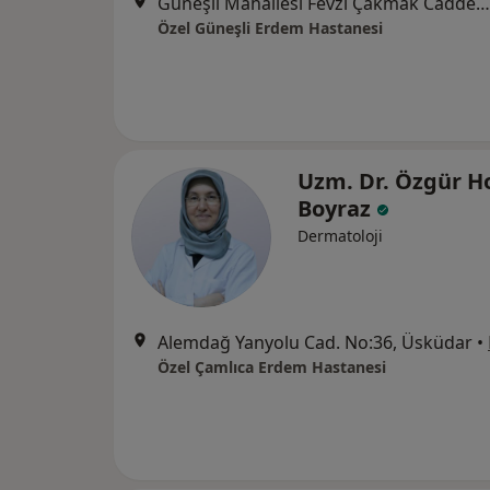
Güneşli Mahallesi Fevzi Çakmak Caddesi No:72-74, Bağcılar
Özel Güneşli Erdem Hastanesi
Uzm. Dr. Özgür H
Boyraz
Dermatoloji
Alemdağ Yanyolu Cad. No:36, Üsküdar
•
Özel Çamlıca Erdem Hastanesi