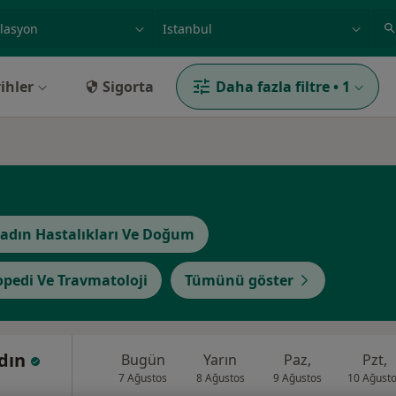
ilgi alanı ve hastalık, isim
örnek: İstanbul
ihler
Sigorta
Daha fazla filtre
•
1
adın Hastalıkları Ve Doğum
opedi Ve Travmatoloji
Tümünü göster
ydın
Bugün
Yarın
Paz,
Pzt,
7 Ağustos
8 Ağustos
9 Ağustos
10 Ağust