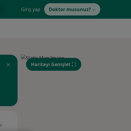
Giriş yap
Doktor musunuz?
Haritayı Genişlet
Sal,
Çar,
Per,
os
11 Ağustos
12 Ağustos
13 Ağustos