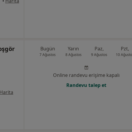
•
Harita
oşgör
Bugün
Yarın
Paz,
Pzt,
7 Ağustos
8 Ağustos
9 Ağustos
10 Ağust
Online randevu erişime kapalı
Randevu talep et
Harita