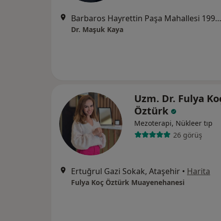
Barbaros Hayrettin Paşa Mahallesi 1993.Sokak 41 No :3, İst
Dr. Maşuk Kaya
Uzm. Dr. Fulya Ko
Öztürk
Mezoterapi, Nükleer tıp
26 görüş
Ertuğrul Gazi Sokak, Ataşehir
•
Harita
Fulya Koç Öztürk Muayenehanesi