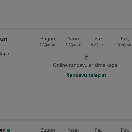
kun
Bugün
Yarın
Paz,
Pzt,
7 Ağustos
8 Ağustos
9 Ağustos
10 Ağust
 Kupa
Online randevu erişime kapalı
Randevu talep et
maz
Bugün
Yarın
Paz,
Pzt,