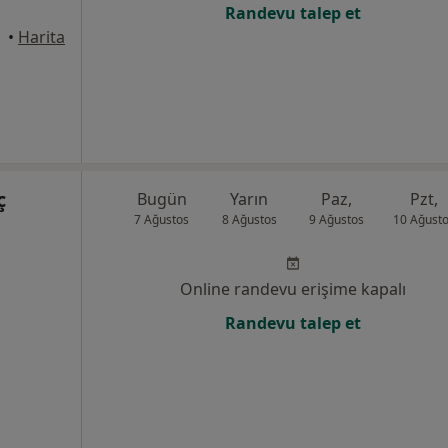
Randevu talep et
anbul
•
Harita
ç
Bugün
Yarın
Paz,
Pzt,
7 Ağustos
8 Ağustos
9 Ağustos
10 Ağust
Online randevu erişime kapalı
Randevu talep et