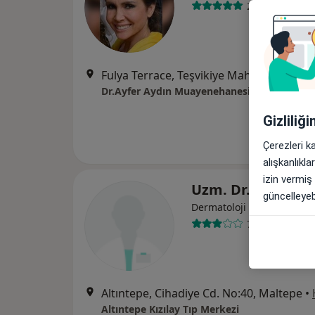
248 görüş
Fulya Terrace, Teşvikiye Mah.Hakkı Yeten Cad. No:11 Centre 1, Kat 9 No:43, İstanbul
Dr.Ayfer Aydın Muayenehanesi
Gizliliğ
Çerezleri k
alışkanlıkl
izin vermiş
Uzm. Dr. Oya İsm
güncelleyebi
Dermatoloji
7 görüş
Altıntepe, Cihadiye Cd. No:40, Maltepe
•
Altıntepe Kızılay Tıp Merkezi