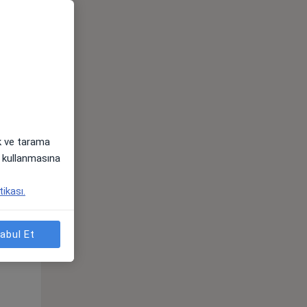
ak ve tarama
i) kullanmasına
Sal,
Çar,
Per,
tikası.
os
11 Ağustos
12 Ağustos
13 Ağustos
abul Et