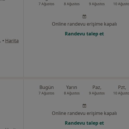
7 Ağustos
8 Ağustos
9 Ağustos
10 Ağust
Online randevu erişime kapalı
Randevu talep et
üçükyalı, Maltepe
•
Harita
e
Bugün
Yarın
Paz,
Pzt,
7 Ağustos
8 Ağustos
9 Ağustos
10 Ağust
Online randevu erişime kapalı
Randevu talep et