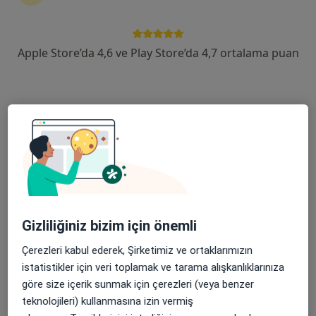
3.
Genital Siğil
Apple Store’da 4,6 ve Play Store’da 4,7 ortalama puan
4.
Göğüs Kanseri
5.
Karaciğer Hastalıkları
6.
Kısırlık
7.
Lenfoma
8.
Mide Hastalıkları
9.
Panik Atak
Gizliliğiniz bizim için önemli
10.
Safra Kesesi Taşları
Çerezleri kabul ederek, Şirketimiz ve ortaklarımızın
istatistikler için veri toplamak ve tarama alışkanlıklarınıza
göre size içerik sunmak için çerezleri (veya benzer
Aranan hastalıklardan bazıları
teknolojileri) kullanmasına izin vermiş