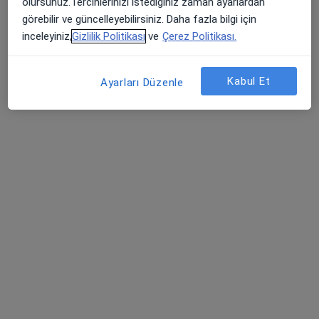
olursunuz.Tercihlerinizi istediğiniz zaman ayarlardan
1.
Alerji
görebilir ve güncelleyebilirsiniz. Daha fazla bilgi için
inceleyiniz,
Gizlilik Politikası
ve
Çerez Politikası.
2.
Bel fıtığı
3.
Ben
Kabul Et
Ayarları Düzenle
4.
Cilt Hastalıkları
5.
Cilt Lekeleri
6.
Çocuk Ortopedisi Hastalıkları
7.
Hemoroid
8.
Koronavirüs (COVID-19)
9.
Riskli Gebelik
10.
Vajinismus