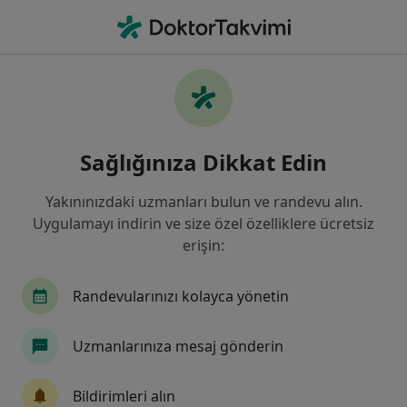
An
Ne arıyorsunuz?
Ana Sayfa
Hastalıklar
Son zamanda aranan hastalıklar
Sağlığınıza Dikkat Edin
Sitemizde, doktorların/uzmanların ilgi alanlarına
giren hastalıkları/rahatsızlıkları görebilirsiniz.
Yakınınızdaki uzmanları bulun ve randevu alın.
Uygulamayı indirin ve size özel özelliklere ücretsiz
erişin:
Yakın zamanda aranan
Randevularınızı kolayca yönetin
İlgi alanlarından bazıları
Uzmanlarınıza mesaj gönderin
1.
Baş Dönmeleri
2.
Boyun Fıtığı
Bildirimleri alın