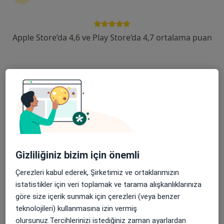
devam ettirmek için online danışmanlığı seçin. Eğer
ihtiyacınız varsa, muayenehane ziyareti için de
randevu alabilirsiniz.
Apple Store’da 4,6 ve Play Store’da 4,7 ortalama puan
Uzmanları göster
Nasıl çalışır?
Cilt hastalıkları ile ilgilenen uzmanlardan
bazıları
Burcu Yamangöktürk Solak
Gizliliğiniz bizim için önemli
Çerezleri kabul ederek, Şirketimiz ve ortaklarımızın
Dermatoloji
İstanbul
istatistikler için veri toplamak ve tarama alışkanlıklarınıza
göre size içerik sunmak için çerezleri (veya benzer
teknolojileri) kullanmasına izin vermiş
Ülkü Çağlayan
olursunuz.Tercihlerinizi istediğiniz zaman ayarlardan