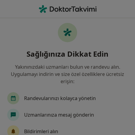
An
Ne arıyorsunuz?
Ana Sayfa
Hastalıklar
Cilt Hastalıkları
Cilt hastalıkları - Bilgi, uzmanları,
Sağlığınıza Dikkat Edin
sıkça sorulan sorular
Yakınınızdaki uzmanları bulun ve randevu alın.
Uygulamayı indirin ve size özel özelliklere ücretsiz
erişin:
Bilgi
Randevularınızı kolayca yönetin
Uzmanlarınıza mesaj gönderin
Sağlığınızı ertelemeyin
Evinizden ayrılmadan tedavinizi başlatmak veya
Bildirimleri alın