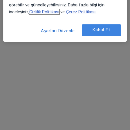
görebilir ve güncelleyebilirsiniz. Daha fazla bilgi için
Dermatoloji
inceleyiniz,
Gizlilik Politikası
ve
Çerez Politikası.
İstanbul
Kabul Et
Ayarları Düzenle
Kıvanç Şerefhanoğlu
Enfeksiyon hastalıkları
İstanbul
Satı Cöbek
Enfeksiyon hastalıkları
Zonguldak
Harika Ödemiş
Dermatoloji
İstanbul