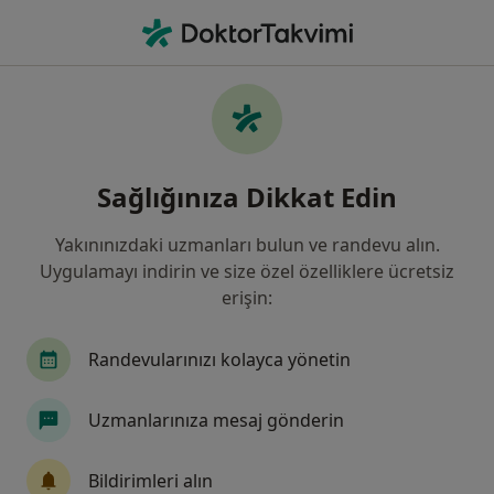
An
Ne arıyorsunuz?
Ana Sayfa
Hastalıklar
Cilt Lekeleri
Cilt lekeleri - Bilgi, uzmanları,
Sağlığınıza Dikkat Edin
sıkça sorulan sorular
Yakınınızdaki uzmanları bulun ve randevu alın.
Uygulamayı indirin ve size özel özelliklere ücretsiz
erişin:
Bilgi
Randevularınızı kolayca yönetin
Uzmanlarınıza mesaj gönderin
Sağlığınızı ertelemeyin
Evinizden ayrılmadan tedavinizi başlatmak veya
Bildirimleri alın