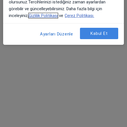
olursunuz.Tercihlerinizi istediğiniz zaman ayarlardan
Plastik rekonstrüktif ve estetik cerrahi
görebilir ve güncelleyebilirsiniz. Daha fazla bilgi için
İstanbul
inceleyiniz,
Gizlilik Politikası
ve
Çerez Politikası.
Halil Doğan
Kabul Et
Ayarları Düzenle
İç hastalıkları
Bartın
Kerim Ünal
Plastik rekonstrüktif ve estetik cerrahi
İstanbul
Narmin Mammadova
Plastik rekonstrüktif ve estetik cerrahi
İstanbul