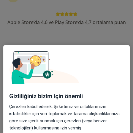
devam ettirmek için online danışmanlığı seçin. Eğer
ihtiyacınız varsa, muayenehane ziyareti için de
randevu alabilirsiniz.
Apple Store’da 4,6 ve Play Store’da 4,7 ortalama puan
Uzmanları göster
Nasıl çalışır?
Cilt lekeleri ile ilgilenen uzmanlardan
bazıları
Hakan Teymur
Gizliliğiniz bizim için önemli
Plastik rekonstrüktif ve estetik cerrahi
Çerezleri kabul ederek, Şirketimiz ve ortaklarımızın
İstanbul
istatistikler için veri toplamak ve tarama alışkanlıklarınıza
göre size içerik sunmak için çerezleri (veya benzer
Özlem Çolak
teknolojileri) kullanmasına izin vermiş