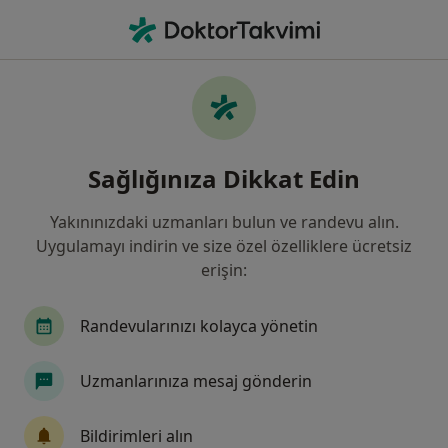
An
Ne arıyorsunuz?
Ana Sayfa
Hastalıklar
Osteoporoz
Osteoporoz - Bilgi, uzmanları,
Sağlığınıza Dikkat Edin
sıkça sorulan sorular
Yakınınızdaki uzmanları bulun ve randevu alın.
Uygulamayı indirin ve size özel özelliklere ücretsiz
erişin:
Bilgi
Randevularınızı kolayca yönetin
Uzmanlarınıza mesaj gönderin
Sağlığınızı ertelemeyin
Evinizden ayrılmadan tedavinizi başlatmak veya
Bildirimleri alın