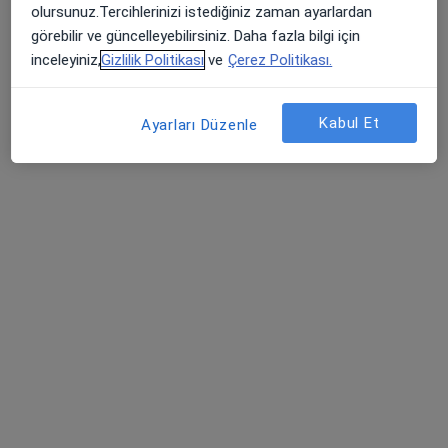
olursunuz.Tercihlerinizi istediğiniz zaman ayarlardan
Kadın hastalıkları ve doğum
görebilir ve güncelleyebilirsiniz. Daha fazla bilgi için
İstanbul
inceleyiniz,
Gizlilik Politikası
ve
Çerez Politikası.
Veli Toptaş
Kabul Et
Ayarları Düzenle
Kadın hastalıkları ve doğum
Muğla
Refik Ersin Eroğlu
Kadın hastalıkları ve doğum
İstanbul
Betül Yaşar
Fiziksel tıp ve rehabilitasyon
Ağrı