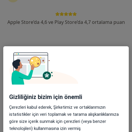
devam ettirmek için online danışmanlığı seçin. Eğer
ihtiyacınız varsa, muayenehane ziyareti için de
randevu alabilirsiniz.
Apple Store’da 4,6 ve Play Store’da 4,7 ortalama puan
Uzmanları göster
Nasıl çalışır?
Osteoporoz ile ilgilenen uzmanlardan
bazıları
Saime Demirci
Gizliliğiniz bizim için önemli
Fiziksel tıp ve rehabilitasyon
Çerezleri kabul ederek, Şirketimiz ve ortaklarımızın
İstanbul
istatistikler için veri toplamak ve tarama alışkanlıklarınıza
göre size içerik sunmak için çerezleri (veya benzer
Hakan Çoker
teknolojileri) kullanmasına izin vermiş