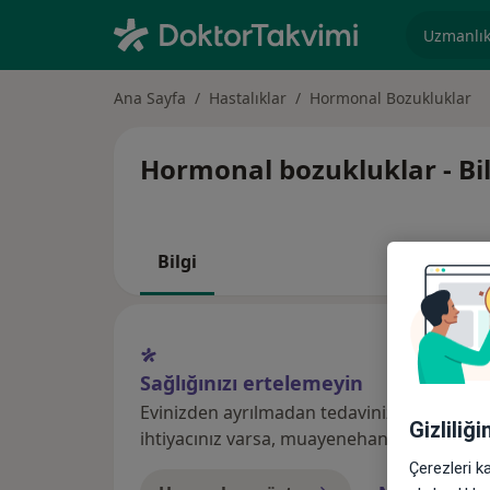
Uzmanlık, 
Ana Sayfa
Hastalıklar
Hormonal Bozukluklar
Hormonal bozukluklar - Bil
Bilgi
Sağlığınızı ertelemeyin
Evinizden ayrılmadan tedavinizi başlatmak
Gizliliğ
ihtiyacınız varsa, muayenehane ziyareti için
Çerezleri k