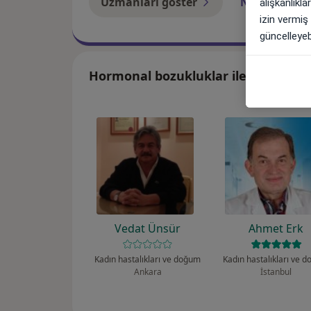
Uzmanları göster
Nasıl çalışır?
alışkanlıkl
izin vermiş
güncelleyebi
Hormonal bozukluklar ile ilgilenen
Vedat Ünsür
Ahmet Erk
Kadın hastalıkları ve doğum
Kadın hastalıkları ve 
Ankara
İstanbul