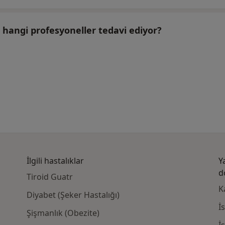
 hangi profesyoneller tedavi ediyor?
İlgili hastalıklar
Y
d
Tiroid Guatr
K
Diyabet (Şeker Hastalığı)
İ
Şişmanlık (Obezite)