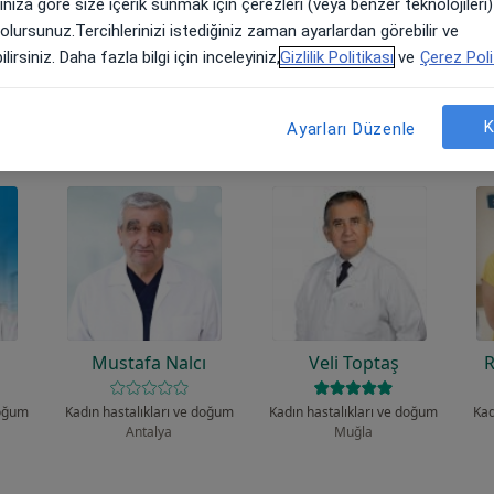
arınıza göre size içerik sunmak için çerezleri (veya benzer teknolojiler
 olursunuz.Tercihlerinizi istediğiniz zaman ayarlardan görebilir ve
lirsiniz. Daha fazla bilgi için inceleyiniz,
Gizlilik Politikası
ve
Çerez Poli
 uzmanlardan bazıları
K
Ayarları Düzenle
Mustafa Nalcı
Veli Toptaş
R
doğum
Kadın hastalıkları ve doğum
Kadın hastalıkları ve doğum
Kad
Antalya
Muğla