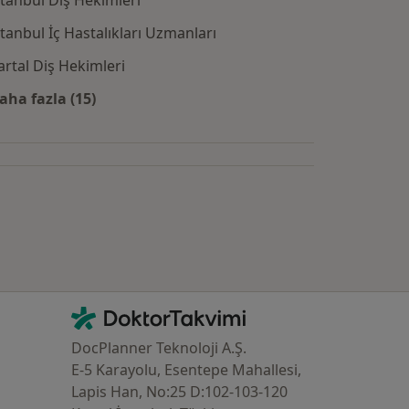
stanbul Diş Hekimleri
stanbul İç Hastalıkları Uzmanları
artal Diş Hekimleri
aha fazla (15)
Kategoride daha fazlası: Yakın zamanda aranan d
İletişim
DoktorTakvimi - Ana Sayfa
DocPlanner Teknoloji A.Ş.
E-5 Karayolu, Esentepe Mahallesi,
Lapis Han, No:25 D:102-103-120