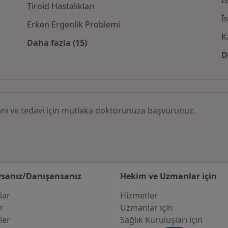
İ
Tiroid Hastalıkları
İ
Erken Ergenlik Problemi
K
Daha fazla (15)
re göre Hormonal Bozukluklar
Kategoride daha fazlası: İlgili hastalıklar
D
 tanı ve tedavi için mutlaka doktorunuza başvurunuz.
sanız/Danışansanız
Hekim ve Uzmanlar için
lar
Hizmetler
er
Uzmanlar için
ler
Sağlık Kuruluşları için