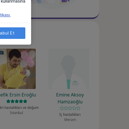
i) kullanmasına
tikası.
abul Et
efik Ersin Eroğlu
Emine Aksoy
Hamzaoğlu
ın hastalıkları ve doğum
İstanbul
İç hastalıkları
Meram