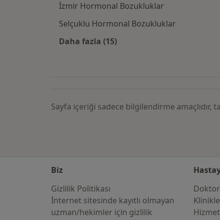
İzmir Hormonal Bozukluklar
Selçuklu Hormonal Bozukluklar
Daha fazla (15)
Kategoride daha fazlası: Şehirle
Sayfa içeriği sadece bilgilendirme amaçlıdır,
Biz
Hastay
Gizlilik Politikası
Doktor
İnternet sitesinde kayıtlı olmayan
Klinikl
uzman/hekimler i̇çin gizlilik
Hizmet