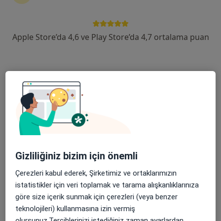
devam ettirmek için online danışmanlığı seçin. Eğer
ihtiyacınız varsa, muayenehane ziyareti için de
randevu alabilirsiniz.
Apple Store’da 4,6 ve Play Store’da 4,7 ortalama puan
Uzmanları göster
Nasıl çalışır?
Pnömoni ile ilgilenen uzmanlardan bazıları
Taner Öztürk
Gizliliğiniz bizim için önemli
Göğüs cerrahisi
Konak
Çerezleri kabul ederek, Şirketimiz ve ortaklarımızın
istatistikler için veri toplamak ve tarama alışkanlıklarınıza
göre size içerik sunmak için çerezleri (veya benzer
Necdet Öz
teknolojileri) kullanmasına izin vermiş
olursunuz.Tercihlerinizi istediğiniz zaman ayarlardan