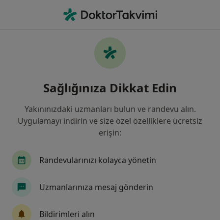
An
Ne arıyorsunuz?
Ana Sayfa
Hastalıklar
Pnömoni
Pnömoni - Bilgi, uzmanları, sıkça
Sağlığınıza Dikkat Edin
sorulan sorular
Yakınınızdaki uzmanları bulun ve randevu alın.
Uygulamayı indirin ve size özel özelliklere ücretsiz
erişin:
Bilgi
Randevularınızı kolayca yönetin
Uzmanlarınıza mesaj gönderin
Sağlığınızı ertelemeyin
Evinizden ayrılmadan tedavinizi başlatmak veya
Bildirimleri alın