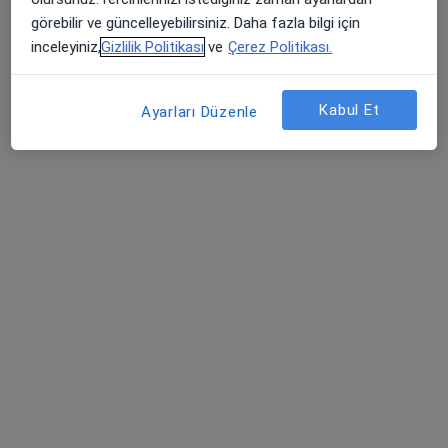
Göğüs cerrahisi
görebilir ve güncelleyebilirsiniz. Daha fazla bilgi için
Muratpaşa
inceleyiniz,
Gizlilik Politikası
ve
Çerez Politikası.
Aşkın Gülşen
Kabul Et
Ayarları Düzenle
Göğüs hastalıkları
İzmir
Meral Gülhan
Göğüs hastalıkları
Ankara
Nazlı Gülenç
Çocuk sağlığı ve hastalıkları
Kars