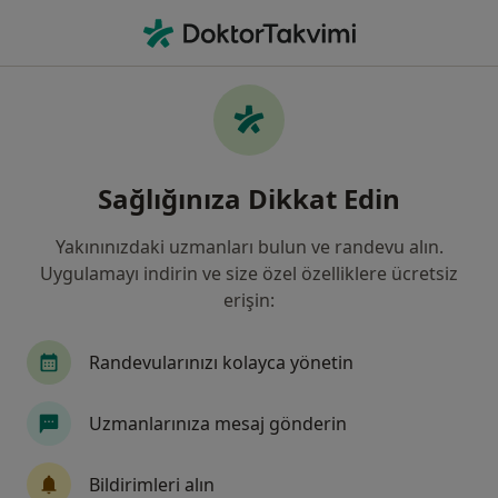
An
Pnömoni • Bahçelievler, İstanbul
Filters
• 1
Sigorta
Harita
Pnömoni, Bahçelievler
Sağlığınıza Dikkat Edin
Yakınınızdaki uzmanları bulun ve randevu alın.
Hangi uzmanlığı aramıştınız?
Uygulamayı indirin ve size özel özelliklere ücretsiz
Çocuk Sağlığı Ve Hastalıkları
Göğüs Hastalıkla
erişin:
Randevularınızı kolayca yönetin
Uzmanlarınıza mesaj gönderin
Bildirimleri alın