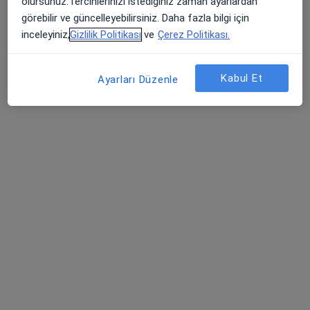
olursunuz.Tercihlerinizi istediğiniz zaman ayarlardan
görebilir ve güncelleyebilirsiniz. Daha fazla bilgi için
Kadın hastalıkları ve doğum
İstanbul
inceleyiniz,
Gizlilik Politikası
ve
Çerez Politikası.
Veli Toptaş
Kabul Et
Ayarları Düzenle
Kadın hastalıkları ve doğum
Muğla
Refik Ersin Eroğlu
Kadın hastalıkları ve doğum
İstanbul
Nazlı Gülenç
Çocuk sağlığı ve hastalıkları
Kars