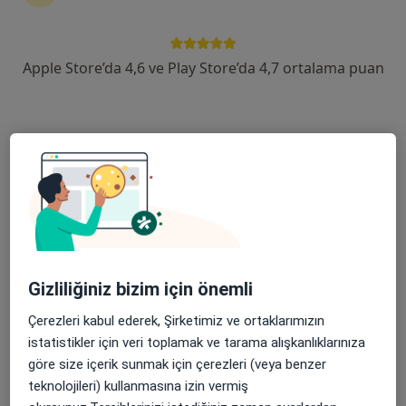
devam ettirmek için online danışmanlığı seçin. Eğer
ihtiyacınız varsa, muayenehane ziyareti için de
randevu alabilirsiniz.
Apple Store’da 4,6 ve Play Store’da 4,7 ortalama puan
Uzmanları göster
Nasıl çalışır?
Prematürite ile ilgilenen uzmanlardan
bazıları
Vedat Ünsür
Gizliliğiniz bizim için önemli
Kadın hastalıkları ve doğum
Çerezleri kabul ederek, Şirketimiz ve ortaklarımızın
Ankara
istatistikler için veri toplamak ve tarama alışkanlıklarınıza
göre size içerik sunmak için çerezleri (veya benzer
teknolojileri) kullanmasına izin vermiş
Ahmet Erk