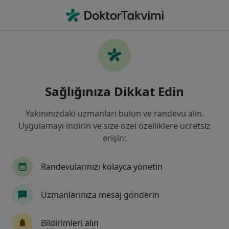
An
Ne arıyorsunuz?
Ana Sayfa
Hastalıklar
Prematürite
Prematürite - Bilgi, uzmanları,
Sağlığınıza Dikkat Edin
sıkça sorulan sorular
Yakınınızdaki uzmanları bulun ve randevu alın.
Uygulamayı indirin ve size özel özelliklere ücretsiz
erişin:
Bilgi
Randevularınızı kolayca yönetin
Uzmanlarınıza mesaj gönderin
Sağlığınızı ertelemeyin
Evinizden ayrılmadan tedavinizi başlatmak veya
Bildirimleri alın