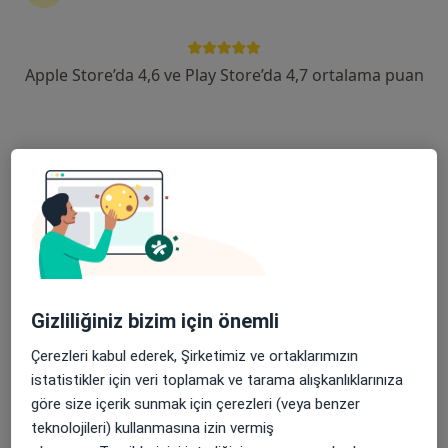
devam ettirmek için online danışmanlığı seçin. Eğer
ihtiyacınız varsa, muayenehane ziyareti için de
randevu alabilirsiniz.
Apple Store’da 4,6 ve Play Store’da 4,7 ortalama puan
Uzmanları göster
Nasıl çalışır?
Kekemelik ile ilgilenen uzmanlardan bazıları
Mehmet Cankurtaran
Gizliliğiniz bizim için önemli
Psikoloji
İstanbul
Çerezleri kabul ederek, Şirketimiz ve ortaklarımızın
istatistikler için veri toplamak ve tarama alışkanlıklarınıza
göre size içerik sunmak için çerezleri (veya benzer
Berk Omay
teknolojileri) kullanmasına izin vermiş