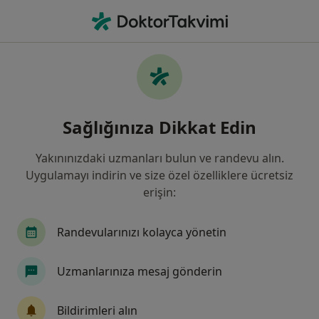
An
Ne arıyorsunuz?
Ana Sayfa
Hastalıklar
Kekemelik
Kekemelik - Bilgi, uzmanları,
Sağlığınıza Dikkat Edin
sıkça sorulan sorular
Yakınınızdaki uzmanları bulun ve randevu alın.
Uygulamayı indirin ve size özel özelliklere ücretsiz
erişin:
Bilgi
Randevularınızı kolayca yönetin
Uzmanlarınıza mesaj gönderin
Sağlığınızı ertelemeyin
Evinizden ayrılmadan tedavinizi başlatmak veya
Bildirimleri alın