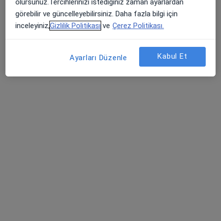
olursunuz.Tercihlerinizi istediğiniz zaman ayarlardan
Psikoloji
İstanbul
görebilir ve güncelleyebilirsiniz. Daha fazla bilgi için
inceleyiniz,
Gizlilik Politikası
ve
Çerez Politikası.
Betül Söz
Kabul Et
Ayarları Düzenle
Psikoloji
İzmir
Kader Serin
Dil ve konuşma terapisi
Ankara
Atakan Ayvazoğlu
Psikoloji
İstanbul