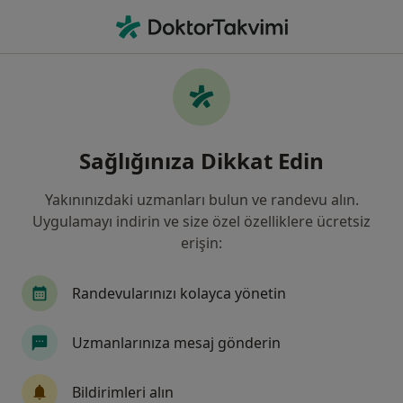
An
Ne arıyorsunuz?
Ana Sayfa
Hastalıklar
Otizm
Otizm - Bilgi, uzmanları, sıkça
Sağlığınıza Dikkat Edin
sorulan sorular
Yakınınızdaki uzmanları bulun ve randevu alın.
Uygulamayı indirin ve size özel özelliklere ücretsiz
erişin:
Bilgi
Randevularınızı kolayca yönetin
Uzmanlarınıza mesaj gönderin
Sağlığınızı ertelemeyin
Evinizden ayrılmadan tedavinizi başlatmak veya
Bildirimleri alın