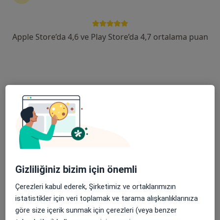
devam ettirmek için online danışmanlığı seçin. Eğer
ihtiyacınız varsa, muayenehane ziyareti için de
randevu alabilirsiniz.
Apple Store’da 4,6 ve Play Store’da 4,7 ortalama puan
Uzmanları göster
Nasıl çalışır?
Otizm ile ilgilenen uzmanlardan bazıları
Zarif Seda Çakır
Psikoloji
Gizliliğiniz bizim için önemli
Kocaeli
Çerezleri kabul ederek, Şirketimiz ve ortaklarımızın
istatistikler için veri toplamak ve tarama alışkanlıklarınıza
Rabia Hamza
göre size içerik sunmak için çerezleri (veya benzer