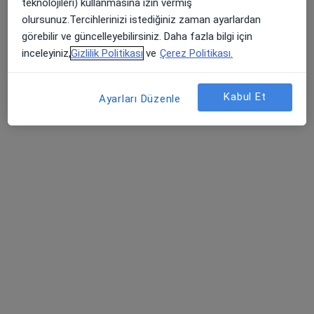
teknolojileri) kullanmasına izin vermiş
Ergoterapi
İstanbul
olursunuz.Tercihlerinizi istediğiniz zaman ayarlardan
görebilir ve güncelleyebilirsiniz. Daha fazla bilgi için
inceleyiniz,
Gizlilik Politikası
ve
Çerez Politikası.
Özlem Mutlu Gürsoy
Ergoterapi
Kabul Et
Ayarları Düzenle
Çanakkale
Yasemin Parlak
Ergoterapi
İstanbul
Gülten Özbaş
Akupunktur, Anesteziyoloji ve reanimasyon
İstanbul