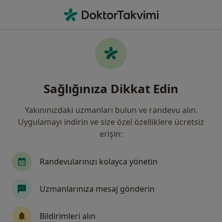
An
Ne arıyorsunuz?
Ana Sayfa
Hastalıklar
Ses Kısıklığı
Ses kısıklığı - Bilgi, uzmanları,
Sağlığınıza Dikkat Edin
sıkça sorulan sorular
Yakınınızdaki uzmanları bulun ve randevu alın.
Uygulamayı indirin ve size özel özelliklere ücretsiz
erişin:
Bilgi
Randevularınızı kolayca yönetin
Uzmanlarınıza mesaj gönderin
Sağlığınızı ertelemeyin
Evinizden ayrılmadan tedavinizi başlatmak veya
Bildirimleri alın