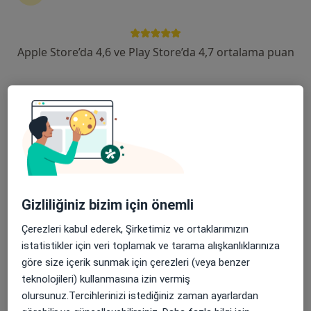
devam ettirmek için online danışmanlığı seçin. Eğer
ihtiyacınız varsa, muayenehane ziyareti için de
randevu alabilirsiniz.
Apple Store’da 4,6 ve Play Store’da 4,7 ortalama puan
Uzmanları göster
Nasıl çalışır?
Ses kısıklığı ile ilgilenen uzmanlardan
bazıları
Gizliliğiniz bizim için önemli
Tamer Erdem
Çerezleri kabul ederek, Şirketimiz ve ortaklarımızın
Kulak burun boğaz
istatistikler için veri toplamak ve tarama alışkanlıklarınıza
İstanbul
göre size içerik sunmak için çerezleri (veya benzer
teknolojileri) kullanmasına izin vermiş
olursunuz.Tercihlerinizi istediğiniz zaman ayarlardan
İlteriş Çağatay Ruhi