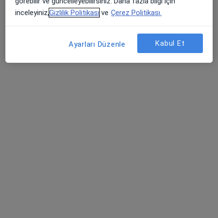
görebilir ve güncelleyebilirsiniz. Daha fazla bilgi için
inceleyiniz,
Gizlilik Politikası
ve
Çerez Politikası.
Kulak burun boğaz
İstanbul
Kabul Et
Ayarları Düzenle
Nurten Küçük
Kulak burun boğaz
İstanbul
Murat Ulusan
Kulak burun boğaz
İstanbul
Ömürsen Yıldırım
Kulak burun boğaz
İstanbul