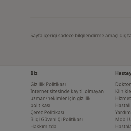
Kategoride daha fazlası: Şehirler
Sayfa içeriği sadece bilgilendirme amaçlıdır,
Biz
Hastay
Gizlilik Politikası
Doktor
İnternet sitesinde kayıtlı olmayan
Klinikl
uzman/hekimler i̇çin gizlilik
Hizmet
politikası
Hastali
Çerez Politikası
Yardım
Bilgi Güvenliği Politikası
Mobil 
Hakkımızda
Hastala