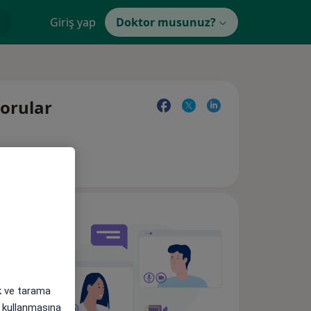
Giriş yap
Doktor musunuz?
sorular
ak ve tarama
i) kullanmasına