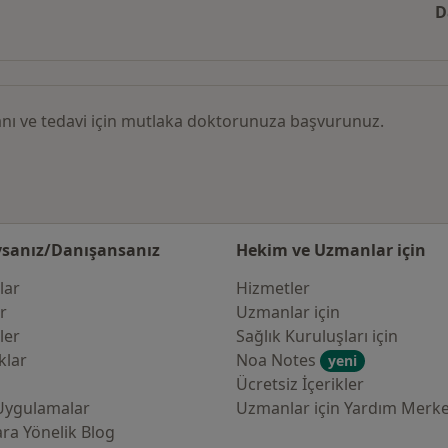
e göre Kulak Burun Boğaz Hastalıkları
Kategoride daha fazlası: İlgili hastalıklar
D
 tanı ve tedavi için mutlaka doktorunuza başvurunuz.
sanız/Danışansanız
Hekim ve Uzmanlar için
lar
Hizmetler
er
Uzmanlar için
ler
Sağlık Kuruluşları için
klar
Noa Notes
yeni
Ücretsiz İçerikler
Uygulamalar
Uzmanlar için Yardım Merke
ra Yönelik Blog