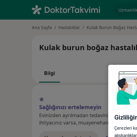
Uzmanlık, 
Ana Sayfa
Hastalıklar
Kulak Burun Boğaz Hasta
Kulak burun boğaz hastalıkl
Bilgi
Sağlığınızı ertelemeyin
Evinizden ayrılmadan tedavinizi başlatmak
Gizliliğ
ihtiyacınız varsa, muayenehane ziyareti için
Çerezleri k
alışkanlıkl