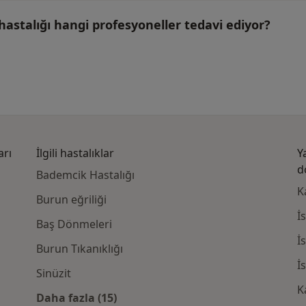
hastalığı hangi profesyoneller tedavi ediyor?
arı
İlgili hastalıklar
Y
d
Bademcik Hastalığı
K
Burun eğriliği
İ
Baş Dönmeleri
İ
Burun Tıkanıklığı
İ
Sinüzit
K
Daha fazla (15)