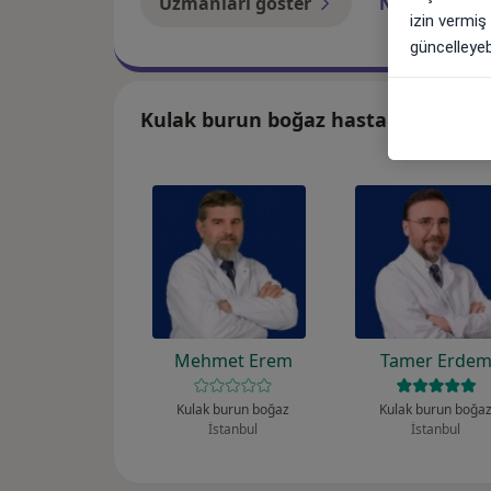
Uzmanları göster
Nasıl çalışır?
izin vermiş
güncelleyebi
Kulak burun boğaz hastalıkları ile 
Mehmet Erem
Tamer Erde
Kulak burun boğaz
Kulak burun boğa
İstanbul
İstanbul