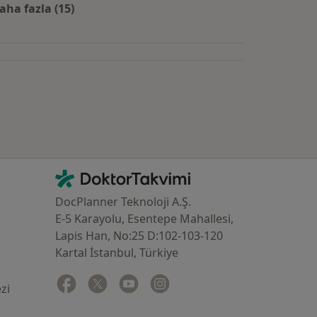
aha fazla (15)
Kategoride daha fazlası: Yakın zamanda aranan d
İletişim
DoktorTakvimi - Ana Sayfa
DocPlanner Teknoloji A.Ş.
E-5 Karayolu, Esentepe Mahallesi,
Lapis Han, No:25 D:102-103-120
Kartal İstanbul, Türkiye
Facebook
yeni bir sekmede açılır
Twitter
yeni bir sekmede açılır
Youtube
yeni bir sekmede açılır
Instagram
yeni bir sekmede açılır
zi