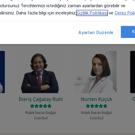
 olursunuz.Tercihlerinizi istediğiniz zaman ayarlardan görebilir ve
lirsiniz. Daha fazla bilgi için inceleyiniz,
Gizlilik Politikası
ve
Çerez Poli
K
ilgilenen uzmanlardan bazıları
Ayarları Düzenle
m
İlteriş Çağatay Ruhi
Nurten Küçük
Ö
z
Kulak burun boğaz
Kulak burun boğaz
İstanbul
İstanbul