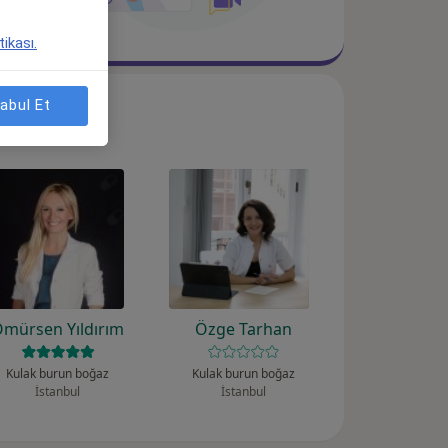
tikası.
abul Et
mürsen Yıldırım
Özge Tarhan
Kulak burun boğaz
Kulak burun boğaz
İstanbul
İstanbul