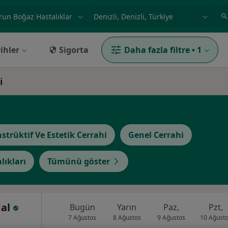
ilgi alanı ve hastalık, isim
örnek: İstanbul
ihler
Sigorta
Daha fazla filtre
•
1
i
strüktif Ve Estetik Cerrahi
Genel Cerrahi
lıkları
Tümünü göster
dal
Bugün
Yarın
Paz,
Pzt,
7 Ağustos
8 Ağustos
9 Ağustos
10 Ağust