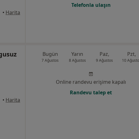
Telefonla ulaşın
•
Harita
gusuz
Bugün
Yarın
Paz,
Pzt,
7 Ağustos
8 Ağustos
9 Ağustos
10 Ağust
Online randevu erişime kapalı
Randevu talep et
•
Harita