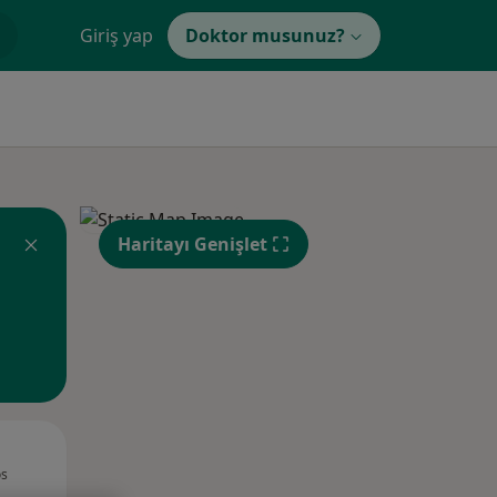
Giriş yap
Doktor musunuz?
Haritayı Genişlet
Sal,
Çar,
Per,
os
11 Ağustos
12 Ağustos
13 Ağustos