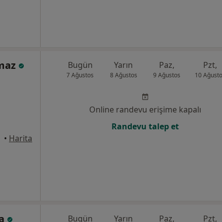
lmaz
Bugün
Yarın
Paz,
Pzt,
7 Ağustos
8 Ağustos
9 Ağustos
10 Ağust
Online randevu erişime kapalı
Randevu talep et
•
Harita
ya
Bugün
Yarın
Paz,
Pzt,