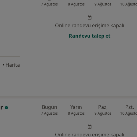
7 Ağustos
8 Ağustos
9 Ağustos
10 Ağust
Online randevu erişime kapalı
Randevu talep et
, Denizli
•
Harita
ar
Bugün
Yarın
Paz,
Pzt,
7 Ağustos
8 Ağustos
9 Ağustos
10 Ağust
Online randevu erişime kapalı