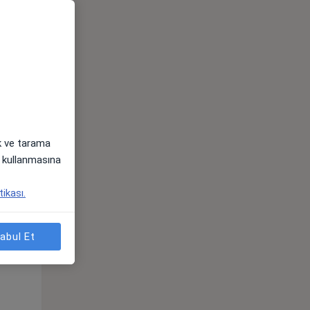
ak ve tarama
i) kullanmasına
Sal,
Çar,
Per,
tikası.
os
11 Ağustos
12 Ağustos
13 Ağustos
abul Et