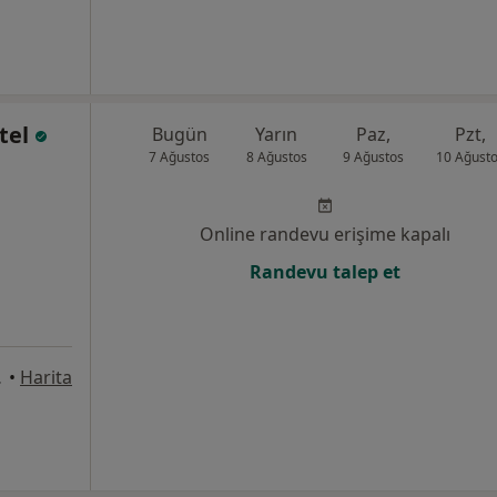
tel
Bugün
Yarın
Paz,
Pzt,
7 Ağustos
8 Ağustos
9 Ağustos
10 Ağust
Online randevu erişime kapalı
Randevu talep et
, Denizli
•
Harita