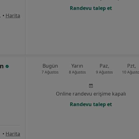
Randevu talep et
u No:5, Denizli
•
Harita
ün
Bugün
Yarın
Paz,
Pzt,
7 Ağustos
8 Ağustos
9 Ağustos
10 Ağust
Online randevu erişime kapalı
Randevu talep et
•
Harita