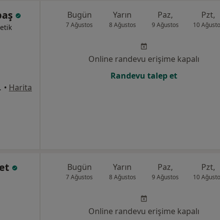
baş
Bugün
Yarın
Paz,
Pzt,
7 Ağustos
8 Ağustos
9 Ağustos
10 Ağust
etik
Online randevu erişime kapalı
Randevu talep et
u No:5, Denizli
•
Harita
let
Bugün
Yarın
Paz,
Pzt,
7 Ağustos
8 Ağustos
9 Ağustos
10 Ağust
Online randevu erişime kapalı