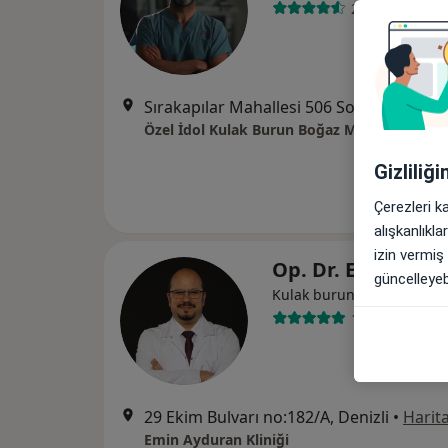
28 görüş
Sırakapılar Mahallesi 506 Sokak No: 
Özel İdol Kulak Burun Boğaz Merkezi
Gizliliğ
Çerezleri k
alışkanlıkl
izin vermiş
Op. Dr. Emin Ayd
güncelleyebi
Kulak burun boğaz
158 görüş
29 Ekim Bulvarı no:182/A, Denizli
•
Harit
Emin Ayduran Kliniği