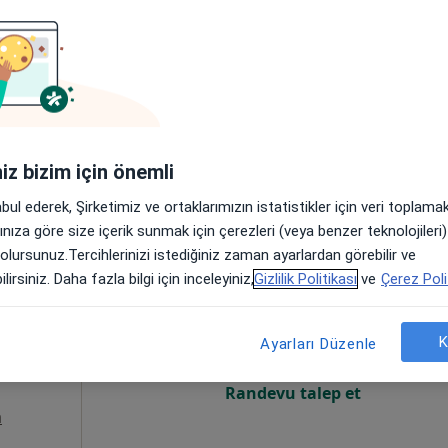
Online randevu erişime kapalı
Randevu talep et
14, Denizli
•
Harita
iniz bizim için önemli
abul ederek, Şirketimiz ve ortaklarımızın istatistikler için veri toplam
arınıza göre size içerik sunmak için çerezleri (veya benzer teknolojiler
 olursunuz.Tercihlerinizi istediğiniz zaman ayarlardan görebilir ve
uran
Bugün
Yarın
Paz,
Pzt,
lirsiniz. Daha fazla bilgi için inceleyiniz,
Gizlilik Politikası
ve
Çerez Poli
7 Ağustos
8 Ağustos
9 Ağustos
10 Ağust
K
Ayarları Düzenle
Online randevu erişime kapalı
Randevu talep et
a