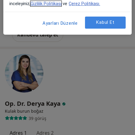
inceleyiniz,
Gizlilik Politikası
ve
Çerez Politikası.
Sırakapılar mahallesi 1596 sokak no:1, Denizli
•
Harita
Op. Dr. Arif Yorulmaz Muayenehanesi
Bu uzman ilgili adres için online danışmanlık/takvim sunmuyor.
Kabul Et
Ayarları Düzenle
Randevu talep et
Op. Dr. Derya Kaya
Kulak burun boğaz
39 görüş
Adres 1
Adres 2