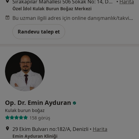
Sırakapılar Mahallesi 506 Sokak No: 14, Denizli
•
Harita
Özel İdol Kulak Burun Boğaz Merkezi
Bu uzman ilgili adres için online danışmanlık/takvim sunmuyor.
Randevu talep et
Op. Dr. Emin Ayduran
Kulak burun boğaz
158 görüş
29 Ekim Bulvarı no:182/A, Denizli
•
Harita
Emin Ayduran Kliniği