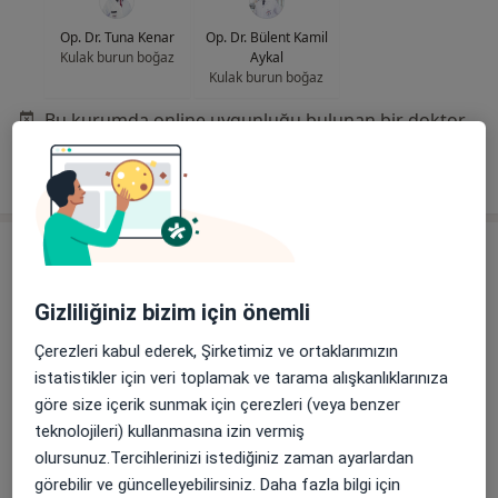
Op. Dr. Tuna Kenar
Op. Dr. Bülent Kamil
Kulak burun boğaz
Aykal
Kulak burun boğaz
Bu kurumda online uygunluğu bulunan bir doktor veya uzman bulunamadı
Profili Gör
Gizliliğiniz bizim için önemli
Çerezleri kabul ederek, Şirketimiz ve ortaklarımızın
istatistikler için veri toplamak ve tarama alışkanlıklarınıza
göre size içerik sunmak için çerezleri (veya benzer
Op. Dr. Arif Yorulmaz
teknolojileri) kullanmasına izin vermiş
Kulak burun boğaz
olursunuz.Tercihlerinizi istediğiniz zaman ayarlardan
56 görüş
görebilir ve güncelleyebilirsiniz. Daha fazla bilgi için