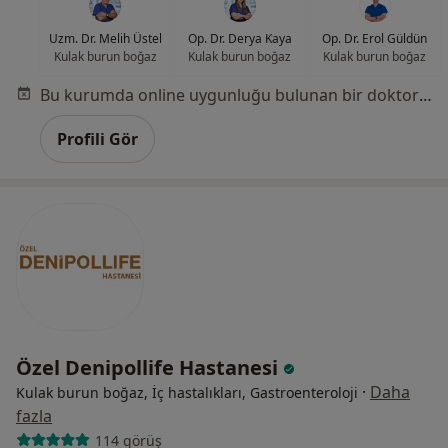
Uzm. Dr. Melih Üstel
Op. Dr. Derya Kaya
Op. Dr. Erol Güldün
Kulak burun boğaz
Kulak burun boğaz
Kulak burun boğaz
Bu kurumda online uygunluğu bulunan bir doktor veya uzman bulunamadı
Profili Gör
Özel Denipollife Hastanesi
·
Daha
Kulak burun boğaz, İç hastalıkları, Gastroenteroloji
fazla
114 görüş