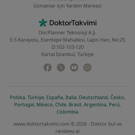
Uzmanlar için Yardım Merkezi
İletişim
DoktorTakvimi - Ana Sayfa
DocPlanner Teknoloji A.Ş.
E-5 Karayolu, Esentepe Mahallesi, Lapis Han, No:25
D:102-103-120
Kartal İstanbul, Türkiye
Facebook
yeni bir sekmede açılır
Twitter
yeni bir sekmede açılır
Youtube
yeni bir sekmede açılır
Instagram
yeni bir sekmede aç
yeni bir sekmede açılır
yeni bir sekmede açılır
yeni bir sekmede açılır
yeni bir sekmede açılır
yeni bir sek
yeni 
Polska
,
Türkiye
,
España
,
Italia
,
Deutschland
,
Česko
,
yeni bir sekmede açılır
yeni bir sekmede açılır
yeni bir sekmede açılır
yeni bir sekmede açılır
yeni bir sekm
yeni bi
Portugal
,
México
,
Chile
,
Brasil
,
Argentina
,
Perú
,
yeni bir sekmede açılır
Colombia
www.doktortakvimi.com © 2026 - Doktor bul ve
randevu al