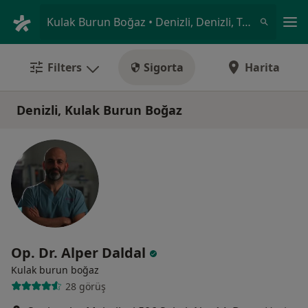
An
Kulak Burun Boğaz • Denizli, Denizli, Türkiye
Filters
Sigorta
Harita
Denizli, Kulak Burun Boğaz
Op. Dr. Alper Daldal
Kulak burun boğaz
28 görüş