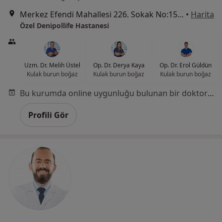
Merkez Efendi Mahallesi 226. Sokak No:156, Denizli
•
Harita
Özel Denipollife Hastanesi
Uzm. Dr. Melih Üstel
Op. Dr. Derya Kaya
Op. Dr. Erol Güldün
Kulak burun boğaz
Kulak burun boğaz
Kulak burun boğaz
Bu kurumda online uygunluğu bulunan bir doktor veya uzman bulunamadı
Profili Gör