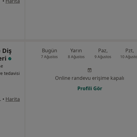
•
Harita
 Diş
Bugün
Yarın
Paz,
Pzt,
eri
7 Ağustos
8 Ağustos
9 Ağustos
10 Ağust
ne
ve tedavisi
Online randevu erişime kapalı
Profili Gör
:77 D:1A, Bayraklı
•
Harita