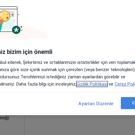
Online randevu erişime kapalı
Randevu talep et
a
iniz bizim için önemli
abul ederek, Şirketimiz ve ortaklarımızın istatistikler için veri toplam
yin
Bugün
Yarın
Paz,
Pzt,
arınıza göre size içerik sunmak için çerezleri (veya benzer teknolojiler
7 Ağustos
8 Ağustos
9 Ağustos
10 Ağust
 olursunuz.Tercihlerinizi istediğiniz zaman ayarlardan görebilir ve
lirsiniz. Daha fazla bilgi için inceleyiniz,
Gizlilik Politikası
ve
Çerez Poli
Online randevu erişime kapalı
K
Randevu talep et
Ayarları Düzenle
•
Harita
iniği