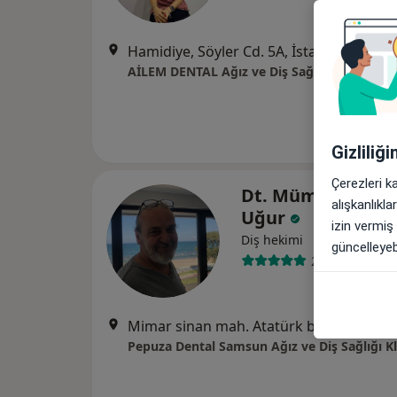
Hamidiye, Söyler Cd. 5A, İstanbul
•
Harit
AİLEM DENTAL Ağız ve Diş Sağlığı Polikliniği
Gizliliğ
Çerezleri k
Dt. Mümtaz Hüse
alışkanlıkl
Uğur
izin vermiş
Diş hekimi
güncelleyebi
20 görüş
Mimar sinan mah. Atatürk bulvarı. NO:264/7, Samsun
Pepuza Dental Samsun Ağız ve Diş Sağlığı Kl