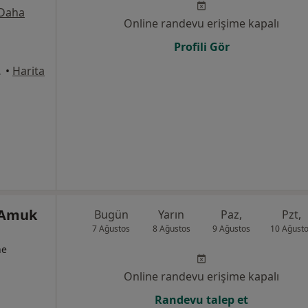
Daha
Online randevu erişime kapalı
Profili Gör
10, İzmit
•
Harita
 Amuk
Bugün
Yarın
Paz,
Pzt,
7 Ağustos
8 Ağustos
9 Ağustos
10 Ağust
ne
Online randevu erişime kapalı
Randevu talep et