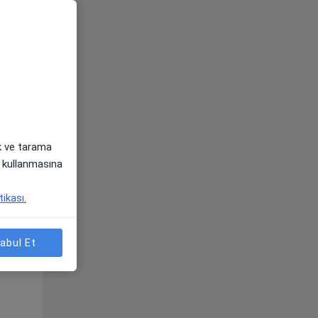
ak ve tarama
Sal,
Çar,
Per,
i) kullanmasına
os
11 Ağustos
12 Ağustos
13 Ağustos
tikası.
abul Et