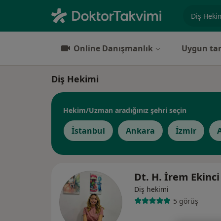
Uzmanlık, 
Online Danışmanlık
Uygun tar
Diş Hekimi
Hekim/Uzman aradığınız şehri seçin
İstanbul
Ankara
İzmir
Dt. H. İrem Ekinc
Diş hekimi
5 görüş