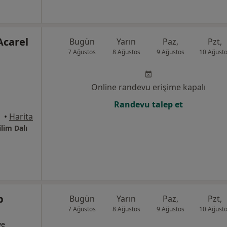
 Acarel
Bugün
Yarın
Paz,
Pzt,
7 Ağustos
8 Ağustos
9 Ağustos
10 Ağust
Online randevu erişime kapalı
Randevu talep et
 Samsun
•
Harita
lim Dalı
p
Bugün
Yarın
Paz,
Pzt,
7 Ağustos
8 Ağustos
9 Ağustos
10 Ağust
ve