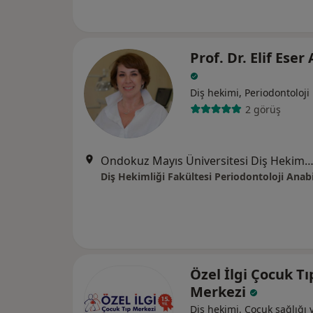
Prof. Dr. Elif Eser
Diş hekimi, Periodontoloji
2 görüş
Ondokuz Mayıs Üniversitesi Diş Hekimliği Fakültesi, Körfez, 55270 Atakum/Samsun,
Diş Hekimliği Fakültesi Periodontoloji Anabi
Özel İlgi Çocuk Tı
Merkezi
Diş hekimi, Çocuk sağlığı 