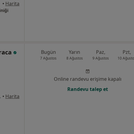
•
Harita
iniği
araca
Bugün
Yarın
Paz,
Pzt,
7 Ağustos
8 Ağustos
9 Ağustos
10 Ağust
Online randevu erişime kapalı
Randevu talep et
:256D, Bursa
•
Harita