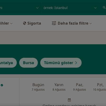
ilgi alanı ve hastalık, isim
örnek: İstanbul
ihler
Sigorta
Daha fazla filtre
Antalya
Bursa
Tümünü göster
i
Bugün
Yarın
Paz,
Pzt,
7 Ağustos
8 Ağustos
9 Ağustos
10 Ağust