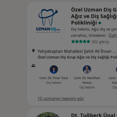
Özel Uzman Diş G
Ağız ve Diş Sağlığ
Polikliniği
Diş hekimi, Ağız diş ve çe
·
Daha
cerrahisi, Ortodonti
322 görüş
Yahyakaptan Mahallesi Şehit Ali İhsan Çakmak Sokak No:46/B Nazer Inn İş Merkezi, Kocaeli
Özel Uzman Diş Grup Ağız ve Diş Sağlığı Poli
Uzm. Dt. Pınar Yüce
Uzm. Dt. Neslihan
Uzm. 
Diş hekimi
Yenice
Ha
Diş hekimi
Diş
10 uzmanın hepsini gör
Dt. Tuğberk Ünal