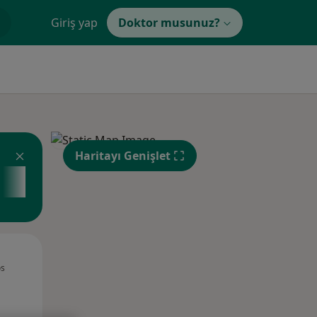
Giriş yap
Doktor musunuz?
Haritayı Genişlet
Sal,
Çar,
Per,
os
11 Ağustos
12 Ağustos
13 Ağustos