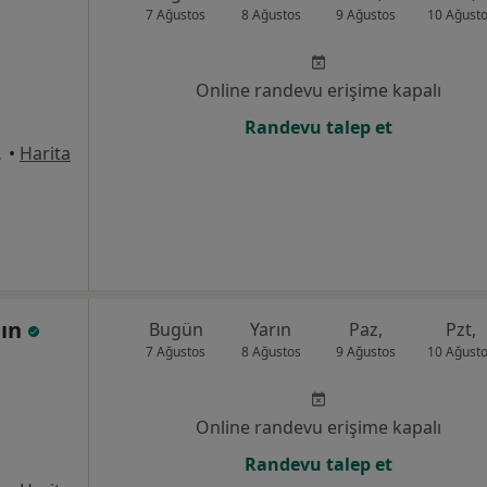
7 Ağustos
8 Ağustos
9 Ağustos
10 Ağust
Online randevu erişime kapalı
Randevu talep et
pı No:12, Bursa
•
Harita
dın
Bugün
Yarın
Paz,
Pzt,
7 Ağustos
8 Ağustos
9 Ağustos
10 Ağust
Online randevu erişime kapalı
Randevu talep et