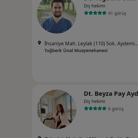
Diş hekimi
41 görüş
İhsaniye Mah. Leylak (110) Sok. Aydemir Rızvanoğlu 1453 FSM A Blok No:3A İç Ka
Tuğberk Ünal Muayenehanesi
Dt. Beyza Pay Ay
Diş hekimi
6 görüş