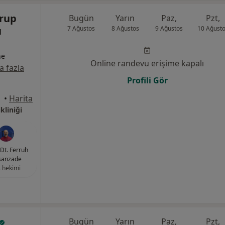
rup
Bugün
Yarın
Paz,
Pzt,
ı
7 Ağustos
8 Ağustos
9 Ağustos
10 Ağust
ne
Online randevu erişime kapalı
 fazla
Profili Gör
•
Harita
kliniği
Dt. Ferruh
sanzade
 hekimi
Bugün
Yarın
Paz,
Pzt,