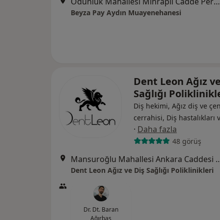
Odunluk Mahallesi Mihraplı Cadde Pera Ofis Mihraplı No:10/4, Nilüfer
Beyza Pay Aydın Muayenehanesi
Dent Leon Ağız ve
Sağlığı Poliklinikl
Diş hekimi, Ağız diş ve çe
cerrahisi, Diş hastalıkları 
·
Daha fazla
48 görüş
Mansuroğlu Mahallesi Ankara Caddesi No
Dent Leon Ağız ve Diş Sağlığı Poliklinikleri
Dr. Dt. Baran
Ağırbaş