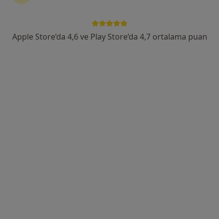
Merkez Efendi Mahallesi 226. Sokak No:156, Denizli
•
Harita
Özel Denipollife Hastanesi
Apple Store’da 4,6 ve Play Store’da 4,7 ortalama puan
Bu uzman ilgili adres için online danışmanlık/takvim sunmuyor.
Randevu talep et
Op. Dr. Tuna Kenar
Kulak burun boğaz
60 görüş
Bağbaşı, Zeytinköy Mah Acıpayan Bulv, Antalya Yolu No:5, Denizli
•
Harita