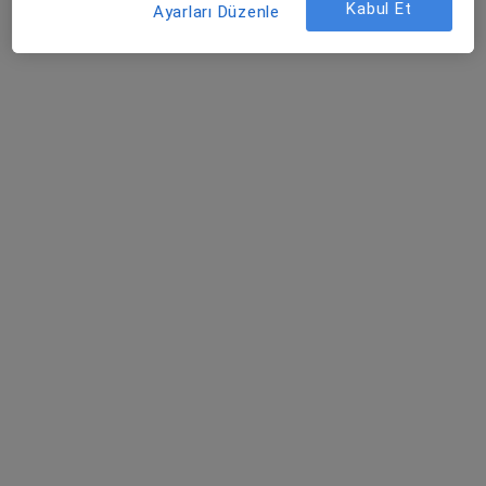
Bu uzman ilgili adres için online danışmanlık/takvim sunmuyor.
Kabul Et
Ayarları Düzenle
Randevu talep et
Özel Denizli Cerrahi Hastanesi
·
Daha fazla
Kulak burun boğaz, İç hastalıkları, Kardiyoloji
744 görüş
Bağbaşı, Zeytinköy Mah Acıpayan Bulv, Antalya Yolu No:5, Denizli
•
Harita
Özel Denizli Cerrahi Hastanesi