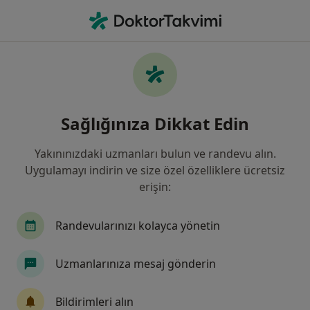
An
Kulak Burun Boğaz • Denizli, Denizli, Türkiye
Filters
Sigorta:
Güneş Sigorta
Denizli bölgesinde Güneş Sigorta kabul
Sağlığınıza Dikkat Edin
eden Kulak Burun Boğaz Doktorları
Yakınınızdaki uzmanları bulun ve randevu alın.
Uygulamayı indirin ve size özel özelliklere ücretsiz
erişin:
Randevularınızı kolayca yönetin
Uzmanlarınıza mesaj gönderin
Op. Dr. Derya Kaya
Kulak burun boğaz
Bildirimleri alın
39 görüş