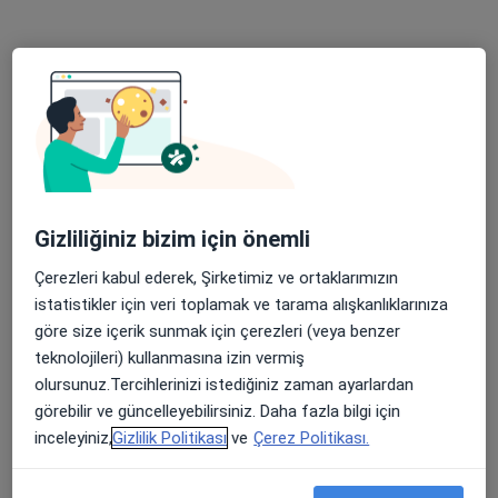
Özel Denizli Cerrahi Hastanesi
Bu uzman ilgili adres için online danışmanlık/takvim sunmuyor.
Randevu talep et
Gizliliğiniz bizim için önemli
Çerezleri kabul ederek, Şirketimiz ve ortaklarımızın
istatistikler için veri toplamak ve tarama alışkanlıklarınıza
göre size içerik sunmak için çerezleri (veya benzer
Uzm. Dr. Melih Üstel
teknolojileri) kullanmasına izin vermiş
Kulak burun boğaz
olursunuz.Tercihlerinizi istediğiniz zaman ayarlardan
18 görüş
görebilir ve güncelleyebilirsiniz. Daha fazla bilgi için
inceleyiniz,
Gizlilik Politikası
ve
Çerez Politikası.
Merkez Efendi Mahallesi 29 Ekim Bulvarı No:102, Denizli
•
Harita
Denizli Özel Denipol Hastanesi