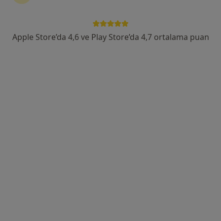
Merkez Efendi Mahallesi 226. Sokak No:156, Denizli
•
Harita
Özel Denipollife Hastanesi
Apple Store’da 4,6 ve Play Store’da 4,7 ortalama puan
Bu uzman ilgili adres için online danışmanlık/takvim sunmuyor.
Randevu talep et
Uzm. Dr. Melih Üstel
Kulak burun boğaz
18 görüş
Merkez Efendi Mahallesi 29 Ekim Bulvarı No:102, Denizli
•
Harita