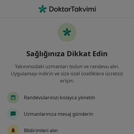
An
Kulak Burun Boğaz • Denizli, Denizli, Türkiye
Filters
Sigorta:
Anadolu Sigorta
Denizli bölgesinde Anadolu Sigorta kabul
Sağlığınıza Dikkat Edin
eden Kulak Burun Boğaz Doktorları
Yakınınızdaki uzmanları bulun ve randevu alın.
Uygulamayı indirin ve size özel özelliklere ücretsiz
erişin:
Randevularınızı kolayca yönetin
Uzmanlarınıza mesaj gönderin
Op. Dr. Derya Kaya
Kulak burun boğaz
Bildirimleri alın
39 görüş