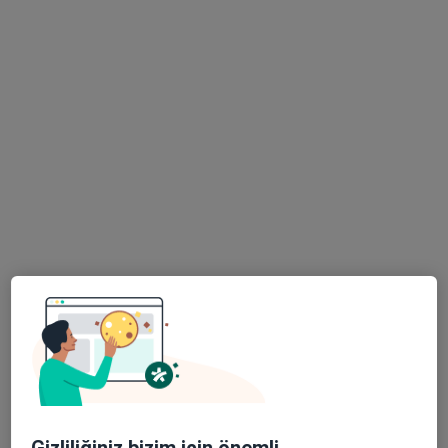
Adres 1
Adres 2
Merkez Efendi Mahallesi 29 Ekim Bulvarı No:102, Denizli
•
Harita
Denizli Özel Denipol Hastanesi
Bu uzman ilgili adres için online danışmanlık/takvim sunmuyor.
Randevu talep et
Op. Dr. Muhammet İbrahimoğlu
Beyin ve sinir cerrahisi
8 görüş