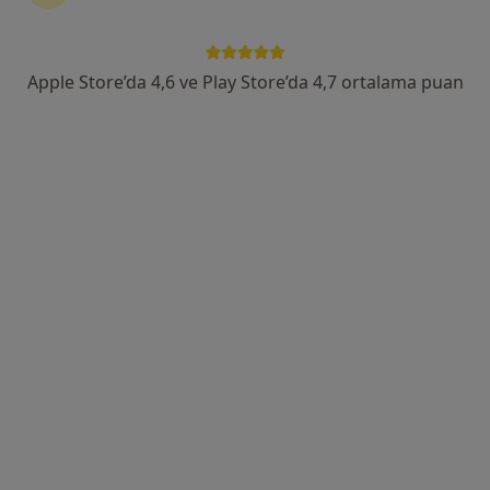
Merkez, Sırakapılar, 495. Sk. No:27,, Denizli
•
Harita
Denizli Özel Egekent Hastanesi
Apple Store’da 4,6 ve Play Store’da 4,7 ortalama puan
Bu uzman ilgili adres için online danışmanlık/takvim sunmuyor.
Randevu talep et
Op. Dr. Yurdaer Doğu
Beyin ve sinir cerrahisi
15 görüş