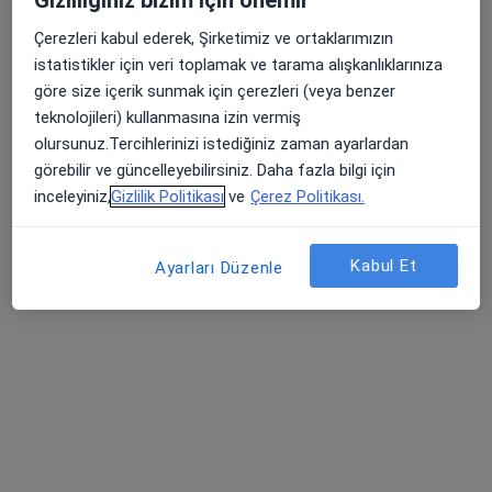
Gizliliğiniz bizim için önemli
Bağbaşı, Zeytinköy Mah Acıpayan Bulv, Antalya Yolu No:5, Denizli
•
Harita
Çerezleri kabul ederek, Şirketimiz ve ortaklarımızın
Özel Denizli Cerrahi Hastanesi
istatistikler için veri toplamak ve tarama alışkanlıklarınıza
Bu uzman ilgili adres için online danışmanlık/takvim sunmuyor.
göre size içerik sunmak için çerezleri (veya benzer
teknolojileri) kullanmasına izin vermiş
Randevu talep et
olursunuz.Tercihlerinizi istediğiniz zaman ayarlardan
görebilir ve güncelleyebilirsiniz. Daha fazla bilgi için
inceleyiniz,
Gizlilik Politikası
ve
Çerez Politikası.
Kabul Et
Ayarları Düzenle
Özel Denizli Cerrahi Hastanesi
·
Daha
Beyin ve sinir cerrahisi, İç hastalıkları, Kardiyoloji
fazla
744 görüş