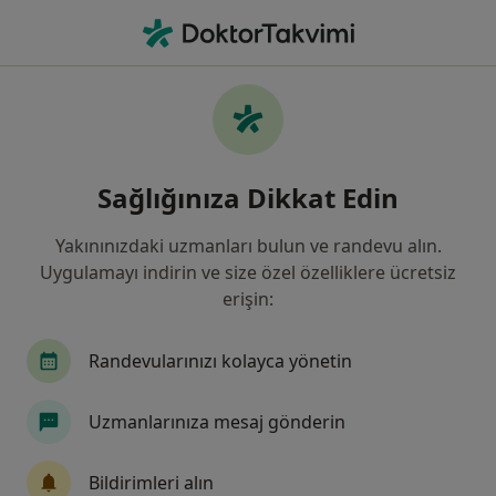
An
Beyin Ve Sinir Cerrahisi • Denizli, Denizli, Türkiye
Filters
Sigorta:
Anadolu Sigorta
Denizli bölgesinde Anadolu Sigorta kabul
Sağlığınıza Dikkat Edin
eden Beyin Ve Sinir Cerrahları
Yakınınızdaki uzmanları bulun ve randevu alın.
Uygulamayı indirin ve size özel özelliklere ücretsiz
erişin:
Randevularınızı kolayca yönetin
Uzmanlarınıza mesaj gönderin
Op. Dr. Bilal Kılıçarslan
Beyin ve sinir cerrahisi
Bildirimleri alın
95 görüş