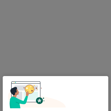
Liv Hospital Gaziantep
Bu uzman ilgili adres için online danışmanlık/takvim sunmuyor.
Randevu talep et
Prof. Dr. Murat Ulutaş
Beyin ve sinir cerrahisi
115 görüş
Değirmiçem, 16049 nolu sok No:2A, Şehitkamil
•
Harita
SANKO Üniversitesi Hastanesi