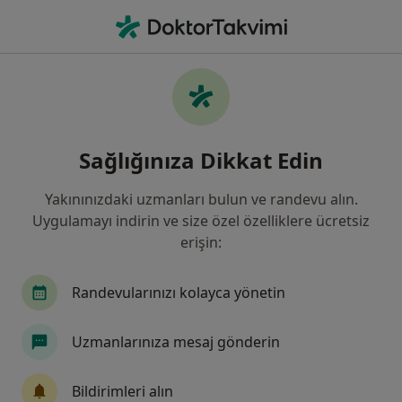
An
Beyin Ve Sinir Cerrahisi • Gaziantep, Gaziantep
Filters
Sigorta:
Anadolu Sigorta
Gaziantep bölgesinde Anadolu Sigorta kabul
Sağlığınıza Dikkat Edin
eden Beyin Ve Sinir Cerrahları
Yakınınızdaki uzmanları bulun ve randevu alın.
Uygulamayı indirin ve size özel özelliklere ücretsiz
erişin:
Randevularınızı kolayca yönetin
Uzmanlarınıza mesaj gönderin
Op. Dr. Tanin Oğur
Beyin ve sinir cerrahisi
Bildirimleri alın
12 görüş