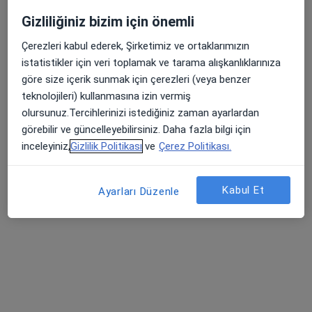
Bu uzman ilgili adres için online danışmanlık/takvim sunmuyor.
Gizliliğiniz bizim için önemli
Randevu talep et
Çerezleri kabul ederek, Şirketimiz ve ortaklarımızın
istatistikler için veri toplamak ve tarama alışkanlıklarınıza
göre size içerik sunmak için çerezleri (veya benzer
teknolojileri) kullanmasına izin vermiş
olursunuz.Tercihlerinizi istediğiniz zaman ayarlardan
görebilir ve güncelleyebilirsiniz. Daha fazla bilgi için
inceleyiniz,
Gizlilik Politikası
ve
Çerez Politikası.
Kabul Et
Op. Dr. Mustafa Özkan
Ayarları Düzenle
Beyin ve sinir cerrahisi
4 görüş
Bekirbey Mah. Tüfekçi Yusuf Bul. No : 98, Gaziantep
•
Harita
Gaziantep Özel Deva Hastanesi
Bu uzman ilgili adres için online danışmanlık/takvim sunmuyor.