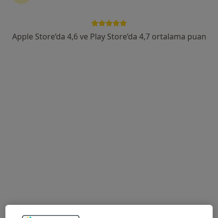
Alleben Mah. Kemal Köker Cad.No:41, Gaziantep
•
Harita
Gaziantep Özel Hatem Hastanesi
Apple Store’da 4,6 ve Play Store’da 4,7 ortalama puan
Bu uzman ilgili adres için online danışmanlık/takvim sunmuyor.
Randevu talep et
Uzm. Dr. Fatma Tuğba Altuner Kalli
Fiziksel tıp ve rehabilitasyon
8 görüş
Alleben Mah. Kemal Köker Cad.No:41, Gaziantep
•
Harita