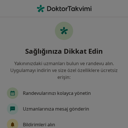
An
Fiziksel Tıp Ve Rehabilitasyon • Gaziantep, Gaziantep
Filters
Sigorta:
Anadolu Sigorta
Gaziantep bölgesinde Anadolu Sigorta kabul
Sağlığınıza Dikkat Edin
eden Fizik Tedavi Uzmanları
Yakınınızdaki uzmanları bulun ve randevu alın.
Uygulamayı indirin ve size özel özelliklere ücretsiz
erişin:
Randevularınızı kolayca yönetin
Uzmanlarınıza mesaj gönderin
Prof. Dr. Savaş Gürsoy
Fiziksel tıp ve rehabilitasyon
Bildirimleri alın
25 görüş