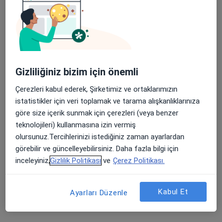
Gaziantep Özel Hatem Hastanesi
Bu uzman ilgili adres için online danışmanlık/takvim sunmuyor.
Randevu talep et
Gizliliğiniz bizim için önemli
Çerezleri kabul ederek, Şirketimiz ve ortaklarımızın
istatistikler için veri toplamak ve tarama alışkanlıklarınıza
göre size içerik sunmak için çerezleri (veya benzer
teknolojileri) kullanmasına izin vermiş
olursunuz.Tercihlerinizi istediğiniz zaman ayarlardan
görebilir ve güncelleyebilirsiniz. Daha fazla bilgi için
Uzm. Dr. Emine Kolu
inceleyiniz,
Gizlilik Politikası
ve
Çerez Politikası.
Fiziksel tıp ve rehabilitasyon
1 görüş
Kabul Et
Ayarları Düzenle
Değirmiçem, 16049 nolu sok No:2A, Şehitkamil
•
Harita
SANKO Üniversitesi Hastanesi