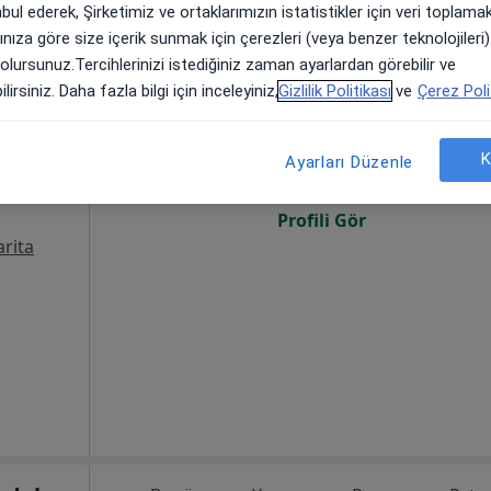
abul ederek, Şirketimiz ve ortaklarımızın istatistikler için veri toplam
arınıza göre size içerik sunmak için çerezleri (veya benzer teknolojiler
 olursunuz.Tercihlerinizi istediğiniz zaman ayarlardan görebilir ve
esi
Bugün
Yarın
Paz,
Pzt,
lirsiniz. Daha fazla bilgi için inceleyiniz,
Gizlilik Politikası
ve
Çerez Poli
7 Ağustos
8 Ağustos
9 Ağustos
10 Ağust
on, İç
·
oji
K
Ayarları Düzenle
Online randevu erişime kapalı
Profili Gör
rita