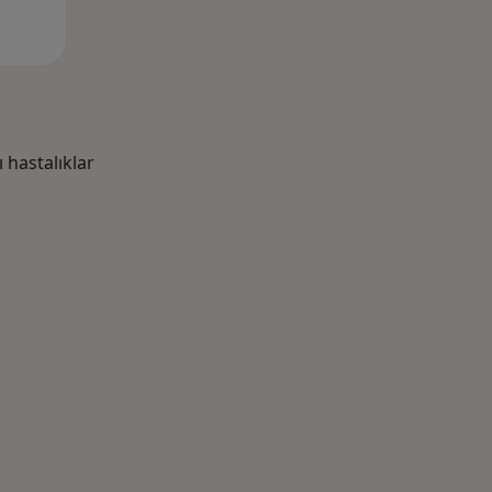
hastalıklar
azlası: Yakın zamanda aranan bazı hastalıklar