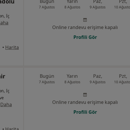
adolu
Bugün
Yarın
Paz,
Pzt,
7 Ağustos
8 Ağustos
9 Ağustos
10 Ağust
on, İç
aha
Online randevu erişime kapalı
Profili Gör
•
Harita
ir
Bugün
Yarın
Paz,
Pzt,
7 Ağustos
8 Ağustos
9 Ağustos
10 Ağust
on, İç
 ve
Online randevu erişime kapalı
·
Daha
Profili Gör
9, Tepebaşı
•
Harita