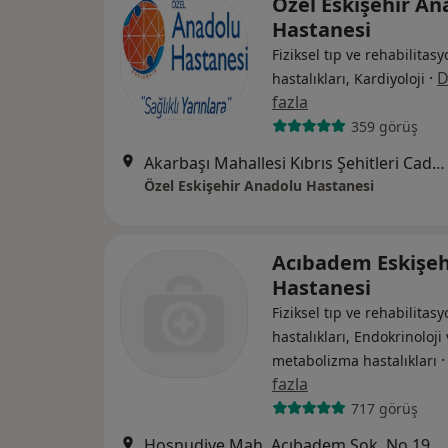
Özel Eskişehir An
Hastanesi
Fiziksel tıp ve rehabilitasy
·
D
hastalıkları, Kardiyoloji
fazla
359 görüş
Akarbaşı Mahallesi Kıbrıs Şehitleri Caddesi No: 55, Odunpazarı
Özel Eskişehir Anadolu Hastanesi
Acıbadem Eskişeh
Hastanesi
Fiziksel tıp ve rehabilitasy
hastalıkları, Endokrinoloji
metabolizma hastalıkları
fazla
717 görüş
Hoşnudiye Mah. Acıbadem Sok. No.1