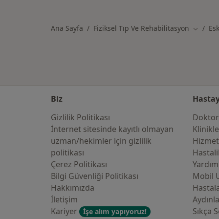
Kategoride daha fazlası: Anadolu 
Ana Sayfa
Fiziksel Tıp Ve Rehabilitasyon
Esk
Şehir de
Biz
Hastay
Gizlilik Politikası
Doktor
İnternet sitesinde kayıtlı olmayan
Klinikl
uzman/hekimler i̇çin gizlilik
Hizmet
politikası
Hastali
Çerez Politikası
Yardım
Bilgi Güvenliği Politikası
Mobil 
Hakkımızda
Hastala
İletişim
Aydınl
Kariyer
Sıkça S
İşe alım yapıyoruz!