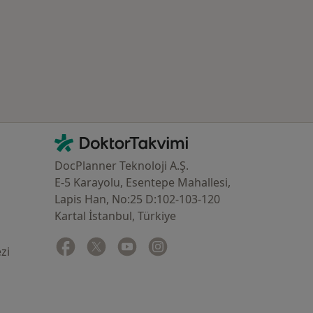
İletişim
DoktorTakvimi - Ana Sayfa
DocPlanner Teknoloji A.Ş.
E-5 Karayolu, Esentepe Mahallesi,
Lapis Han, No:25 D:102-103-120
Kartal İstanbul, Türkiye
Facebook
yeni bir sekmede açılır
Twitter
yeni bir sekmede açılır
Youtube
yeni bir sekmede açılır
Instagram
yeni bir sekmede açılır
zi