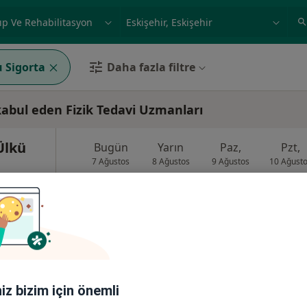
ilgi alanı ve hastalık, isim
örnek: İstanbul
 Sigorta
Daha fazla filtre
kabul eden Fizik Tedavi Uzmanları
Ülkü
Bugün
Yarın
Paz,
Pzt,
7 Ağustos
8 Ağustos
9 Ağustos
10 Ağust
yon
Online randevu erişime kapalı
Randevu talep et
rita
iniz bizim için önemli