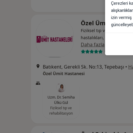
Çerezleri k
alışkanlıkl
izin vermiş
Özel Ümit Hastan
güncelleyebi
Fiziksel tıp ve rehabilitasy
hastalıkları, Gastroenterol
Daha fazla
1046 görüş
Batıkent, Gerekli Sk. No:13, Tepebaşı
•
Ha
Özel Ümit Hastanesi
Uzm. Dr. Semiha
Ülkü Gül
Fiziksel tıp ve
rehabilitasyon