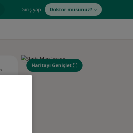
Giriş yap
Doktor musunuz?
Sal,
Çar,
Per,
Haritayı Genişlet
os
11 Ağustos
12 Ağustos
13 Ağustos