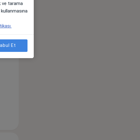
ak ve tarama
i) kullanmasına
Sal,
Çar,
Per,
tikası.
os
11 Ağustos
12 Ağustos
13 Ağustos
abul Et