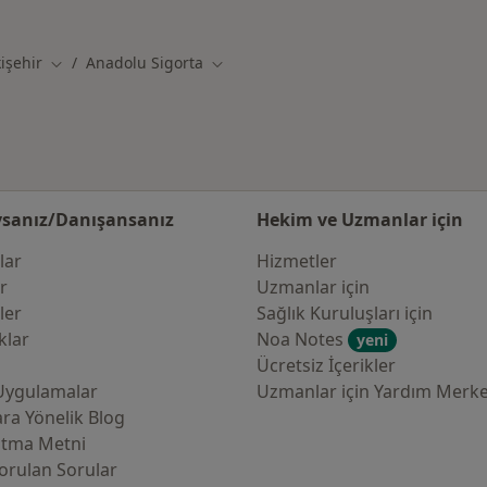
Sigorta kabul eden diğer doktorlar
işehir
Anadolu Sigorta
ğiştir
Şehir değiştir
Şehir değiştir
sanız/Danışansanız
Hekim ve Uzmanlar için
lar
Hizmetler
er
Uzmanlar için
ler
Sağlık Kuruluşları için
klar
Noa Notes
yeni
Ücretsiz İçerikler
Uygulamalar
Uzmanlar için Yardım Merke
ra Yönelik Blog
atma Metni
orulan Sorular