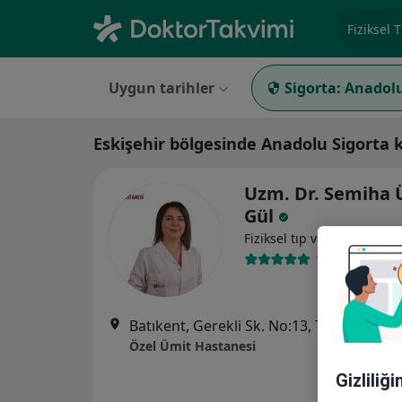
Uzmanlık, 
Uygun tarihler
Sigorta:
Anadolu
Eskişehir bölgesinde Anadolu Sigorta 
Uzm. Dr. Semiha 
Gül
Fiziksel tıp ve rehabilitas
1 görüş
Batıkent, Gerekli Sk. No:13, Tepebaşı
•
Ha
Özel Ümit Hastanesi
Gizliliğ