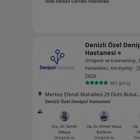
Özel Denizli Cerrahi Hastanesi
Denizli Özel Deni
Hastanesi
Ortopedi ve travmatoloji, 
·
D
hastalıkları, Kardiyoloji
fazla
383 görüş
Merkez Efendi Mahallesi 29 Ekim Bulvarı No:102
Denizli Özel Denipol Hastanesi
Doç. Dr. Semih
Op. Dr. Ahmet Yavuz
Op. 
Akkaya
Baldıran
O
Ortopedi ve
Ortopedi ve
Ort