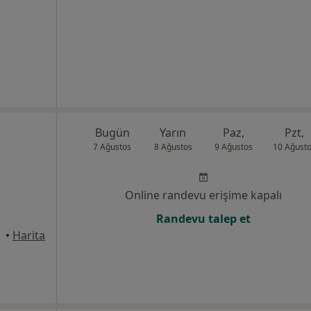
Bugün
Yarın
Paz,
Pzt,
7 Ağustos
8 Ağustos
9 Ağustos
10 Ağust
Online randevu erişime kapalı
Randevu talep et
•
Harita