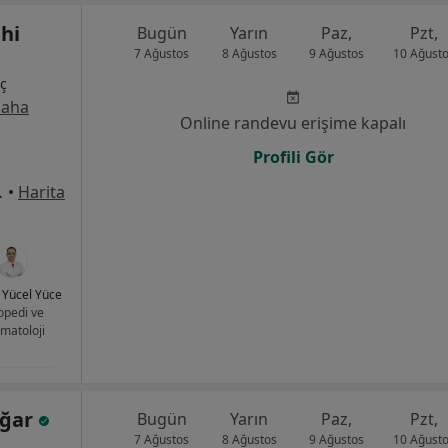
ahi
Bugün
Yarın
Paz,
Pzt,
7 Ağustos
8 Ağustos
9 Ağustos
10 Ağust
İç
aha
Online randevu erişime kapalı
Profili Gör
u No:5, Denizli
•
Harita
. Yücel Yüce
opedi ve
vmatoloji
Ağar
Bugün
Yarın
Paz,
Pzt,
7 Ağustos
8 Ağustos
9 Ağustos
10 Ağust