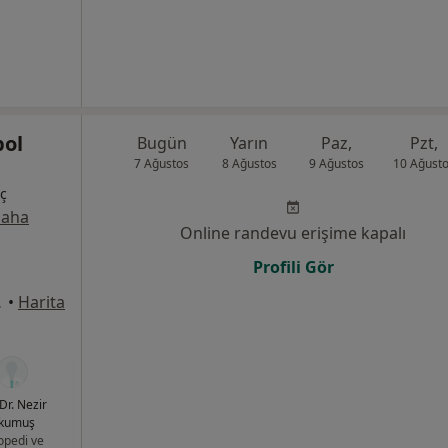
pol
Bugün
Yarın
Paz,
Pzt,
7 Ağustos
8 Ağustos
9 Ağustos
10 Ağust
İç
aha
Online randevu erişime kapalı
Profili Gör
, Denizli
•
Harita
Dr. Nezir
kumuş
opedi ve