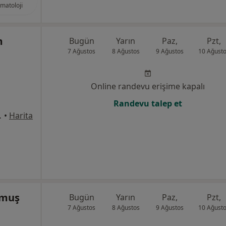
vmatoloji
m
Bugün
Yarın
Paz,
Pzt,
7 Ağustos
8 Ağustos
9 Ağustos
10 Ağust
Online randevu erişime kapalı
Randevu talep et
u No:5, Denizli
•
Harita
umuş
Bugün
Yarın
Paz,
Pzt,
7 Ağustos
8 Ağustos
9 Ağustos
10 Ağust