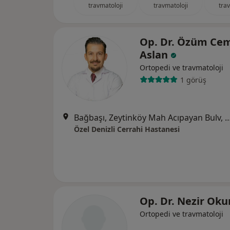
travmatoloji
travmatoloji
tra
Op. Dr. Özüm Ce
Aslan
Ortopedi ve travmatoloji
1 görüş
Bağbaşı, Zeytinköy Mah Acıpayan Bulv, Antalya Yol
Özel Denizli Cerrahi Hastanesi
Op. Dr. Nezir Ok
Ortopedi ve travmatoloji