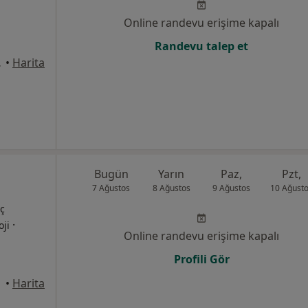
Online randevu erişime kapalı
Randevu talep et
, Denizli
•
Harita
Bugün
Yarın
Paz,
Pzt,
7 Ağustos
8 Ağustos
9 Ağustos
10 Ağust
İç
·
oji
Online randevu erişime kapalı
Profili Gör
•
Harita