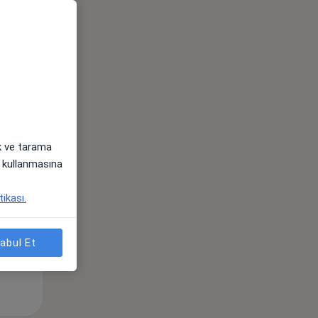
Sal,
Çar,
Per,
os
11 Ağustos
12 Ağustos
13 Ağustos
ak ve tarama
i) kullanmasına
tikası.
abul Et