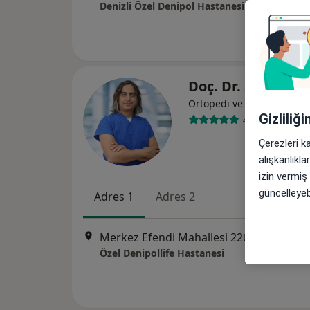
Denizli Özel Denipol Hastanesi
Doç. Dr. Semih A
Ortopedi ve travmatoloji
Gizliliğ
47 görüş
Çerezleri k
alışkanlıkl
izin vermiş
güncelleyebi
Adres 1
Adres 2
Merkez Efendi Mahallesi 226. Sokak No:156, Denizli
Özel Denipollife Hastanesi