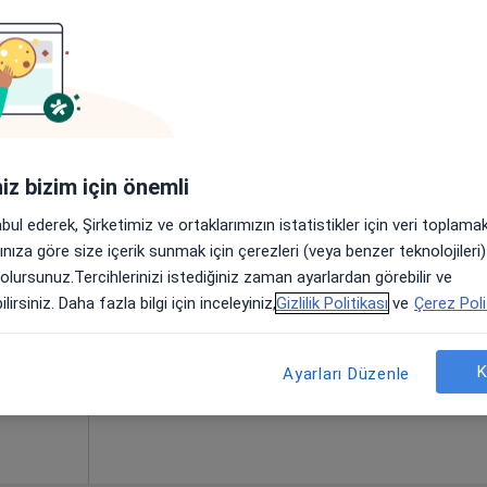
kkaya
Bugün
Yarın
Paz,
Pzt,
7 Ağustos
8 Ağustos
9 Ağustos
10 Ağust
iniz bizim için önemli
abul ederek, Şirketimiz ve ortaklarımızın istatistikler için veri toplam
Online randevu erişime kapalı
arınıza göre size içerik sunmak için çerezleri (veya benzer teknolojiler
Randevu talep et
 olursunuz.Tercihlerinizi istediğiniz zaman ayarlardan görebilir ve
lirsiniz. Daha fazla bilgi için inceleyiniz,
Gizlilik Politikası
ve
Çerez Poli
•
Harita
K
Ayarları Düzenle