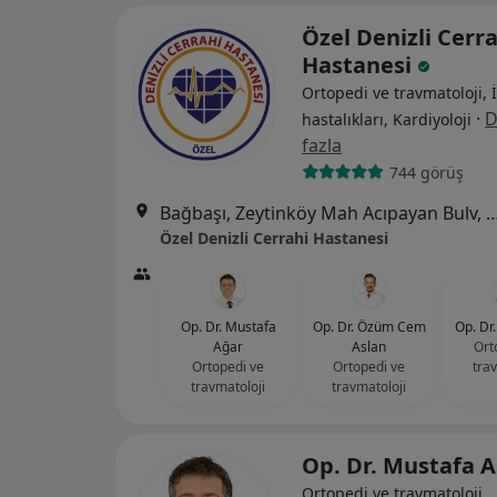
Özel Denizli Cerr
Hastanesi
Ortopedi ve travmatoloji, 
·
D
hastalıkları, Kardiyoloji
fazla
744 görüş
Bağbaşı, Zeytinköy Mah Acıpayan Bulv, Antalya Yol
Özel Denizli Cerrahi Hastanesi
Op. Dr. Mustafa
Op. Dr. Özüm Cem
Op. Dr
Ağar
Aslan
Ort
Ortopedi ve
Ortopedi ve
tra
travmatoloji
travmatoloji
Op. Dr. Mustafa 
Ortopedi ve travmatoloji