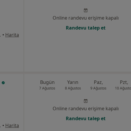
Online randevu erişime kapalı
Randevu talep et
u No:5, Denizli
•
Harita
e
Bugün
Yarın
Paz,
Pzt,
7 Ağustos
8 Ağustos
9 Ağustos
10 Ağust
Online randevu erişime kapalı
Randevu talep et
u No:5, Denizli
•
Harita