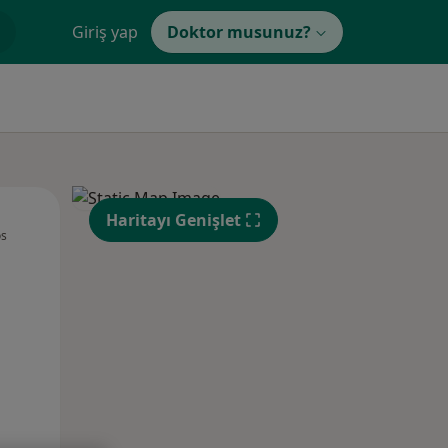
Giriş yap
Doktor musunuz?
Sal,
Çar,
Per,
Haritayı Genişlet
os
11 Ağustos
12 Ağustos
13 Ağustos