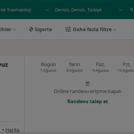
ilgi alanı ve hastalık, isim
örnek: İstanbul
ihler
Sigorta
Daha fazla filtre
vuz
Bugün
Yarın
Paz,
Pzt,
7 Ağustos
8 Ağustos
9 Ağustos
10 Ağust
Online randevu erişime kapalı
Randevu talep et
, Denizli
•
Harita