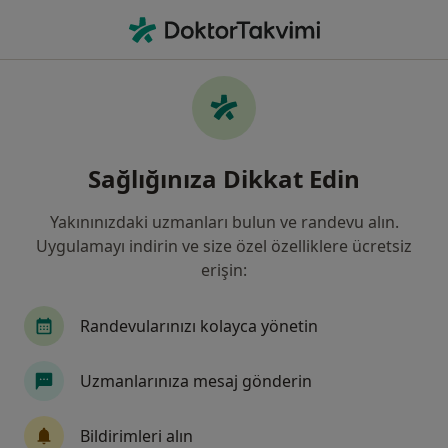
An
Ses Kısıklığı • Istanbul
Filters
• 1
Sigorta
Harita
Ses Kısıklığı, İstanbul
Sağlığınıza Dikkat Edin
Yakınınızdaki uzmanları bulun ve randevu alın.
Hangi uzmanlığı aramıştınız?
Uygulamayı indirin ve size özel özelliklere ücretsiz
Kulak Burun Boğaz
Kadın Hastalıkları Ve Do
erişin:
Randevularınızı kolayca yönetin
Uzmanlarınıza mesaj gönderin
Bildirimleri alın