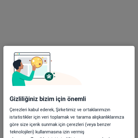
Tem Avrupa Otoyolu Göztepe Çıkışı No: 1Bağcılar, İstanbul
•
Harita
Bağcılar Medipol Mega Üniversite Hastanesi
Bu uzman ilgili adres için online danışmanlık/takvim sunmuyor.
Randevu talep et
Gizliliğiniz bizim için önemli
Op. Dr. Hilmi Cem Kaya
Çerezleri kabul ederek, Şirketimiz ve ortaklarımızın
Kulak burun boğaz
istatistikler için veri toplamak ve tarama alışkanlıklarınıza
göre size içerik sunmak için çerezleri (veya benzer
E-5 Harem Yolu Üzeri Koşuyolu, Kadıköy
•
Harita
teknolojileri) kullanmasına izin vermiş
İstanbul Medipol Koşuyolu Hastanesi