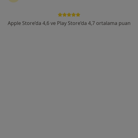
Op. Dr. Metin Yetkin
Apple Store’da 4,6 ve Play Store’da 4,7 ortalama puan
Kulak burun boğaz
Ataköy 7-8-9-10. kısım Mahallesi Çoban Çeşme E-5 Yan Yol 20/2 Ataköy Towers B Blok No:154 K:14, İstanbul
•
Harita
Op Dr Metin Yetkin Muayenehanesi
Bu uzman ilgili adres için online danışmanlık/takvim sunmuyor.
Randevu talep et