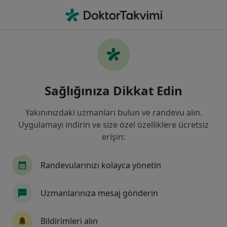
An
Ses Kısıklığı • Bahçelievler, İstanbul
Filters
• 1
Sigorta
Harita
Ses Kısıklığı, Bahçelievler
Sağlığınıza Dikkat Edin
Yakınınızdaki uzmanları bulun ve randevu alın.
Hangi uzmanlığı aramıştınız?
Uygulamayı indirin ve size özel özelliklere ücretsiz
Kulak Burun Boğaz
İç Hastalıkları
Çocuk S
erişin:
Randevularınızı kolayca yönetin
Uzmanlarınıza mesaj gönderin
Bildirimleri alın