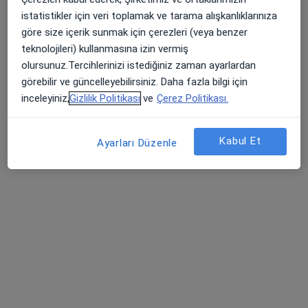
Atlas Üniversitesi Hastanesi
istatistikler için veri toplamak ve tarama alışkanlıklarınıza
göre size içerik sunmak için çerezleri (veya benzer
Bu uzman ilgili adres için online danışmanlık/takvim sunmuyor.
teknolojileri) kullanmasına izin vermiş
Randevu talep et
olursunuz.Tercihlerinizi istediğiniz zaman ayarlardan
görebilir ve güncelleyebilirsiniz. Daha fazla bilgi için
inceleyiniz,
Gizlilik Politikası
ve
Çerez Politikası.
Kabul Et
Ayarları Düzenle
Op. Dr. Onur Büyükkoç
Kulak burun boğaz
6 görüş
Barbaros Mah, H. Ahmet Yesevi Cad, No: 149 Güneşli - Bağcılar / İstanbul, Bağcılar
•
Harita
Atlas Üniversitesi Hastanesi