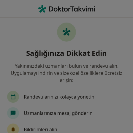
An
Baş Ve Boyun Kanserleri • Bahçelievler, İstanbul
Filters
• 1
Sigorta
Harita
Baş ve Boyun Kanserleri, Bahçelievler
Sağlığınıza Dikkat Edin
Yakınınızdaki uzmanları bulun ve randevu alın.
Hangi uzmanlığı aramıştınız?
Uygulamayı indirin ve size özel özelliklere ücretsiz
Kulak Burun Boğaz
İç Hastalıkları
Çocuk S
erişin:
Randevularınızı kolayca yönetin
Uzmanlarınıza mesaj gönderin
Bildirimleri alın