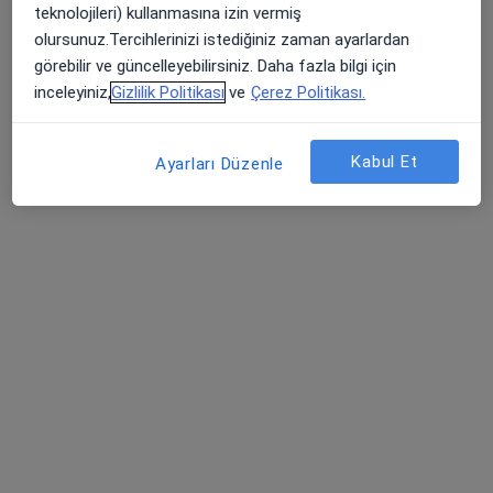
teknolojileri) kullanmasına izin vermiş
Bu uzman ilgili adres için online danışmanlık/takvim sunmuyor.
olursunuz.Tercihlerinizi istediğiniz zaman ayarlardan
görebilir ve güncelleyebilirsiniz. Daha fazla bilgi için
Randevu talep et
inceleyiniz,
Gizlilik Politikası
ve
Çerez Politikası.
Kabul Et
Ayarları Düzenle
Op. Dr. Onur Büyükkoç
Kulak burun boğaz
6 görüş
Barbaros Mah, H. Ahmet Yesevi Cad, No: 149 Güneşli - Bağcılar / İstanbul, Bağcılar
•
Harita
Atlas Üniversitesi Hastanesi
Bu uzman ilgili adres için online danışmanlık/takvim sunmuyor.