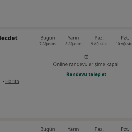
Necdet
Bugün
Yarın
Paz,
Pzt,
7 Ağustos
8 Ağustos
9 Ağustos
10 Ağust
Online randevu erişime kapalı
Randevu talep et
•
Harita
Bugün
Yarın
Paz,
Pzt,