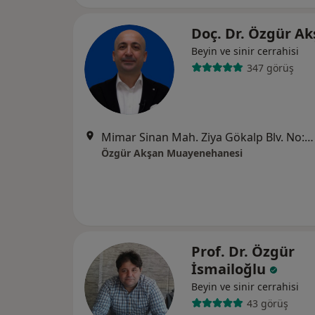
Doç. Dr. Özgür A
Beyin ve sinir cerrahisi
347 görüş
Mimar Sinan Mah. Ziya Gökalp Blv. No:28 D:1, Alsancak, İzmir
Özgür Akşan Muayenehanesi
Prof. Dr. Özgür
İsmailoğlu
Beyin ve sinir cerrahisi
43 görüş