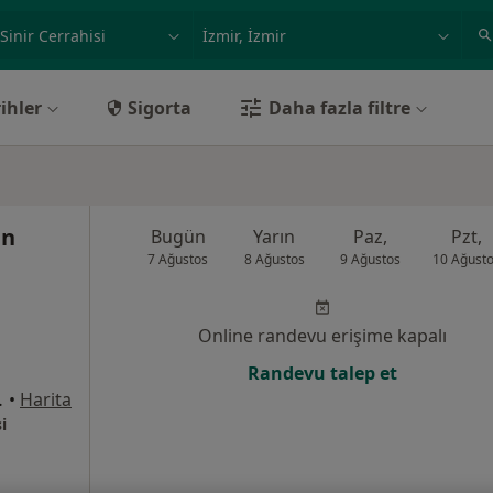
ilgi alanı ve hastalık, isim
örnek: İstanbul
ihler
Sigorta
Daha fazla filtre
an
Bugün
Yarın
Paz,
Pzt,
7 Ağustos
8 Ağustos
9 Ağustos
10 Ağust
Online randevu erişime kapalı
Randevu talep et
nası arkası), İzmir
•
Harita
i