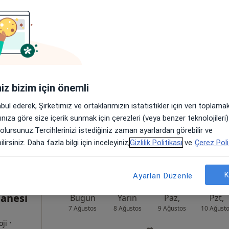
ven
Bugün
Yarın
Paz,
Pzt,
7 Ağustos
8 Ağustos
9 Ağustos
10 Ağust
Online randevu erişime kapalı
iniz bizim için önemli
Randevu talep et
abul ederek, Şirketimiz ve ortaklarımızın istatistikler için veri toplam
Harita
arınıza göre size içerik sunmak için çerezleri (veya benzer teknolojiler
 olursunuz.Tercihlerinizi istediğiniz zaman ayarlardan görebilir ve
lirsiniz. Daha fazla bilgi için inceleyiniz,
Gizlilik Politikası
ve
Çerez Poli
K
Ayarları Düzenle
tanesi
Bugün
Yarın
Paz,
Pzt,
7 Ağustos
8 Ağustos
9 Ağustos
10 Ağust
·
oji