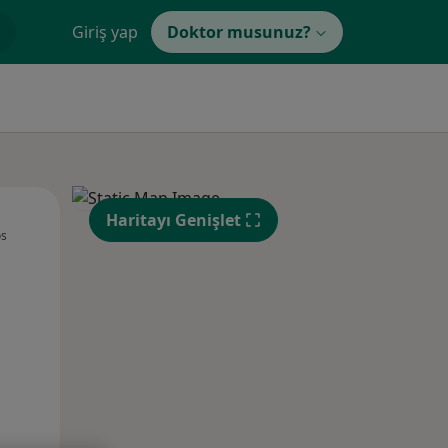
Giriş yap
Doktor musunuz?
Sal,
Çar,
Per,
Haritayı Genişlet
os
11 Ağustos
12 Ağustos
13 Ağustos