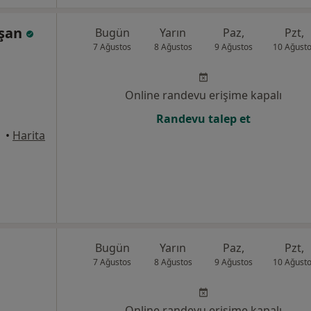
kşan
Bugün
Yarın
Paz,
Pzt,
7 Ağustos
8 Ağustos
9 Ağustos
10 Ağust
Online randevu erişime kapalı
Randevu talep et
•
Harita
Bugün
Yarın
Paz,
Pzt,
7 Ağustos
8 Ağustos
9 Ağustos
10 Ağust
Online randevu erişime kapalı