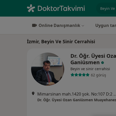
Uzmanlık, 
Online Danışmanlık
Uygun tar
İzmir, Beyin Ve Sinir Cerrahisi
Dr. Öğr. Üyesi Oz
Ganiüsmen
Beyin ve sinir cerrahisi
62 görüş
Mimarsinan mah.1420 şok. No:107 D:2 K:1 Alsancak -İzmir(TRT Bi
Dr. Öğr. Üyesi Ozan Ganiüsmen Muayehanes