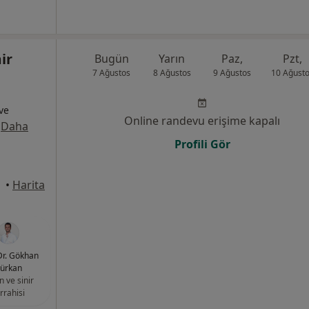
ir
Bugün
Yarın
Paz,
Pzt,
7 Ağustos
8 Ağustos
9 Ağustos
10 Ağust
 ve
Online randevu erişime kapalı
·
Daha
Profili Gör
•
Harita
Dr. Gökhan
ürkan
n ve sinir
rrahisi