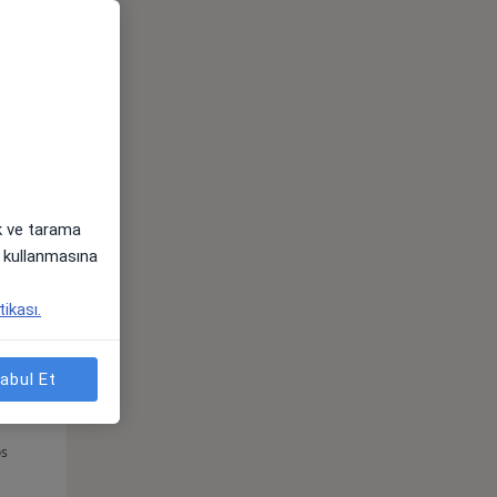
Sal,
Çar,
Per,
os
11 Ağustos
12 Ağustos
13 Ağustos
ak ve tarama
i) kullanmasına
tikası.
abul Et
Sal,
Çar,
Per,
os
11 Ağustos
12 Ağustos
13 Ağustos