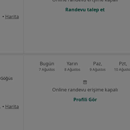
Randevu talep et
 İzmir
•
Harita
Bugün
Yarın
Paz,
Pzt,
7 Ağustos
8 Ağustos
9 Ağustos
10 Ağust
, Göğüs
Online randevu erişime kapalı
Profili Gör
:1169, Çiğli
•
Harita