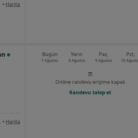
•
Harita
can
Bugün
Yarın
Paz,
Pzt,
7 Ağustos
8 Ağustos
9 Ağustos
10 Ağust
Online randevu erişime kapalı
Randevu talep et
desi, İzmir
•
Harita