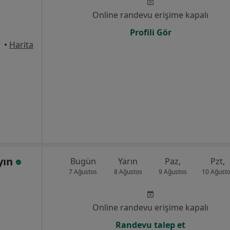
Online randevu erişime kapalı
Profili Gör
•
Harita
yın
Bugün
Yarın
Paz,
Pzt,
7 Ağustos
8 Ağustos
9 Ağustos
10 Ağust
Online randevu erişime kapalı
Randevu talep et