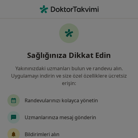
An
Omurga Tümörleri • İzmir, İzmir
Filters
• 1
Sigorta
Harita
Omurga Tümörleri, İzmir
Sağlığınıza Dikkat Edin
Yakınınızdaki uzmanları bulun ve randevu alın.
Hangi uzmanlığı aramıştınız?
Uygulamayı indirin ve size özel özelliklere ücretsiz
Ortopedi Ve Travmatoloji
Beyin Ve Sinir Cerrah
erişin:
Randevularınızı kolayca yönetin
Uzmanlarınıza mesaj gönderin
Bildirimleri alın