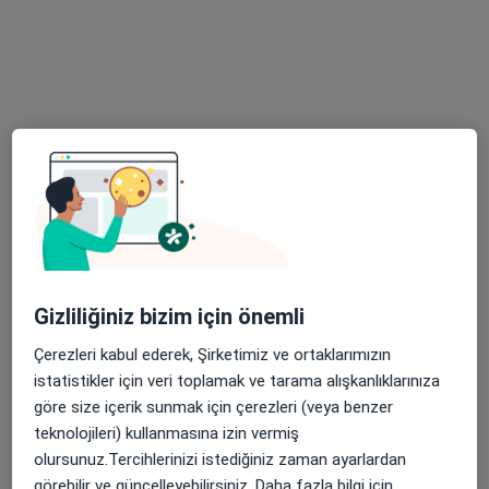
75 görüş
Adalet Mah. Şehit Polis Fethi Sekin Cad. No: 6 Ventus Plaza, Kat:6, Ofis No: 61-62-63, İzmir
•
Harita
Op. Dr. Ahmet Savran Muayenehanesi
Bu uzman ilgili adres için online danışmanlık/takvim sunmuyor.
Randevu talep et
Gizliliğiniz bizim için önemli
Çerezleri kabul ederek, Şirketimiz ve ortaklarımızın
istatistikler için veri toplamak ve tarama alışkanlıklarınıza
göre size içerik sunmak için çerezleri (veya benzer
Dr. Öğr. Üyesi Güven Çıtak
teknolojileri) kullanmasına izin vermiş
Beyin ve sinir cerrahisi
olursunuz.Tercihlerinizi istediğiniz zaman ayarlardan
235 görüş
görebilir ve güncelleyebilirsiniz. Daha fazla bilgi için