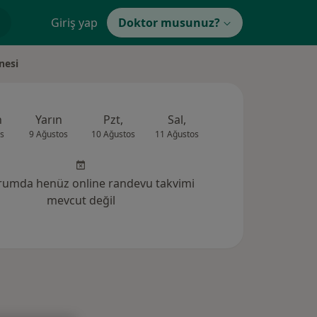
Giriş yap
Doktor musunuz?
nesi
n
Yarın
Pzt,
Sal,
Çar,
Per,
s
9 Ağustos
10 Ağustos
11 Ağustos
12 Ağustos
13 Ağus
rumda henüz online randevu takvimi
mevcut değil