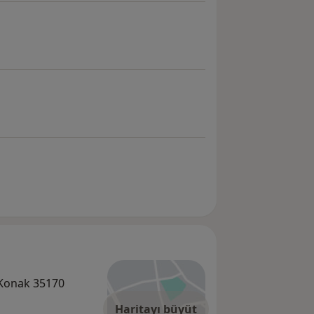
, Konak 35170
Haritayı büyüt