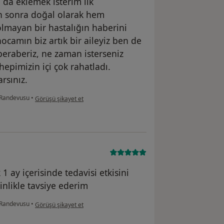
 da eklemek isterim ilk
n sonra doğal olarak hem
olmayan bir hastalığın haberini
camın biz artık bir aileyiz ben de
 beraberiz, ne zaman isterseniz
epimizin içi çok rahatladı.
rsınız.
kullanıcının görüşüne göre nu...
 Randevusu
•
Görüşü şikayet et
1 ay içerisinde tedavisi etkisini
sinlikle tavsiye ederim
kullanıcının görüşüne göre b.....
 Randevusu
•
Görüşü şikayet et