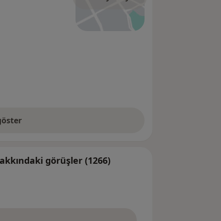
öster
kkındaki görüşler (1266)