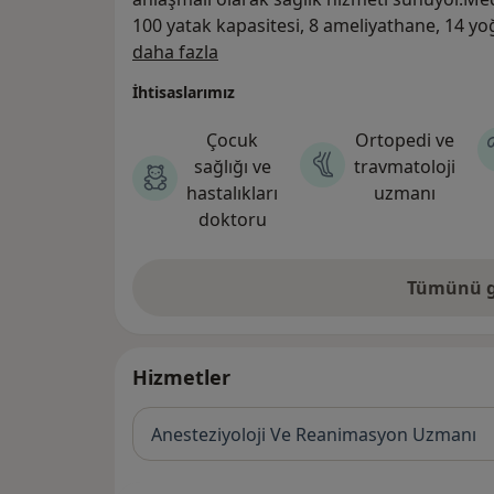
100 yatak kapasitesi, 8 ameliyathane, 14 yo
Hakkımızda
otopark kapasitesiyle hizmet veriyor.
daha fazla
İhtisaslarımız
Çocuk
Ortopedi ve
sağlığı ve
travmatoloji
hastalıkları
uzmanı
doktoru
Tümünü g
Hizmetler
Anesteziyoloji Ve Reanimasyon Uzmanı