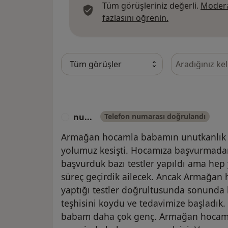
Tüm görüşleriniz değerli.
Modera
Görüşler hakkın
fazlasını öğrenin.
Görüşler içeri
nu...
Telefon numarası doğrulandı
N
Armağan hocamla babamın unutkanlık ve
yolumuz kesişti. Hocamıza başvurmadan
başvurduk bazı testler yapıldı ama hep y
süreç geçirdik ailecek. Ancak Armağan 
yaptığı testler doğrultusunda sonunda
teşhisini koydu ve tedavimize başladık.
babam daha çok genç. Armağan hocamın 