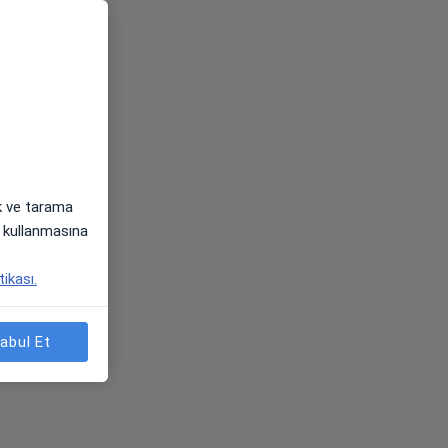
ak ve tarama
i) kullanmasına
tikası.
abul Et