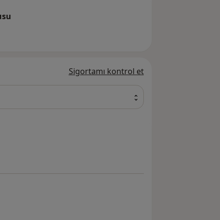
usu
andevusu
Sigortamı kontrol et