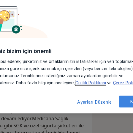
iniz bizim için önemli
abul ederek, Şirketimiz ve ortaklarımızın istatistikler için veri toplam
arınıza göre size içerik sunmak için çerezleri (veya benzer teknolojiler
 olursunuz.Tercihlerinizi istediğiniz zaman ayarlardan görebilir ve
lirsiniz. Daha fazla bilgi için inceleyiniz,
Gizlilik Politikası
ve
Çerez Poli
K
Ayarları Düzenle
lenen yeni halkası Medicana
e devam ediyor.Medicana Sağlık
ibi SGK ve özel sigorta şirketleri ile
dicana International İzmir Hastanesi,