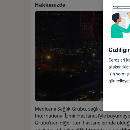
Hakkımızda
Gizliliğ
Çerezleri k
alışkanlıkl
izin vermiş
güncelleyebi
Medicana Sağlık Grubu, sağlık zincirine ek
International İzmir Hastanesi’yle büyümey
Grubu’nun diğer tüm hastanelerinde olduğu g
anlaşmalı olarak sağlık hizmeti sunuyor.Me