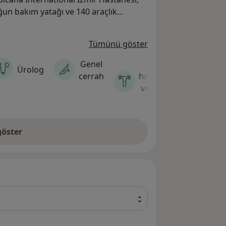
ğun bakım yatağı ve 140 araçlık
Tümünü göster
Genel
Kadın
K
Ürolog
cerrah
hastalıkları
b
ve doğum
b
uzmanı
do
öster