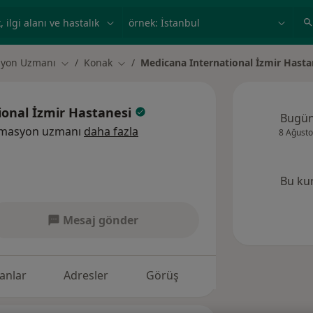
ilgi alanı ve hastalık, isim
örnek: İstanbul
asyon Uzmanı
Konak
Medicana International İzmir Hasta
Şehir değiştir
Şehir değiştir
ional İzmir Hastanesi
Bugü
nimasyon uzmanı
daha fazla
8 Ağusto
Bu ku
Mesaj gönder
anlar
Adresler
Görüş