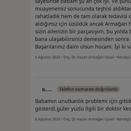
sayesinde babam şu an çok iyi. Ve şunu
muayenemiz sonucunda teşhisi aldıkta
rahatladık hem de tam olarak tedavisi 
aldığımız için üzüldük ancak Armağan ho
sizin ailenizin bir parçasıyım, bu yolda
bana ulaşabilirsiniz demesinden sonra h
Başarılarınız daim olsun hocam. İyi ki va
6 Ağustos 2026
•
Doç. Dr. Hasan Armağan Uysal
•
Nöroloji
b.....
Telefon numarası doğrulandı
B
Babamın unutkanlık problemi için gittik 
gösterdi,güler yüzlü ilgili bir doktor ke
6 Ağustos 2026
•
Doç. Dr. Hasan Armağan Uysal
•
Nöroloji