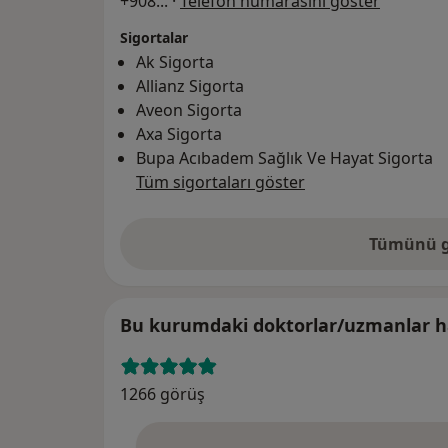
+908
... ·
Telefon numarasını göster
Sigortalar
Ak Sigorta
Allianz Sigorta
Aveon Sigorta
Axa Sigorta
Bupa Acıbadem Sağlık Ve Hayat Sigorta
Tüm sigortaları göster
Tümünü g
Bu kurumdaki doktorlar/uzmanlar ha
1266 görüş