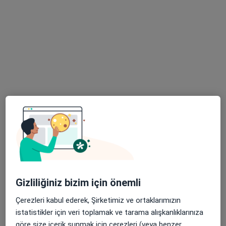
27 görüş
Kemer Köprü Mahallesi, Kadıoğlu Sokak No:30, Bartın
•
Harita
ÖZEL AKTIP HASTANESİ
Bu kurumda online uygunluğu bulunan bir doktor veya uzman bulunamadı
Profili Gör
Gizliliğiniz bizim için önemli
Kıbrıs Kolan British Hospital
Çerezleri kabul ederek, Şirketimiz ve ortaklarımızın
·
Daha fazla
Akupunktur, Alerji hastalıkları, Nefroloji
istatistikler için veri toplamak ve tarama alışkanlıklarınıza
1 görüş
göre size içerik sunmak için çerezleri (veya benzer