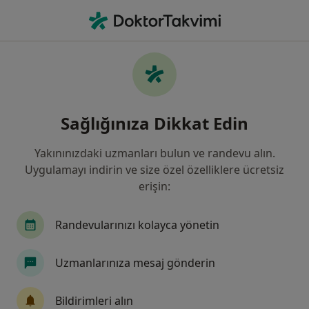
An
Akupuntur Uzmanı
Filters
• 1
Sigorta
Harita
Akupuntur Uzmanı
Sağlığınıza Dikkat Edin
Yakınınızdaki uzmanları bulun ve randevu alın.
Hekim/Uzman aradığınız şehri seçin
Uygulamayı indirin ve size özel özelliklere ücretsiz
Çankaya
İstanbul
İzmir
Kayseri
erişin:
Randevularınızı kolayca yönetin
Uzmanlarınıza mesaj gönderin
Bildirimleri alın