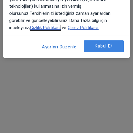
Atatürk Caddesi No:13 Eski Girne Yolu, Lefkoşa
•
Harita
teknolojileri) kullanmasına izin vermiş
Kıbrıs Kolan British Hospital
olursunuz.Tercihlerinizi istediğiniz zaman ayarlardan
görebilir ve güncelleyebilirsiniz. Daha fazla bilgi için
Bu kurumda online uygunluğu bulunan bir doktor veya uzman bulunamadı
inceleyiniz,
Gizlilik Politikası
ve
Çerez Politikası.
Profili Gör
Kabul Et
Ayarları Düzenle
Via Hospital Sancaktepe
·
Daha
Akupunktur, İç hastalıkları, Enfeksiyon hastalıkları
fazla
36 görüş