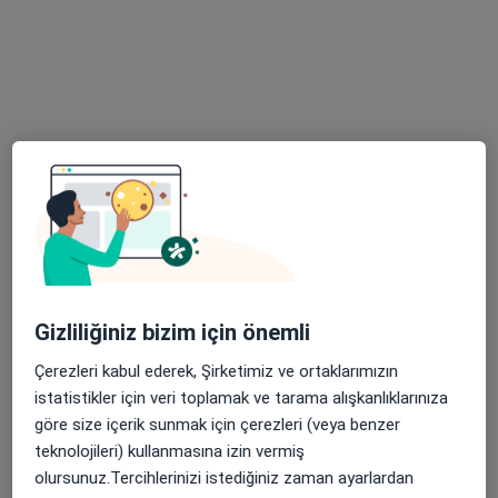
139 görüş
Adres 1
Adres 2
Küçük Çiğli Mahallesi Anadolu Caddesi, İzmir
•
Harita
Özel Metropol Hastanesi
Bu uzman ilgili adres için online danışmanlık/takvim sunmuyor.
Randevu talep et
Gizliliğiniz bizim için önemli
Çerezleri kabul ederek, Şirketimiz ve ortaklarımızın
istatistikler için veri toplamak ve tarama alışkanlıklarınıza
göre size içerik sunmak için çerezleri (veya benzer
teknolojileri) kullanmasına izin vermiş
olursunuz.Tercihlerinizi istediğiniz zaman ayarlardan