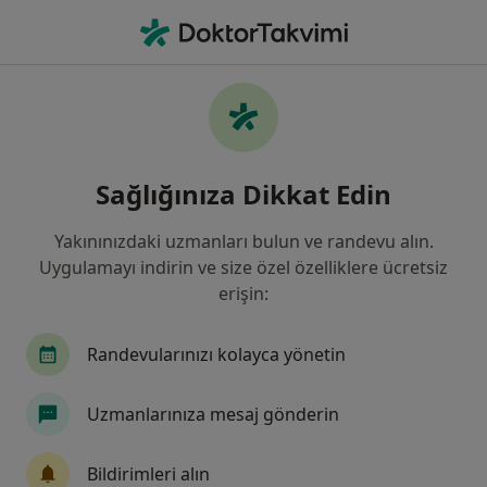
An
Beyincik Sarkması • İzmir, İzmir
Filters
• 1
Sigorta
Harita
Beyincik Sarkması, İzmir
Sağlığınıza Dikkat Edin
Yakınınızdaki uzmanları bulun ve randevu alın.
Hangi uzmanlığı aramıştınız?
Uygulamayı indirin ve size özel özelliklere ücretsiz
Beyin Ve Sinir Cerrahisi
İç Hastalıkları
Ort
erişin:
Randevularınızı kolayca yönetin
Uzmanlarınıza mesaj gönderin
Bildirimleri alın