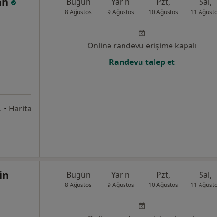
can
Bugün
Yarın
Pzt,
Sal,
8 Ağustos
9 Ağustos
10 Ağustos
11 Ağust
Online randevu erişime kapalı
Randevu talep et
desi, İzmir
•
Harita
in
Bugün
Yarın
Pzt,
Sal,
8 Ağustos
9 Ağustos
10 Ağustos
11 Ağust