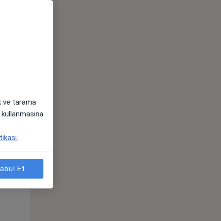
ak ve tarama
Çar,
Per,
Cum,
i) kullanmasına
os
12 Ağustos
13 Ağustos
14 Ağustos
tikası.
abul Et