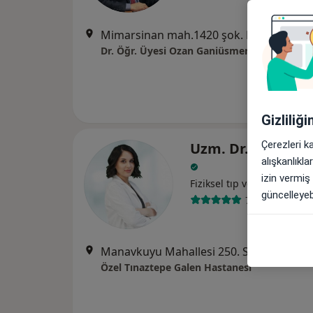
Mimarsinan mah.1420 şok. No:107 D:2 K:1 Alsancak -İzmir(TRT Bi
Dr. Öğr. Üyesi Ozan Ganiüsmen Muayehanes
Gizliliğ
Çerezleri k
Uzm. Dr. Sahel Ta
alışkanlıkl
izin vermiş
Fiziksel tıp ve rehabilitas
güncelleyebi
73 görüş
Manavkuyu Mahallesi 250. Sokak No:23, Bayraklı
Özel Tınaztepe Galen Hastanesi