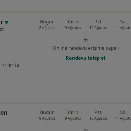
ar
Bugün
Yarın
Pzt,
Sal,
8 Ağustos
9 Ağustos
10 Ağustos
11 Ağust
yon
Online randevu erişime kapalı
Randevu talep et
•
Harita
ven
Bugün
Yarın
Pzt,
Sal,
8 Ağustos
9 Ağustos
10 Ağustos
11 Ağust