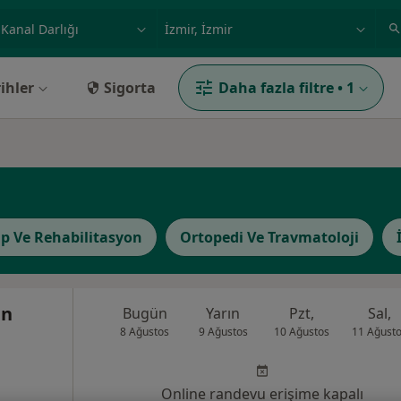
ilgi alanı ve hastalık, isim
örnek: İstanbul
ihler
Sigorta
Daha fazla filtre
•
1
Tıp Ve Rehabilitasyon
Ortopedi Ve Travmatoloji
an
Bugün
Yarın
Pzt,
Sal,
8 Ağustos
9 Ağustos
10 Ağustos
11 Ağust
Online randevu erişime kapalı