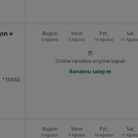
yın
Bugün
Yarın
Pzt,
Sal,
8 Ağustos
9 Ağustos
10 Ağustos
11 Ağust
Online randevu erişime kapalı
Randevu talep et
•
Harita
Bugün
Yarın
Pzt,
Sal,
8 Ağustos
9 Ağustos
10 Ağustos
11 Ağust