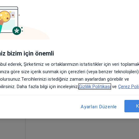
Randevu talep et
nası arkası), İzmir
•
Harita
i
iniz bizim için önemli
abul ederek, Şirketimiz ve ortaklarımızın istatistikler için veri toplam
ravati
Bugün
Yarın
Pzt,
Sal,
arınıza göre size içerik sunmak için çerezleri (veya benzer teknolojiler
8 Ağustos
9 Ağustos
10 Ağustos
11 Ağust
 olursunuz.Tercihlerinizi istediğiniz zaman ayarlardan görebilir ve
yon
lirsiniz. Daha fazla bilgi için inceleyiniz,
Gizlilik Politikası
ve
Çerez Poli
Online randevu erişime kapalı
Randevu talep et
K
Ayarları Düzenle
•
Harita