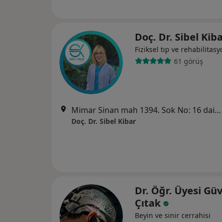
Doç. Dr. Sibel Kib
Fiziksel tıp ve rehabilitas
61 görüş
Mimar Sinan mah 1394. Sok No: 16 daire: 2 kat :1, İzmir
Doç. Dr. Sibel Kibar
Dr. Öğr. Üyesi Gü
Çıtak
Beyin ve sinir cerrahisi