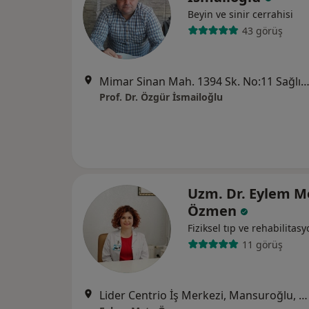
Beyin ve sinir cerrahisi
43 görüş
Mimar Sinan Mah. 1394 Sk. No:11 Sağlık İşhanı Kat 6 D: 16 Alsancak,
Prof. Dr. Özgür İsmailoğlu
Uzm. Dr. Eylem M
Özmen
Fiziksel tıp ve rehabilitas
11 görüş
Lider Centrio İş Merkezi, Mansuroğlu, 1593/1. Sk. No:4 A Blok, Bayraklı