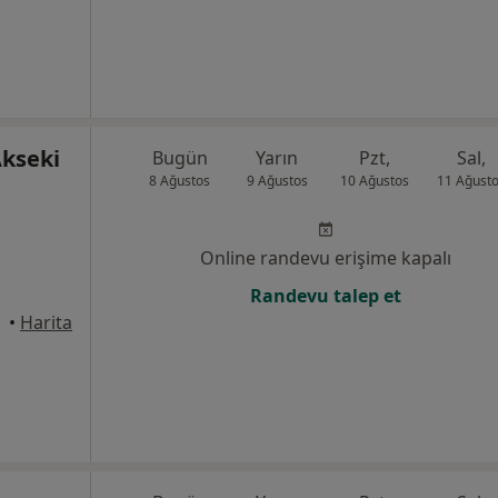
Akseki
Bugün
Yarın
Pzt,
Sal,
8 Ağustos
9 Ağustos
10 Ağustos
11 Ağust
Online randevu erişime kapalı
Randevu talep et
Konak
•
Harita