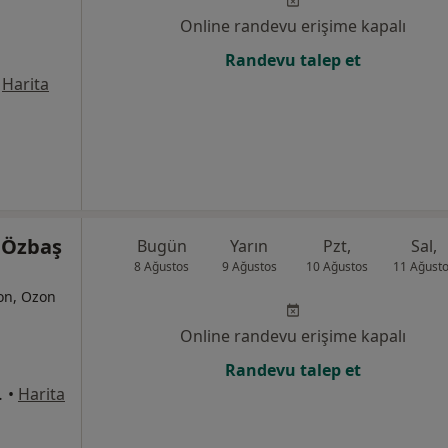
Online randevu erişime kapalı
Randevu talep et
Harita
 Özbaş
Bugün
Yarın
Pzt,
Sal,
8 Ağustos
9 Ağustos
10 Ağustos
11 Ağust
yon, Ozon
Online randevu erişime kapalı
Randevu talep et
ir/İzmir, İzmir
•
Harita