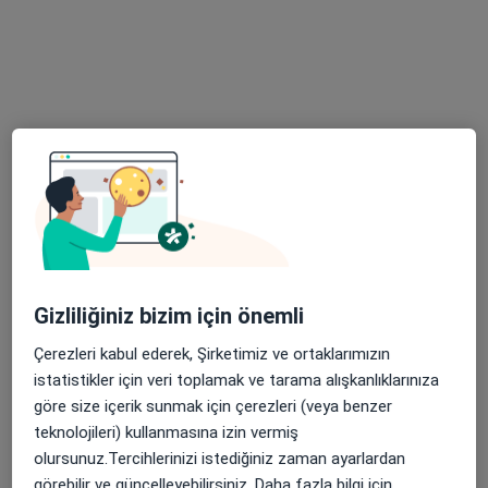
20 görüş
Yalı Mahallesi, Park Yaşam Ticaret Merkezi, 6523 Sokaki 32/A D: 302 Karşıyaka/İzmir, İzmir
•
Harita
DrACT Klinik
Bu uzman ilgili adres için online danışmanlık/takvim sunmuyor.
Randevu talep et
Gizliliğiniz bizim için önemli
Çerezleri kabul ederek, Şirketimiz ve ortaklarımızın
istatistikler için veri toplamak ve tarama alışkanlıklarınıza
göre size içerik sunmak için çerezleri (veya benzer
Dr. Öğr. Üyesi Güven Çıtak
teknolojileri) kullanmasına izin vermiş
Beyin ve sinir cerrahisi
olursunuz.Tercihlerinizi istediğiniz zaman ayarlardan
235 görüş
görebilir ve güncelleyebilirsiniz. Daha fazla bilgi için