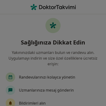
An
Omurga Kırığı • İzmir, İzmir
Filters
• 1
Sigorta
Harita
Omurga Kırığı, İzmir
Sağlığınıza Dikkat Edin
Yakınınızdaki uzmanları bulun ve randevu alın.
Hangi uzmanlığı aramıştınız?
Uygulamayı indirin ve size özel özelliklere ücretsiz
Ortopedi Ve Travmatoloji
Beyin Ve Sinir Cerrah
erişin:
Randevularınızı kolayca yönetin
Uzmanlarınıza mesaj gönderin
Bildirimleri alın