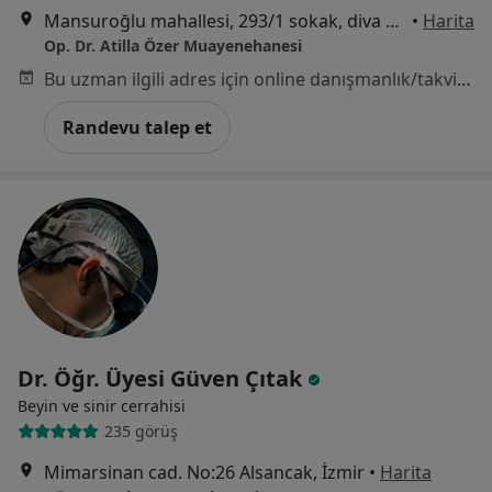
Mansuroğlu mahallesi, 293/1 sokak, diva plaza, no :10 , iç kapı no:12, Bayraklı
•
Harita
Op. Dr. Atilla Özer Muayenehanesi
Bu uzman ilgili adres için online danışmanlık/takvim sunmuyor.
Randevu talep et
Dr. Öğr. Üyesi Güven Çıtak
Beyin ve sinir cerrahisi
235 görüş
Mimarsinan cad. No:26 Alsancak, İzmir
•
Harita