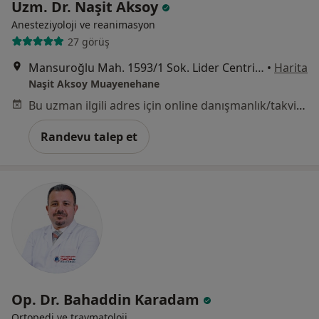
Uzm. Dr. Naşit Aksoy
Anesteziyoloji ve reanimasyon
27 görüş
Mansuroğlu Mah. 1593/1 Sok. Lider Centrio A Blok K:4 No.41, İzmir
•
Harita
Naşit Aksoy Muayenehane
Bu uzman ilgili adres için online danışmanlık/takvim sunmuyor.
Randevu talep et
Op. Dr. Bahaddin Karadam
Ortopedi ve travmatoloji