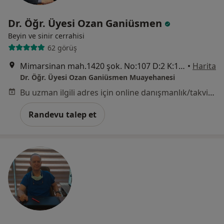
Dr. Öğr. Üyesi Ozan Ganiüsmen
Beyin ve sinir cerrahisi
62 görüş
Mimarsinan mah.1420 şok. No:107 D:2 K:1 Alsancak -İzmir(TRT Binası arkası), İzmir
•
Harita
Dr. Öğr. Üyesi Ozan Ganiüsmen Muayehanesi
Bu uzman ilgili adres için online danışmanlık/takvim sunmuyor.
Randevu talep et