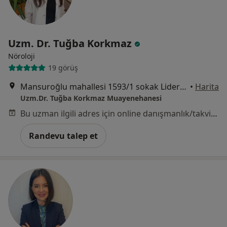
Uzm. Dr. Tuğba Korkmaz
Nöroloji
19 görüş
Mansuroğlu mahallesi 1593/1 sokak Lider Centrio A blok K:4 D:39, İzmir
•
Harita
Uzm.Dr. Tuğba Korkmaz Muayenehanesi
Bu uzman ilgili adres için online danışmanlık/takvim sunmuyor.
Randevu talep et