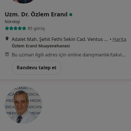
Uzm. Dr. Özlem Eranıl
Nöroloji
85 görüş
Adalet Mah. Şehit Fethi Sekin Cad. Ventus Tower No:6 Kat:10 Daire:105, İzmir
•
Harita
Özlem Eranıl Muayenehanesi
Bu uzman ilgili adres için online danışmanlık/takvim sunmuyor.
Randevu talep et