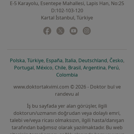
E-5 Karayolu, Esentepe Mahallesi, Lapis Han, No:25
D:102-103-120
Kartal İstanbul, Türkiye
Facebook
yeni bir sekmede açılır
Twitter
yeni bir sekmede açılır
Youtube
yeni bir sekmede açılır
Instagram
yeni bir sekmede aç
yeni bir sekmede açılır
yeni bir sekmede açılır
yeni bir sekmede açılır
yeni bir sekmede açılır
yeni bir sek
yeni 
Polska
,
Türkiye
,
España
,
Italia
,
Deutschland
,
Česko
,
yeni bir sekmede açılır
yeni bir sekmede açılır
yeni bir sekmede açılır
yeni bir sekmede açılır
yeni bir sekm
yeni bi
Portugal
,
México
,
Chile
,
Brasil
,
Argentina
,
Perú
,
yeni bir sekmede açılır
Colombia
www.doktortakvimi.com © 2026 - Doktor bul ve
randevu al
İş bu sayfada yer alan görüşler, ilgili
doktorun/uzmanın doğrudan veya dolaylı emri,
talebi ve/veya ricası olmaksızın, ilgili hasta/danışan
tarafından bağımsız olarak yazılmaktadır. Bu web