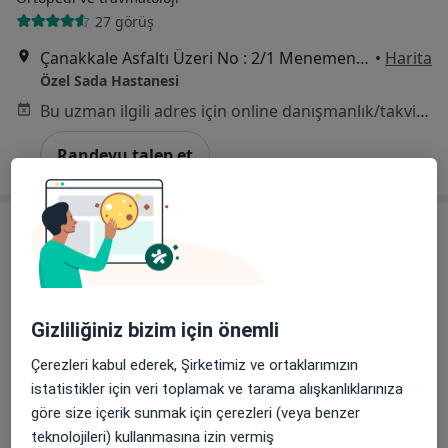
27 görüş
Çanakkale Asfaltı Üzeri No : 2/1 Menemen, İzmir
•
Harita
Özel Sada Hastanesi
Bu uzman ilgili adres için online danışmanlık/takvim sunmuyor.
Randevu talep et
Gizliliğiniz bizim için önemli
Çerezleri kabul ederek, Şirketimiz ve ortaklarımızın
Prof. Dr. Funda Çalış
istatistikler için veri toplamak ve tarama alışkanlıklarınıza
Fiziksel tıp ve rehabilitasyon
göre size içerik sunmak için çerezleri (veya benzer
64 görüş
teknolojileri) kullanmasına izin vermiş