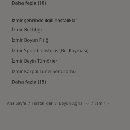
Daha fazla (10)
Kategoride daha fazlası: İzmir civarındaki il
İzmir şehrinde ilgili hastalıklar
İzmir Bel fıtığı
İzmir Boyun Fıtığı
İzmir Spondilolistezis (Bel Kayması)
İzmir Beyin Tümörleri
İzmir Karpal Tünel Sendromu
Daha fazla (15)
Kategoride daha fazlası: İzmir şehrinde ilgil
Ana Sayfa
Hastalıklar
Boyun Ağrısı
İzmir
Şehir değiştir
Şehir değişt