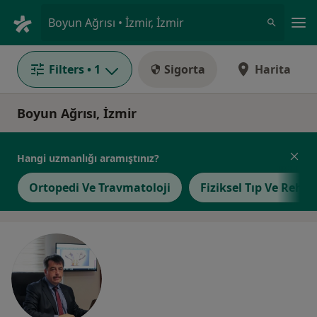
An
Boyun Ağrısı • İzmir, İzmir
Filters
• 1
Sigorta
Harita
Boyun Ağrısı, İzmir
Hangi uzmanlığı aramıştınız?
Ortopedi Ve Travmatoloji
Fiziksel Tıp Ve Rehab