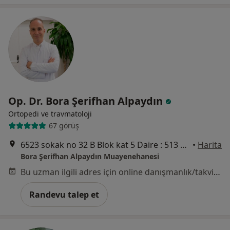
Op. Dr. Bora Şerifhan Alpaydın
Ortopedi ve travmatoloji
67 görüş
6523 sokak no 32 B Blok kat 5 Daire : 513 Park Yaşam Ofisleri mavişehir karşıyaka izmir ., İzmir
•
Harita
Bora Şerifhan Alpaydın Muayenehanesi
Bu uzman ilgili adres için online danışmanlık/takvim sunmuyor.
Randevu talep et