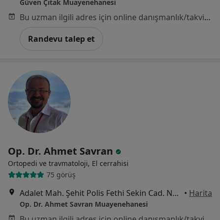
Güven Çıtak Muayenehanesi
Bu uzman ilgili adres için online danışmanlık/takvim sunmuyor.
Randevu talep et
Op. Dr. Ahmet Savran
Ortopedi ve travmatoloji, El cerrahisi
75 görüş
Adalet Mah. Şehit Polis Fethi Sekin Cad. No: 6 Ventus Plaza, Kat:6, Ofis No: 61-62-63, İzmir
•
Harita
Op. Dr. Ahmet Savran Muayenehanesi
Bu uzman ilgili adres için online danışmanlık/takvim sunmuyor.