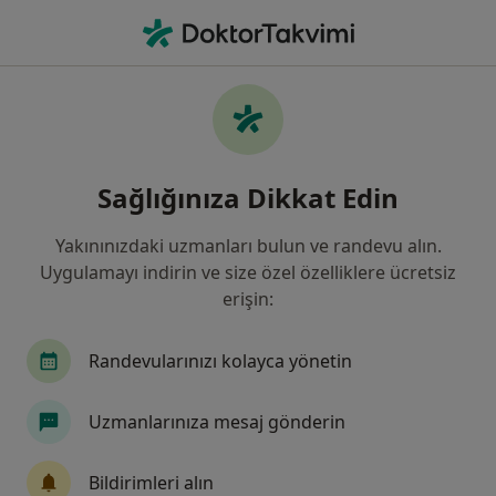
An
Boyun Ağrısı • Konak, İzmir
Filters
• 1
Sigorta
Harita
Boyun Ağrısı, Konak
Sağlığınıza Dikkat Edin
Yakınınızdaki uzmanları bulun ve randevu alın.
Hangi uzmanlığı aramıştınız?
Uygulamayı indirin ve size özel özelliklere ücretsiz
Beyin Ve Sinir Cerrahisi
Fiziksel Tıp Ve Rehabi
erişin:
Randevularınızı kolayca yönetin
Uzmanlarınıza mesaj gönderin
Bildirimleri alın