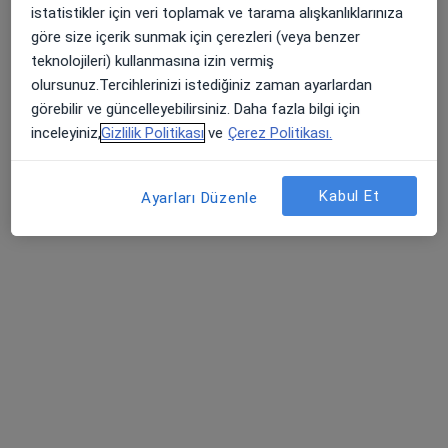
istatistikler için veri toplamak ve tarama alışkanlıklarınıza
Mimar Sinan mah 1394. Sok No: 16 daire: 2 kat :1, İzmir
•
Harita
göre size içerik sunmak için çerezleri (veya benzer
Doç. Dr. Sibel Kibar
teknolojileri) kullanmasına izin vermiş
Bu uzman ilgili adres için online danışmanlık/takvim sunmuyor.
olursunuz.Tercihlerinizi istediğiniz zaman ayarlardan
görebilir ve güncelleyebilirsiniz. Daha fazla bilgi için
Randevu talep et
inceleyiniz,
Gizlilik Politikası
ve
Çerez Politikası.
Kabul Et
Ayarları Düzenle
Prof. Dr. Devrim Akseki
Ortopedi ve travmatoloji
23 görüş
Mimar Sinan Mahallesi 1399. Sokak No:25 Alsancak, Konak
•
Harita