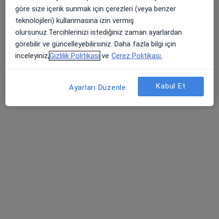
Prof. Dr. Cihan ALTIN Kliniği
göre size içerik sunmak için çerezleri (veya benzer
Bu uzman ilgili adres için online danışmanlık/takvim sunmuyor.
teknolojileri) kullanmasına izin vermiş
olursunuz.Tercihlerinizi istediğiniz zaman ayarlardan
Randevu talep et
görebilir ve güncelleyebilirsiniz. Daha fazla bilgi için
inceleyiniz,
Gizlilik Politikası
ve
Çerez Politikası.
Kabul Et
Ayarları Düzenle
Özel Metropol Hastanesi
·
Daha fazla
Kardiyoloji, İç hastalıkları, Göğüs hastalıkları
84 görüş
Küçük Çiğli Mahallesi Anadolu Caddesi No:1169, Çiğli
•
Harita
Özel Metropol Hastanesi