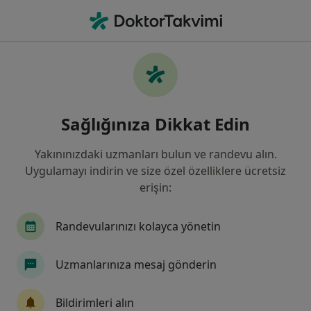
An
Kardiyoloji • İzmir, İzmir
Filters
Sigorta
Harita
İzmir, Kardiyoloji
Sağlığınıza Dikkat Edin
Yakınınızdaki uzmanları bulun ve randevu alın.
Uygulamayı indirin ve size özel özelliklere ücretsiz
erişin:
Randevularınızı kolayca yönetin
Uzm. Dr. Reyhan Kahraman Akman
Uzmanlarınıza mesaj gönderin
Kardiyoloji
31 görüş
Bildirimleri alın