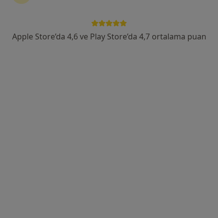
Yelki Mahallesi 2732 sokak No: 36 D: 4, İzmir
•
Harita
Kardiyoloji Uzmanı Dr. Reyhan Kahraman Akman
Bu uzman ilgili adres için online danışmanlık/takvim sunmuyor.
Apple Store’da 4,6 ve Play Store’da 4,7 ortalama puan
Randevu talep et
Prof. Dr. Cevad Şekuri
Kardiyoloji
12 görüş
Kültür mah.Talatpaşa bulvarı Yayger apt.No:17 Kat:2 Daire :4, İzmir
•
Harita
Cevad Şekuri Muayenehanesi