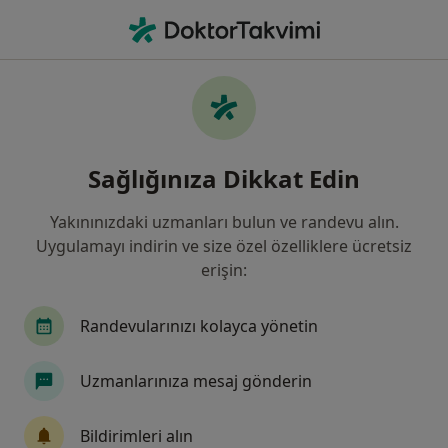
An
Kardiyoloji • İzmir, İzmir
Filters
Sigorta:
Ergo Sigorta
İzmir bölgesinde Ergo Sigorta kabul eden
Sağlığınıza Dikkat Edin
Kardiyologlar
Yakınınızdaki uzmanları bulun ve randevu alın.
Uygulamayı indirin ve size özel özelliklere ücretsiz
erişin:
Randevularınızı kolayca yönetin
Uzmanlarınıza mesaj gönderin
Medical Point İzmir Hastanesi
Kardiyoloji, İç hastalıkları, Endokrinoloji ve metabolizma
Bildirimleri alın
·
Daha fazla
hastalıkları