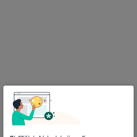
İzmir Can Hastanesi
·
Daha fazla
Kardiyoloji, İç hastalıkları, Alerji hastalıkları
1489 görüş
Ataşehir Mahallesi 8019/16. Sokak No:18, Çiğli
•
Harita
İzmir Can Hastanesi
Bu kurumda online uygunluğu bulunan bir doktor veya uzman bulunamadı
Profili Gör