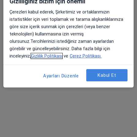
Gizliliğiniz bizim için önemli
Çerezleri kabul ederek, Şirketimiz ve ortaklarımızın
istatistikler için veri toplamak ve tarama alışkanlıklarınıza
göre size içerik sunmak için çerezleri (veya benzer
teknolojileri) kullanmasına izin vermiş
olursunuz.Tercihlerinizi istediğiniz zaman ayarlardan
Bazekol Çiğli Hastanesi
görebilir ve güncelleyebilirsiniz. Daha fazla bilgi için
inceleyiniz,
Gizlilik Politikası
ve
Çerez Politikası.
·
Daha fazla
Kardiyoloji, İç hastalıkları, Gastroenteroloji
1069 görüş
Kabul Et
Ataşehir Mahallesi 8019/16. Sokak No:4, Çiğli
•
Harita
Ayarları Düzenle
Bazekol Çiğli Hastanesi
Uzm. Dr. Işık Erdoğan
Kardiyoloji
Bu kurumda online uygunluğu bulunan bir doktor veya uzman bulunamadı