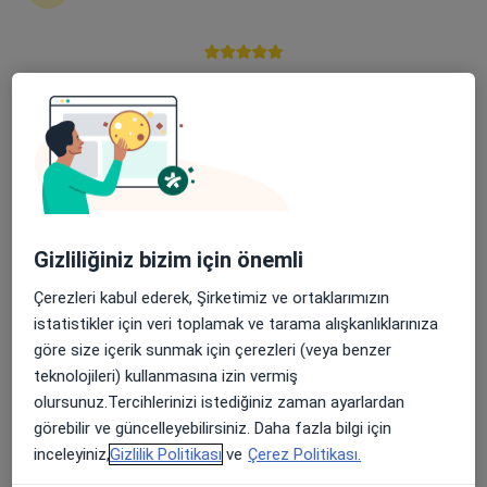
Şehit, Kızılırmak, M. Fethi Akyüz Cd. No: 8Merkez/Sivas, Sivas
•
Harita
Medicana Sivas Hastanesi
Apple Store’da 4,6 ve Play Store’da 4,7 ortalama puan
Bu uzman ilgili adres için online danışmanlık/takvim sunmuyor.
Randevu talep et
Gizliliğiniz bizim için önemli
Çerezleri kabul ederek, Şirketimiz ve ortaklarımızın
istatistikler için veri toplamak ve tarama alışkanlıklarınıza
göre size içerik sunmak için çerezleri (veya benzer
teknolojileri) kullanmasına izin vermiş
Doç. Dr. Hasan Yücel
olursunuz.Tercihlerinizi istediğiniz zaman ayarlardan
Kardiyoloji
görebilir ve güncelleyebilirsiniz. Daha fazla bilgi için
Şehit, Kızılırmak, M. Fethi Akyüz Cd. No: 8Merkez/Sivas, Sivas
•
Harita
inceleyiniz,
Gizlilik Politikası
ve
Çerez Politikası.
Medicana Sivas Hastanesi