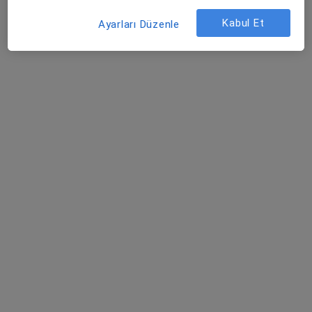
Bu uzman ilgili adres için online danışmanlık/takvim sunmuyor.
Kabul Et
Ayarları Düzenle
Randevu talep et
Medicana Sivas Hastanesi
·
Daha fazla
Kardiyoloji, İç hastalıkları, Gastroenteroloji
119 görüş
Şehit, Kızılırmak, M. Fethi Akyüz Cd. No: 8Merkez/Sivas, Sivas
•
Harita
Medicana Sivas Hastanesi