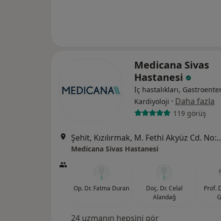
Medicana Sivas
Hastanesi
İç hastalıkları, Gastroenter
·
Daha fazla
Kardiyoloji
119 görüş
Şehit, Kızılırmak, M. Fethi Akyüz Cd. No: 
Medicana Sivas Hastanesi
Op. Dr. Fatma Duran
Doç. Dr. Celal
Prof. 
Alandağ
G
24 uzmanın hepsini gör