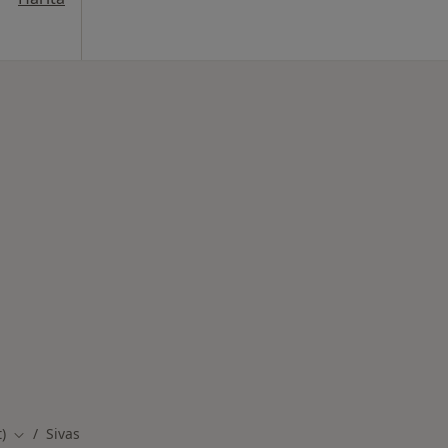
inde ilgili hastalıklar
)
Sivas
Şehir değiştir