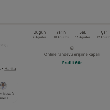
Bugün
Yarın
Sal,
Çar,
9 Ağustos
10 Ağustos
11 Ağustos
12 Ağust
oloji,
Online randevu erişime kapalı
Profili Gör
8Merkez/Sivas, Sivas
•
Harita
Dr. Mustafa
ürelik