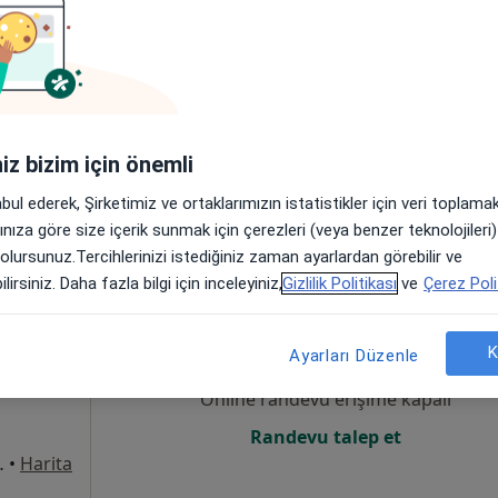
Online randevu erişime kapalı
Randevu talep et
8Merkez/Sivas, Sivas
•
Harita
iniz bizim için önemli
abul ederek, Şirketimiz ve ortaklarımızın istatistikler için veri toplam
arınıza göre size içerik sunmak için çerezleri (veya benzer teknolojiler
 olursunuz.Tercihlerinizi istediğiniz zaman ayarlardan görebilir ve
lirsiniz. Daha fazla bilgi için inceleyiniz,
Gizlilik Politikası
ve
Çerez Poli
cel
Bugün
Yarın
Sal,
Çar,
9 Ağustos
10 Ağustos
11 Ağustos
12 Ağust
K
Ayarları Düzenle
Online randevu erişime kapalı
Randevu talep et
8Merkez/Sivas, Sivas
•
Harita