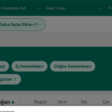
ilgi alanı ve hastalık, isim
örnek: İstanbul
Daha fazla filtre
•
1
oji
İç Hastalıkları
Göğüs Hastalıkları
göster
Doğan
Bugün
Yarın
Sal,
Çar,
9 Ağustos
10 Ağustos
11 Ağustos
12 Ağust
Göğüs