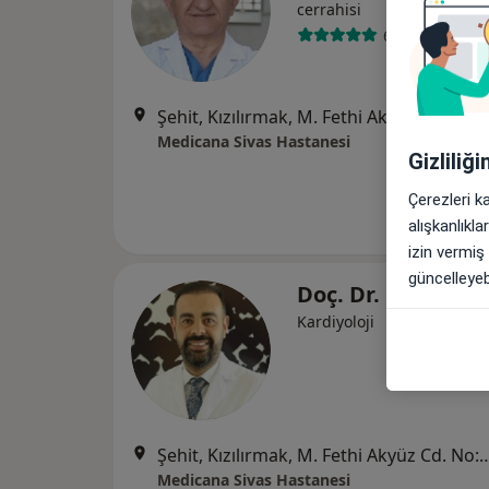
cerrahisi
6 görüş
Şehit, Kızılırmak, M. Fethi Akyüz Cd. No: 
Medicana Sivas Hastanesi
Gizliliğ
Çerezleri k
alışkanlıkl
izin vermiş
güncelleyebi
Doç. Dr. Hasan Yü
Kardiyoloji
Şehit, Kızılırmak, M. Fethi Akyüz Cd. No: 
Medicana Sivas Hastanesi