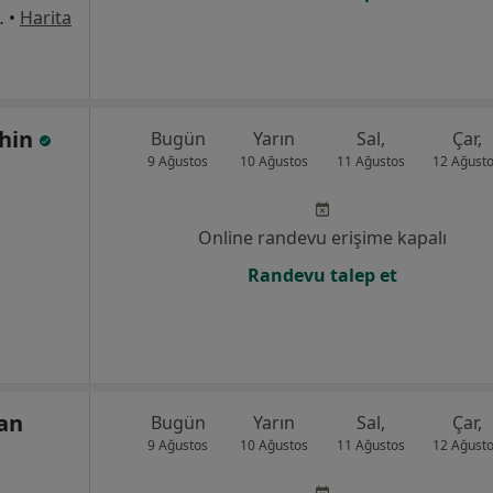
8Merkez/Sivas, Sivas
•
Harita
ahin
Bugün
Yarın
Sal,
Çar,
9 Ağustos
10 Ağustos
11 Ağustos
12 Ağust
Online randevu erişime kapalı
Randevu talep et
han
Bugün
Yarın
Sal,
Çar,
9 Ağustos
10 Ağustos
11 Ağustos
12 Ağust