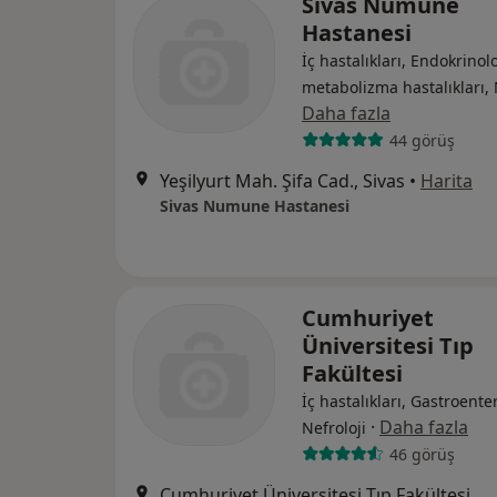
Sivas Numune
Hastanesi
İç hastalıkları, Endokrinolo
metabolizma hastalıkları, 
Daha fazla
44 görüş
Yeşilyurt Mah. Şifa Cad., Sivas
•
Harita
Sivas Numune Hastanesi
Cumhuriyet
Üniversitesi Tıp
Fakültesi
İç hastalıkları, Gastroenter
·
Daha fazla
Nefroloji
46 görüş
Cumhuriyet Üniversitesi Tıp Fakültesi, Sivas