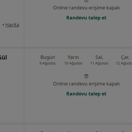
Online randevu erişime kapalı
Randevu talep et
•
Harita
Gül
Bugün
Yarın
Sal,
Çar,
9 Ağustos
10 Ağustos
11 Ağustos
12 Ağust
Online randevu erişime kapalı
Randevu talep et