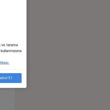
ak ve tarama
i) kullanmasına
tikası.
Per,
Cum,
Cmt,
os
13 Ağustos
14 Ağustos
15 Ağustos
abul Et