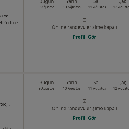
Bugün
Yarın
Sal,
Çar,
9 Ağustos
10 Ağustos
11 Ağustos
12 Ağust
ji ve
·
Nefroloji
Online randevu erişime kapalı
Profili Gör
Bugün
Yarın
Sal,
Çar,
9 Ağustos
10 Ağustos
11 Ağustos
12 Ağust
oloji,
Online randevu erişime kapalı
Profili Gör
•
Harita