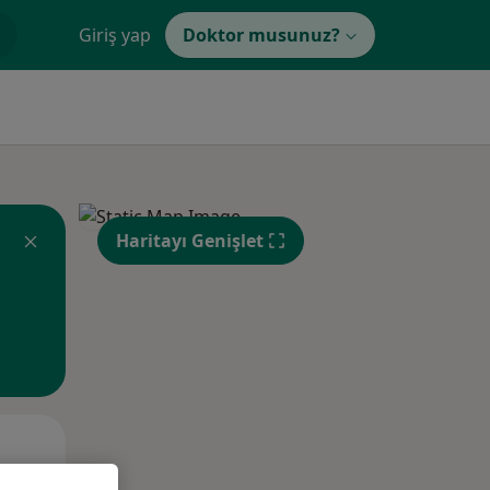
Giriş yap
Doktor musunuz?
Haritayı Genişlet
Per,
Cum,
Cmt,
os
13 Ağustos
14 Ağustos
15 Ağustos