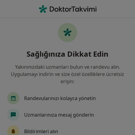
An
Ne arıyorsunuz?
Ana Sayfa
Hastalıklar
Kalp Yetmezliği
Kalp yetmezliği - Bilgi, uzmanları,
Sağlığınıza Dikkat Edin
sıkça sorulan sorular
Yakınınızdaki uzmanları bulun ve randevu alın.
Uygulamayı indirin ve size özel özelliklere ücretsiz
erişin:
Bilgi
Randevularınızı kolayca yönetin
Uzmanlarınıza mesaj gönderin
Sağlığınızı ertelemeyin
Evinizden ayrılmadan tedavinizi başlatmak veya
Bildirimleri alın