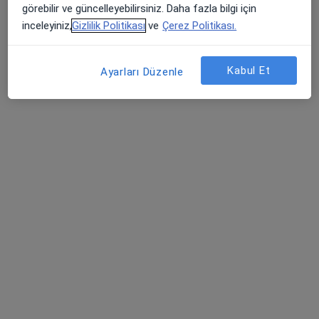
görebilir ve güncelleyebilirsiniz. Daha fazla bilgi için
Kalp ve damar cerrahisi
inceleyiniz,
Gizlilik Politikası
ve
Çerez Politikası.
İstanbul
Kabul Et
Ayarları Düzenle
Oben Arı
Kardiyoloji
İstanbul
Ülgen Merdanoğlu
Kardiyoloji
İstanbul
Ender Semiz
Kardiyoloji
Kadıköy