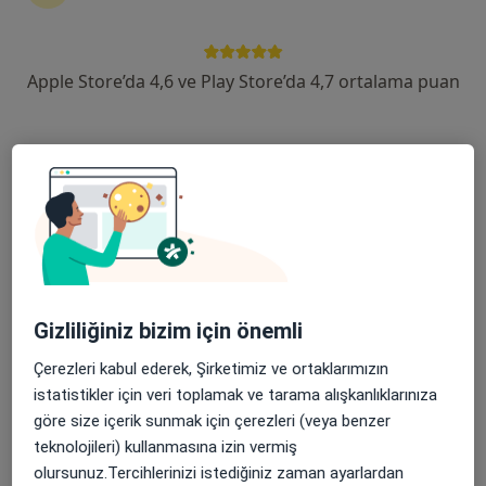
devam ettirmek için online danışmanlığı seçin. Eğer
ihtiyacınız varsa, muayenehane ziyareti için de
randevu alabilirsiniz.
Apple Store’da 4,6 ve Play Store’da 4,7 ortalama puan
Uzmanları göster
Nasıl çalışır?
Kalp yetmezliği ile ilgilenen uzmanlardan
bazıları
Özge Özden Tok
Gizliliğiniz bizim için önemli
Çerezleri kabul ederek, Şirketimiz ve ortaklarımızın
Kardiyoloji
istatistikler için veri toplamak ve tarama alışkanlıklarınıza
İstanbul
göre size içerik sunmak için çerezleri (veya benzer
teknolojileri) kullanmasına izin vermiş
Selim Aydın
olursunuz.Tercihlerinizi istediğiniz zaman ayarlardan