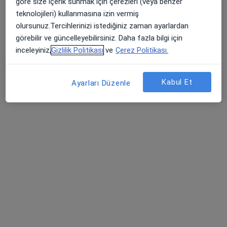
göre size içerik sunmak için çerezleri (veya benzer
Özel Çamlıca Erdem Hastanesi
teknolojileri) kullanmasına izin vermiş
Bu uzman ilgili adres için online danışmanlık/takvim sunmuyor.
olursunuz.Tercihlerinizi istediğiniz zaman ayarlardan
görebilir ve güncelleyebilirsiniz. Daha fazla bilgi için
Randevu talep et
inceleyiniz,
Gizlilik Politikası
ve
Çerez Politikası.
Kabul Et
Ayarları Düzenle
Prof. Dr. Ertuğrul Okuyan
Kardiyoloji
22 görüş
Acıbadem Mahallesi Şht. Emin Çölen Sokağı No:4, Kadıköy
•
Harita
Medipol Acıbadem Bölge Hastanesi