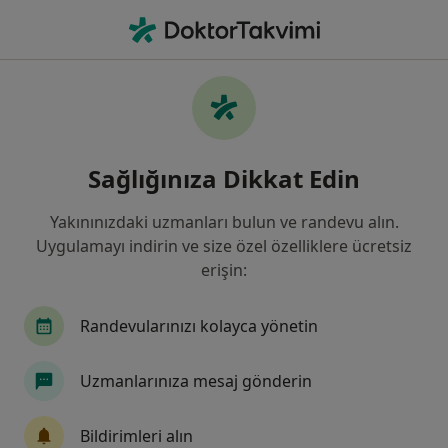
An
Kalp Yetmezliği • Üsküdar, İstanbul
Filters
• 1
Sigorta
Harita
Kalp Yetmezliği, Üsküdar
Sağlığınıza Dikkat Edin
Yakınınızdaki uzmanları bulun ve randevu alın.
Hangi uzmanlığı aramıştınız?
Uygulamayı indirin ve size özel özelliklere ücretsiz
Kardiyoloji
Kalp Ve Damar Cerrahisi
Radyo
erişin:
Randevularınızı kolayca yönetin
Uzmanlarınıza mesaj gönderin
Bildirimleri alın