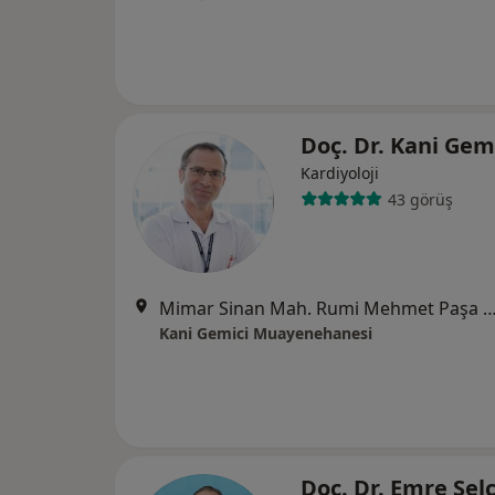
Doç. Dr. Kani Gem
Kardiyoloji
43 görüş
Mimar Sinan Mah. Rumi Mehmet Paşa Sok. Deniz Apt. No: 6/
Kani Gemici Muayenehanesi
Doç. Dr. Emre Sel