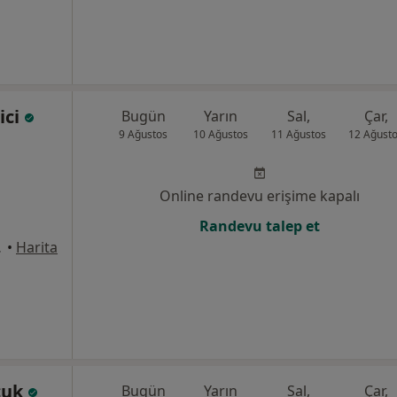
ici
Bugün
Yarın
Sal,
Çar,
9 Ağustos
10 Ağustos
11 Ağustos
12 Ağust
Online randevu erişime kapalı
Randevu talep et
5, İstanbul
•
Harita
çuk
Bugün
Yarın
Sal,
Çar,