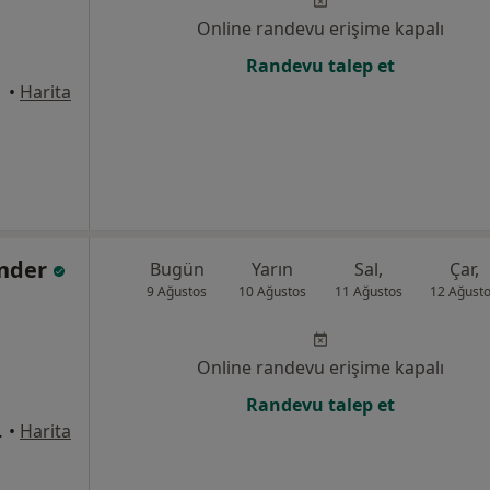
Online randevu erişime kapalı
Randevu talep et
üdar
•
Harita
ander
Bugün
Yarın
Sal,
Çar,
9 Ağustos
10 Ağustos
11 Ağustos
12 Ağust
Online randevu erişime kapalı
Randevu talep et
üdar, İstanbul
•
Harita