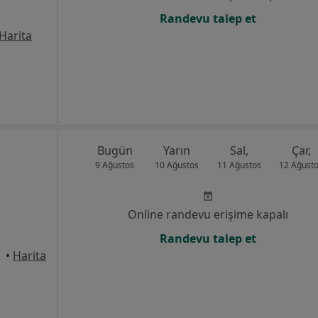
Randevu talep et
Harita
Bugün
Yarın
Sal,
Çar,
9 Ağustos
10 Ağustos
11 Ağustos
12 Ağust
Online randevu erişime kapalı
Randevu talep et
•
Harita