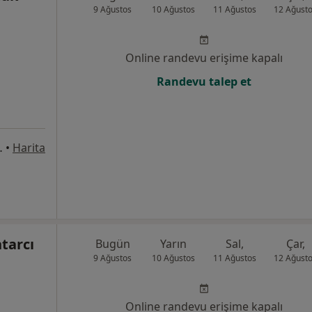
9 Ağustos
10 Ağustos
11 Ağustos
12 Ağust
Online randevu erişime kapalı
Randevu talep et
, 34718, İstanbul
•
Harita
tarcı
Bugün
Yarın
Sal,
Çar,
9 Ağustos
10 Ağustos
11 Ağustos
12 Ağust
Online randevu erişime kapalı