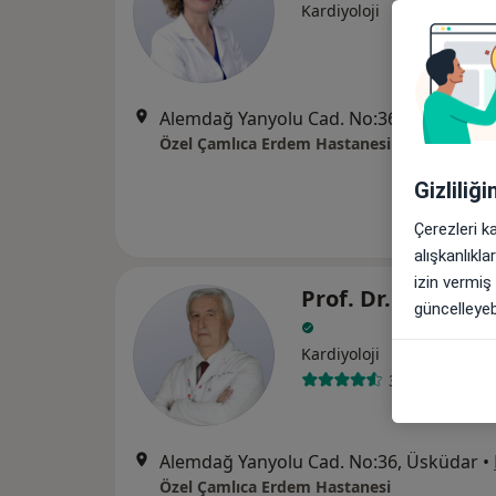
Kardiyoloji
Alemdağ Yanyolu Cad. No:36, Üsküdar
•
Özel Çamlıca Erdem Hastanesi
Gizliliğ
Çerezleri k
alışkanlıkl
izin vermiş
Prof. Dr. Emrulla
güncelleyebi
Kardiyoloji
3 görüş
Alemdağ Yanyolu Cad. No:36, Üsküdar
•
Özel Çamlıca Erdem Hastanesi