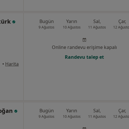
ntürk
Bugün
Yarın
Sal,
Çar,
9 Ağustos
10 Ağustos
11 Ağustos
12 Ağust
Online randevu erişime kapalı
Randevu talep et
üdar
•
Harita
Doğan
Bugün
Yarın
Sal,
Çar,
9 Ağustos
10 Ağustos
11 Ağustos
12 Ağust