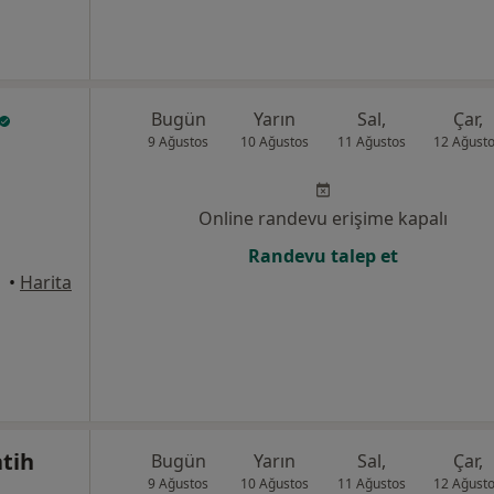
Bugün
Yarın
Sal,
Çar,
9 Ağustos
10 Ağustos
11 Ağustos
12 Ağust
Online randevu erişime kapalı
Randevu talep et
üdar
•
Harita
tih
Bugün
Yarın
Sal,
Çar,
9 Ağustos
10 Ağustos
11 Ağustos
12 Ağust