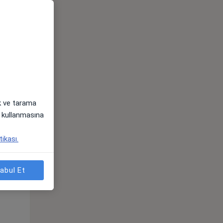
ak ve tarama
i) kullanmasına
Per,
Cum,
Cmt,
tikası.
os
13 Ağustos
14 Ağustos
15 Ağustos
abul Et