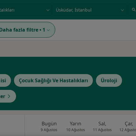
ilgi alanı ve hastalık, isim
örnek: İstanbul
Daha fazla filtre
•
1
isi
Çocuk Sağlığı Ve Hastalıkları
Üroloji
er
Bugün
Yarın
Sal,
Çar,
9 Ağustos
10 Ağustos
11 Ağustos
12 Ağust