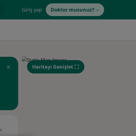
Giriş yap
Doktor musunuz?
Haritayı Genişlet
Per,
Cum,
Cmt,
os
13 Ağustos
14 Ağustos
15 Ağustos