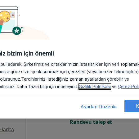
Online randevu erişime kapalı
Randevu talep et
Harita
iniz bizim için önemli
abul ederek, Şirketimiz ve ortaklarımızın istatistikler için veri toplam
arınıza göre size içerik sunmak için çerezleri (veya benzer teknolojiler
 olursunuz.Tercihlerinizi istediğiniz zaman ayarlardan görebilir ve
h Başar
Bugün
Yarın
Sal,
Çar,
lirsiniz. Daha fazla bilgi için inceleyiniz,
Gizlilik Politikası
ve
Çerez Poli
9 Ağustos
10 Ağustos
11 Ağustos
12 Ağust
K
Ayarları Düzenle
Online randevu erişime kapalı
Randevu talep et
Harita