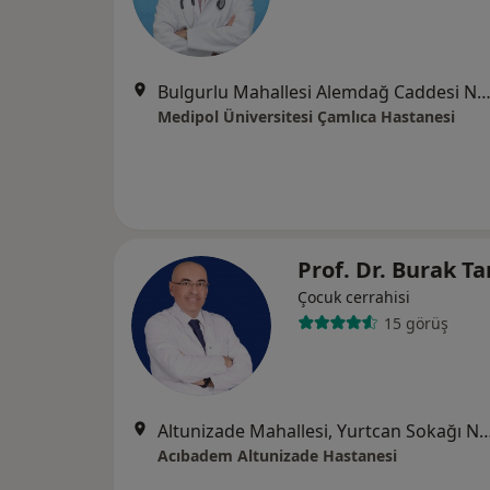
Bulgurlu Mahallesi Alemdağ Caddesi No:100, Üsk
Medipol Üniversitesi Çamlıca Hastanesi
Prof. Dr. Burak T
Çocuk cerrahisi
15 görüş
Altunizade Mahallesi, Yurtcan Sokağı No:1 Üsk
Acıbadem Altunizade Hastanesi