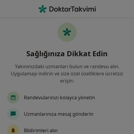
An
Ne arıyorsunuz?
Ana Sayfa
Hastalıklar
Kalp Kapağı Problemleri
Kalp kapağı problemleri - Bilgi,
Sağlığınıza Dikkat Edin
uzmanları, sıkça sorulan sorular
Yakınınızdaki uzmanları bulun ve randevu alın.
Uygulamayı indirin ve size özel özelliklere ücretsiz
erişin:
Bilgi
Randevularınızı kolayca yönetin
Uzmanlarınıza mesaj gönderin
Sağlığınızı ertelemeyin
Evinizden ayrılmadan tedavinizi başlatmak veya
Bildirimleri alın