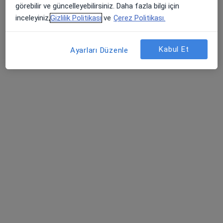
görebilir ve güncelleyebilirsiniz. Daha fazla bilgi için
Kardiyoloji
inceleyiniz,
Gizlilik Politikası
ve
Çerez Politikası.
İstanbul
Kabul Et
Ayarları Düzenle
Aşkın Ali Korkmaz
Kalp ve damar cerrahisi
İstanbul
Mehmet Baltalı
Kardiyoloji
İstanbul
Cüneyt Şelli
Kalp ve damar cerrahisi
İstanbul