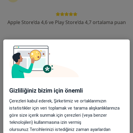
devam ettirmek için online danışmanlığı seçin. Eğer
ihtiyacınız varsa, muayenehane ziyareti için de
randevu alabilirsiniz.
Apple Store’da 4,6 ve Play Store’da 4,7 ortalama puan
Uzmanları göster
Nasıl çalışır?
Kalp kapağı problemleri ile ilgilenen
uzmanlardan bazıları
Selim Aydın
Gizliliğiniz bizim için önemli
Çerezleri kabul ederek, Şirketimiz ve ortaklarımızın
Kalp ve damar cerrahisi
istatistikler için veri toplamak ve tarama alışkanlıklarınıza
İstanbul
göre size içerik sunmak için çerezleri (veya benzer
teknolojileri) kullanmasına izin vermiş
Ülgen Merdanoğlu
olursunuz.Tercihlerinizi istediğiniz zaman ayarlardan