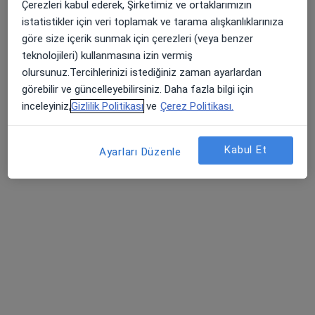
Çerezleri kabul ederek, Şirketimiz ve ortaklarımızın
Çocuk sağlığı ve hastalıkları
istatistikler için veri toplamak ve tarama alışkanlıklarınıza
2 görüş
göre size içerik sunmak için çerezleri (veya benzer
Yukarı Mah., Sivas
•
Harita
teknolojileri) kullanmasına izin vermiş
Sivas Şarkışla Devlet Hastanesi
olursunuz.Tercihlerinizi istediğiniz zaman ayarlardan
Bu uzman ilgili adres için online danışmanlık/takvim sunmuyor.
görebilir ve güncelleyebilirsiniz. Daha fazla bilgi için
inceleyiniz,
Gizlilik Politikası
ve
Çerez Politikası.
Randevu talep et
Kabul Et
Ayarları Düzenle
Uzm. Dr. Elif Ünver Korğalı
Çocuk sağlığı ve hastalıkları