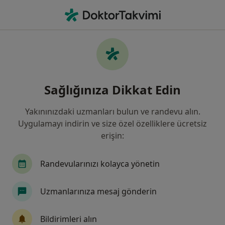
An
Çocuklarda Yüksek Ateş • Sivas, Sivas
Filters
• 1
Harita
Çocuklarda Yüksek Ateş, Sivas
Sağlığınıza Dikkat Edin
Yakınınızdaki uzmanları bulun ve randevu alın.
Hangi uzmanlığı aramıştınız?
Uygulamayı indirin ve size özel özelliklere ücretsiz
Çocuk Sağlığı Ve Hastalıkları
İç Hastalıkları
erişin:
Randevularınızı kolayca yönetin
Uzmanlarınıza mesaj gönderin
Bildirimleri alın