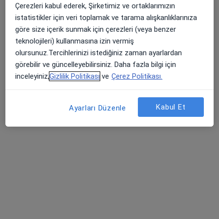
Çerezleri kabul ederek, Şirketimiz ve ortaklarımızın
119 görüş
istatistikler için veri toplamak ve tarama alışkanlıklarınıza
Şehit, Kızılırmak, M. Fethi Akyüz Cd. No: 8Merkez/Sivas, Sivas
•
Harita
göre size içerik sunmak için çerezleri (veya benzer
Medicana Sivas Hastanesi
teknolojileri) kullanmasına izin vermiş
olursunuz.Tercihlerinizi istediğiniz zaman ayarlardan
görebilir ve güncelleyebilirsiniz. Daha fazla bilgi için
inceleyiniz,
Gizlilik Politikası
ve
Çerez Politikası.
Op. Dr. Fatma Duran
Doç. Dr. Celal
Prof. Dr. Mustafa
Alandağ
Gürelik
Kabul Et
24 uzmanın hepsini gör
Ayarları Düzenle
Bu kurumda online uygunluğu bulunan bir doktor veya uzman bulunamadı
Profili Gör