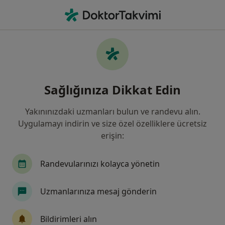
An
Orta Kulak İltihabı • Sivas, Sivas
Filters
• 1
Sigorta
Harita
Orta Kulak İltihabı, Sivas
Sağlığınıza Dikkat Edin
Yakınınızdaki uzmanları bulun ve randevu alın.
Hangi uzmanlığı aramıştınız?
Uygulamayı indirin ve size özel özelliklere ücretsiz
Çocuk Sağlığı Ve Hastalıkları
Kulak Burun Boğ
erişin:
Randevularınızı kolayca yönetin
Uzmanlarınıza mesaj gönderin
Bildirimleri alın